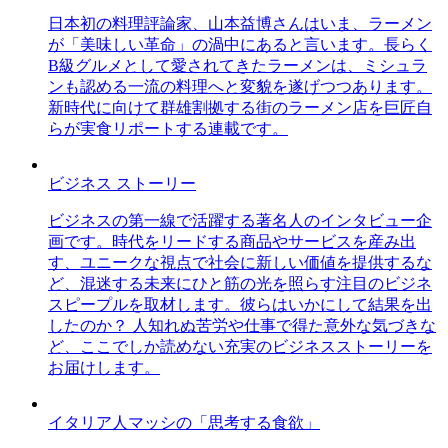
日本初の料理評論家、山本益博さんはいま、ラーメン
が「美味しい革命」の渦中にあると言います。長らく
B級グルメとして愛されてきたラーメンは、ミシュラ
ンも認める一流の料理へと変貌を遂げつつあります。
新時代に向けて群雄割拠する街のラーメン店を巨匠自
らが実食リポートする連載です。
ビジネス ストーリー
ビジネスの第一線で活躍する著名人のインタビュー企
画です。時代をリードする商品やサービスを産み出
す、ユニークな視点で社会に新しい価値を提供するな
ど、混迷する未来にひと筋の光を照らす注目のビジネ
スピープルを取材します。彼らはいかにして結果を出
したのか？ 人知れぬ苦労や仕事で得た意外な気づきな
ど、ここでしか読めない充実のビジネスストーリーを
お届けします。
イタリア人マッシの「思考する食欲」