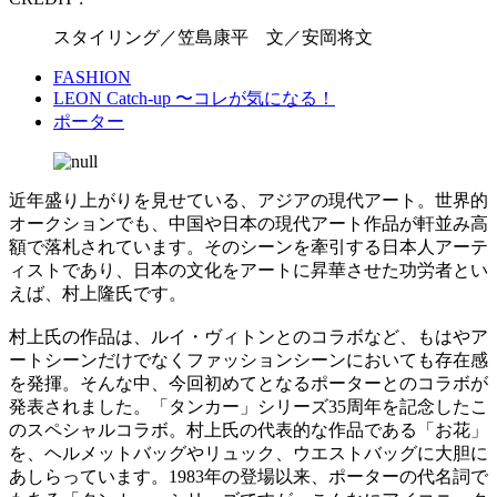
スタイリング／笠島康平 文／安岡将文
FASHION
LEON Catch-up 〜コレが気になる！
ポーター
近年盛り上がりを見せている、アジアの現代アート。世界的
オークションでも、中国や日本の現代アート作品が軒並み高
額で落札されています。そのシーンを牽引する日本人アーテ
ィストであり、日本の文化をアートに昇華させた功労者とい
えば、村上隆氏です。
村上氏の作品は、ルイ・ヴィトンとのコラボなど、もはやア
ートシーンだけでなくファッションシーンにおいても存在感
を発揮。そんな中、今回初めてとなるポーターとのコラボが
発表されました。「タンカー」シリーズ35周年を記念したこ
のスペシャルコラボ。村上氏の代表的な作品である「お花」
を、ヘルメットバッグやリュック、ウエストバッグに大胆に
あしらっています。1983年の登場以来、ポーターの代名詞で