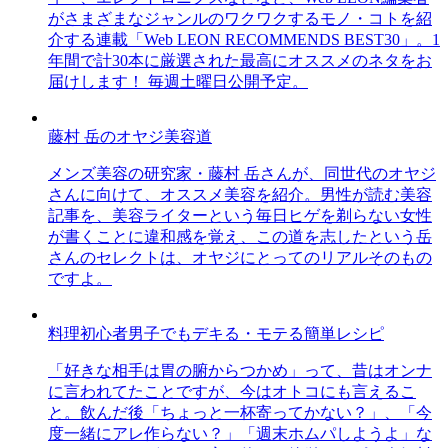
がさまざまなジャンルのワクワクするモノ・コトを紹
介する連載「Web LEON RECOMMENDS BEST30」。1
年間で計30本に厳選された最高にオススメのネタをお
届けします！ 毎週土曜日公開予定。
藤村 岳のオヤジ美容道
メンズ美容の研究家・藤村 岳さんが、同世代のオヤジ
さんに向けて、オススメ美容を紹介。男性が読む美容
記事を、美容ライターという毎日ヒゲを剃らない女性
が書くことに違和感を覚え、この道を志したという岳
さんのセレクトは、オヤジにとってのリアルそのもの
ですよ。
料理初心者男子でもデキる・モテる簡単レシピ
「好きな相手は胃の腑からつかめ」って、昔はオンナ
に言われてたことですが、今はオトコにも言えるこ
と。飲んだ後「ちょっと一杯寄ってかない？」、「今
度一緒にアレ作らない？」「週末ホムパしようよ」な