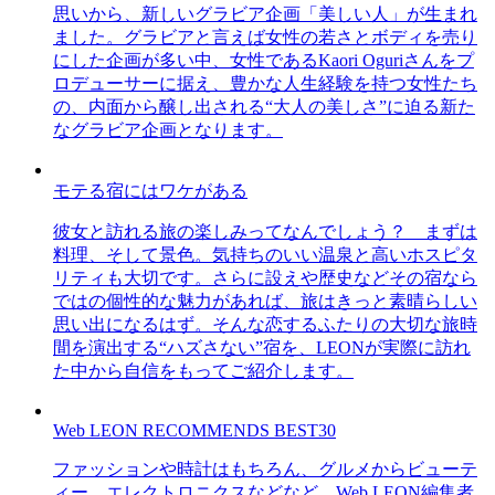
思いから、新しいグラビア企画「美しい人」が生まれ
ました。グラビアと言えば女性の若さとボディを売り
にした企画が多い中、女性であるKaori Oguriさんをプ
ロデューサーに据え、豊かな人生経験を持つ女性たち
の、内面から醸し出される“大人の美しさ”に迫る新た
なグラビア企画となります。
モテる宿にはワケがある
彼女と訪れる旅の楽しみってなんでしょう？ まずは
料理、そして景色。気持ちのいい温泉と高いホスピタ
リティも大切です。さらに設えや歴史などその宿なら
ではの個性的な魅力があれば、旅はきっと素晴らしい
思い出になるはず。そんな恋するふたりの大切な旅時
間を演出する“ハズさない”宿を、LEONが実際に訪れ
た中から自信をもってご紹介します。
Web LEON RECOMMENDS BEST30
ファッションや時計はもちろん、グルメからビューテ
ィー、エレクトロニクスなどなど、Web LEON編集者