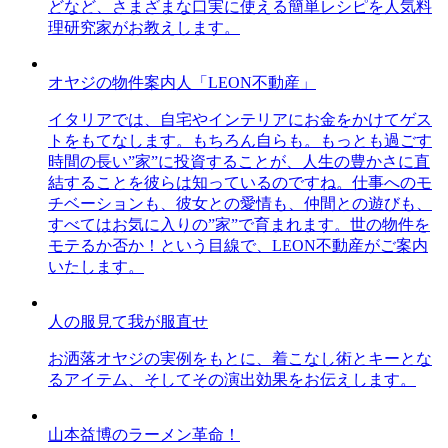
どなど、さまざまな口実に使える簡単レシピを人気料
理研究家がお教えします。
オヤジの物件案内人「LEON不動産」
イタリアでは、自宅やインテリアにお金をかけてゲス
トをもてなします。もちろん自らも。もっとも過ごす
時間の長い”家”に投資することが、人生の豊かさに直
結することを彼らは知っているのですね。仕事へのモ
チベーションも、彼女との愛情も、仲間との遊びも、
すべてはお気に入りの”家”で育まれます。世の物件を
モテるか否か！という目線で、LEON不動産がご案内
いたします。
人の服見て我が服直せ
お洒落オヤジの実例をもとに、着こなし術とキーとな
るアイテム、そしてその演出効果をお伝えします。
山本益博のラーメン革命！