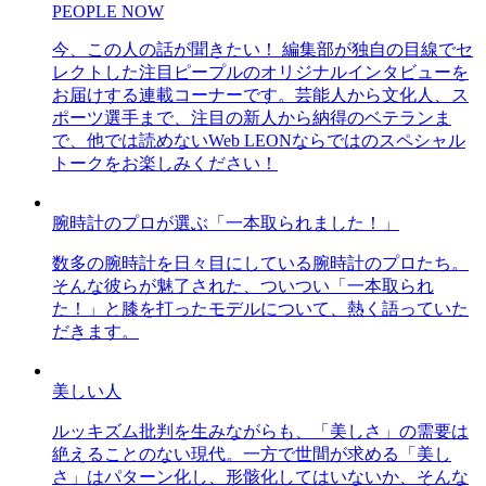
PEOPLE NOW
今、この人の話が聞きたい！ 編集部が独自の目線でセ
レクトした注目ピープルのオリジナルインタビューを
お届けする連載コーナーです。芸能人から文化人、ス
ポーツ選手まで、注目の新人から納得のベテランま
で、他では読めないWeb LEONならではのスペシャル
トークをお楽しみください！
腕時計のプロが選ぶ「一本取られました！」
数多の腕時計を日々目にしている腕時計のプロたち。
そんな彼らが魅了された、ついつい「一本取られ
た！」と膝を打ったモデルについて、熱く語っていた
だきます。
美しい人
ルッキズム批判を生みながらも、「美しさ」の需要は
絶えることのない現代。一方で世間が求める「美し
さ」はパターン化し、形骸化してはいないか、そんな