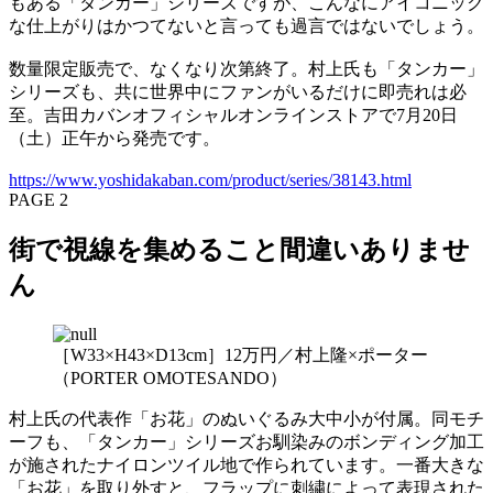
もある「タンカー」シリーズですが、こんなにアイコニック
な仕上がりはかつてないと言っても過言ではないでしょう。
数量限定販売で、なくなり次第終了。村上氏も「タンカー」
シリーズも、共に世界中にファンがいるだけに即売れは必
至。吉田カバンオフィシャルオンラインストアで7月20日
（土）正午から発売です。
https://www.yoshidakaban.com/product/series/38143.html
PAGE 2
街で視線を集めること間違いありませ
ん
［W33×H43×D13cm］12万円／村上隆×ポーター
（PORTER OMOTESANDO）
村上氏の代表作「お花」のぬいぐるみ大中小が付属。同モチ
ーフも、「タンカー」シリーズお馴染みのボンディング加工
が施されたナイロンツイル地で作られています。一番大きな
「お花」を取り外すと、フラップに刺繍によって表現された