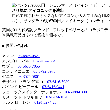
さり気に アイコニックを演出
同色で施されたさり気ないアイコンが大人で上品な印象に
ル）、サングラス6万6700円／マイキータ（コンティ
英国ポロの代名詞ブランド、フレッドペリーとのコラボモデ
※掲載商品はすべて税抜き価格です
■ お問い合わせ
アマン
03-6805-0527
アングローバル
03-5467-7864
ウブロ
03-5635-7055
コンティニュエ
03-3792-8978
ゼニス
03-3575-5861
デサント ブラン 代官山
03-6416-5989
バインド ピーアール
03-6416-0441
フェニックスインターナショナル
03-5488-6390
モスコット トウキョウ
03-6434-1070
ラルフ ローレン
0120-3274-20