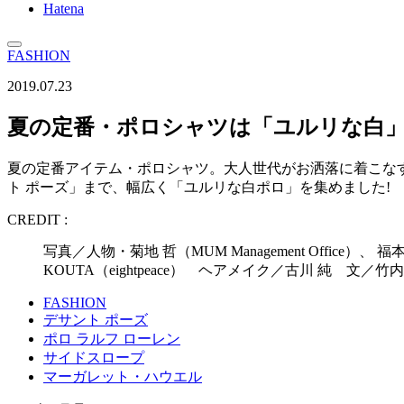
Hatena
FASHION
2019.07.23
夏の定番・ポロシャツは「ユルリな白」
夏の定番アイテム・ポロシャツ。大人世代がお洒落に着こなす
ト ポーズ」まで、幅広く「ユルリな白ポロ」を集めました!
CREDIT :
写真／人物・菊地 哲（MUM Management Office）、
KOUTA（eightpeace） ヘアメイク／古川 純 文
FASHION
デサント ポーズ
ポロ ラルフ ローレン
サイドスロープ
マーガレット・ハウエル