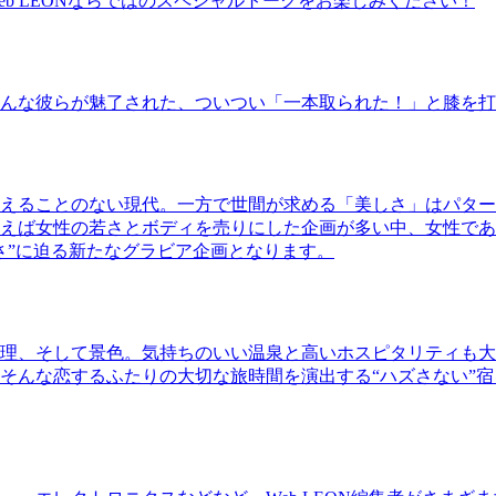
b LEONならではのスペシャルトークをお楽しみください！
んな彼らが魅了された、ついつい「一本取られた！」と膝を打
えることのない現代。一方で世間が求める「美しさ」はパター
ば女性の若さとボディを売りにした企画が多い中、女性であるKao
さ”に迫る新たなグラビア企画となります。
理、そして景色。気持ちのいい温泉と高いホスピタリティも大
そんな恋するふたりの大切な旅時間を演出する“ハズさない”宿