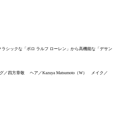
ラシックな「ポロ ラルフ ローレン」から高機能な「デサン
リング／四方章敬 ヘア／Kazuya Matsumoto（W） メイク／