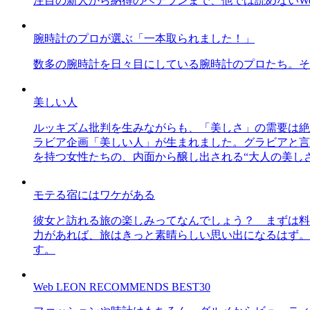
注目の新人から納得のベテランまで、他では読めないWe
腕時計のプロが選ぶ「一本取られました！」
数多の腕時計を日々目にしている腕時計のプロたち。そ
美しい人
ルッキズム批判を生みながらも、「美しさ」の需要は絶
ラビア企画「美しい人」が生まれました。グラビアと言え
を持つ女性たちの、内面から醸し出される“大人の美し
モテる宿にはワケがある
彼女と訪れる旅の楽しみってなんでしょう？ まずは料
力があれば、旅はきっと素晴らしい思い出になるはず。
す。
Web LEON RECOMMENDS BEST30