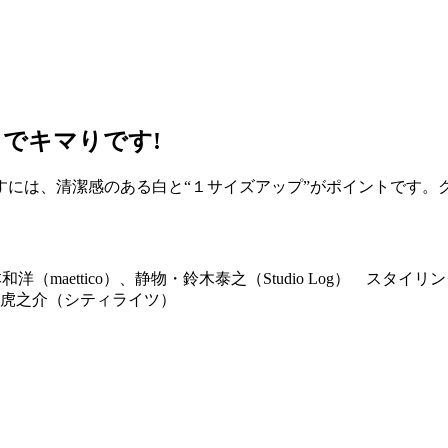
でキマりです!
には、清潔感のある白と“１サイズアップ”がポイントです。ク
 福本和洋（maettico）、静物・鈴木泰之（Studio Log） スタイ
／竹内虎之介（シティライツ）