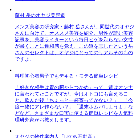
藤村 岳のオヤジ美容道
メンズ美容の研究家・藤村 岳さんが、同世代のオヤジ
さんに向けて、オススメ美容を紹介。男性が読む美容
記事を、美容ライターという毎日ヒゲを剃らない女性
が書くことに違和感を覚え、この道を志したという岳
さんのセレクトは、オヤジにとってのリアルそのもの
ですよ。
料理初心者男子でもデキる・モテる簡単レシピ
「好きな相手は胃の腑からつかめ」って、昔はオンナ
に言われてたことですが、今はオトコにも言えるこ
と。飲んだ後「ちょっと一杯寄ってかない？」、「今
度一緒にアレ作らない？」「週末ホムパしようよ」な
どなど、さまざまな口実に使える簡単レシピを人気料
理研究家がお教えします。
オヤジの物件案内人「LEON不動産」