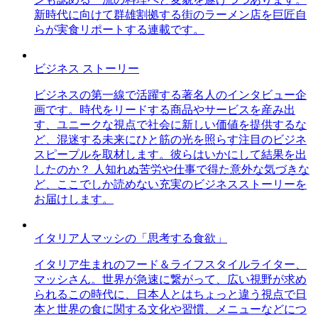
新時代に向けて群雄割拠する街のラーメン店を巨匠自
らが実食リポートする連載です。
ビジネス ストーリー
ビジネスの第一線で活躍する著名人のインタビュー企
画です。時代をリードする商品やサービスを産み出
す、ユニークな視点で社会に新しい価値を提供するな
ど、混迷する未来にひと筋の光を照らす注目のビジネ
スピープルを取材します。彼らはいかにして結果を出
したのか？ 人知れぬ苦労や仕事で得た意外な気づきな
ど、ここでしか読めない充実のビジネスストーリーを
お届けします。
イタリア人マッシの「思考する食欲」
イタリア生まれのフード＆ライフスタイルライター、
マッシさん。世界が急速に繋がって、広い視野が求め
られるこの時代に、日本人とはちょっと違う視点で日
本と世界の食に関する文化や習慣、メニューなどにつ