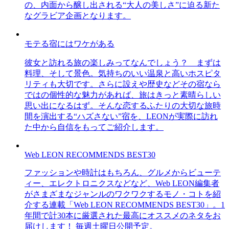
の、内面から醸し出される“大人の美しさ”に迫る新た
なグラビア企画となります。
モテる宿にはワケがある
彼女と訪れる旅の楽しみってなんでしょう？ まずは
料理、そして景色。気持ちのいい温泉と高いホスピタ
リティも大切です。さらに設えや歴史などその宿なら
ではの個性的な魅力があれば、旅はきっと素晴らしい
思い出になるはず。そんな恋するふたりの大切な旅時
間を演出する“ハズさない”宿を、LEONが実際に訪れ
た中から自信をもってご紹介します。
Web LEON RECOMMENDS BEST30
ファッションや時計はもちろん、グルメからビューテ
ィー、エレクトロニクスなどなど、Web LEON編集者
がさまざまなジャンルのワクワクするモノ・コトを紹
介する連載「Web LEON RECOMMENDS BEST30」。1
年間で計30本に厳選された最高にオススメのネタをお
届けします！ 毎週土曜日公開予定。