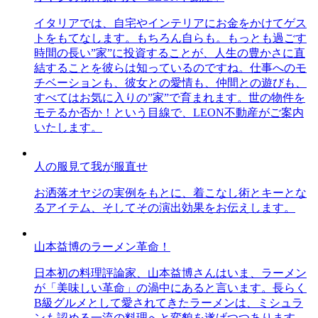
イタリアでは、自宅やインテリアにお金をかけてゲス
トをもてなします。もちろん自らも。もっとも過ごす
時間の長い”家”に投資することが、人生の豊かさに直
結することを彼らは知っているのですね。仕事へのモ
チベーションも、彼女との愛情も、仲間との遊びも、
すべてはお気に入りの”家”で育まれます。世の物件を
モテるか否か！という目線で、LEON不動産がご案内
いたします。
人の服見て我が服直せ
お洒落オヤジの実例をもとに、着こなし術とキーとな
るアイテム、そしてその演出効果をお伝えします。
山本益博のラーメン革命！
日本初の料理評論家、山本益博さんはいま、ラーメン
が「美味しい革命」の渦中にあると言います。長らく
B級グルメとして愛されてきたラーメンは、ミシュラ
ンも認める一流の料理へと変貌を遂げつつあります。