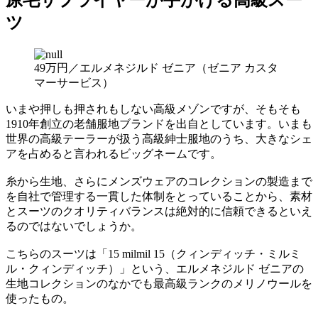
原毛サプライヤーが手がける高級スー
ツ
49万円／エルメネジルド ゼニア（ゼニア カスタ
マーサービス）
いまや押しも押されもしない高級メゾンですが、そもそも
1910年創立の老舗服地ブランドを出自としています。いまも
世界の高級テーラーが扱う高級紳士服地のうち、大きなシェ
アを占めると言われるビッグネームです。
糸から生地、さらにメンズウェアのコレクションの製造まで
を自社で管理する一貫した体制をとっていることから、素材
とスーツのクオリティバランスは絶対的に信頼できるといえ
るのではないでしょうか。
こちらのスーツは「15 milmil 15（クィンディッチ・ミルミ
ル・クィンディッチ）」という、エルメネジルド ゼニアの
生地コレクションのなかでも最高級ランクのメリノウールを
使ったもの。