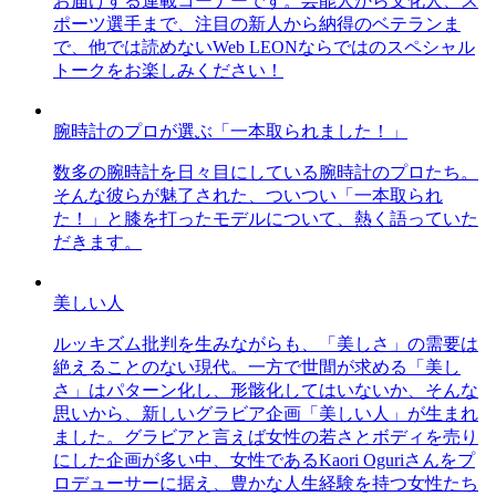
お届けする連載コーナーです。芸能人から文化人、ス
ポーツ選手まで、注目の新人から納得のベテランま
で、他では読めないWeb LEONならではのスペシャル
トークをお楽しみください！
腕時計のプロが選ぶ「一本取られました！」
数多の腕時計を日々目にしている腕時計のプロたち。
そんな彼らが魅了された、ついつい「一本取られ
た！」と膝を打ったモデルについて、熱く語っていた
だきます。
美しい人
ルッキズム批判を生みながらも、「美しさ」の需要は
絶えることのない現代。一方で世間が求める「美し
さ」はパターン化し、形骸化してはいないか、そんな
思いから、新しいグラビア企画「美しい人」が生まれ
ました。グラビアと言えば女性の若さとボディを売り
にした企画が多い中、女性であるKaori Oguriさんをプ
ロデューサーに据え、豊かな人生経験を持つ女性たち