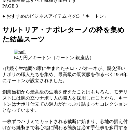
※掲載商品はすべて税抜き価格です
PAGE 3
● おすすめのビジネスアイテム その3 「キートン」
サルトリア・ナポレターノの粋を集め
た結晶スーツ
64万円／キートン（キートン 銀座店）
7代続く生地商の家に生まれたチロ・パオーネが、親交深い
ナポリの職人たちを集め、最高級の既製服を作るべく1969年
にキートンが設立されました。
創業当初から最高級の生地を使えたことはもちろん、モデリ
ストには腕の立つナポリ人の職人を採用したことから、キー
トンはナポリ仕立ての魅力がたっぷり詰まったコレクション
となっています。
一枚ずつハサミでカットされる裁断に始まり、芯地の据え付
けから縫製まで着心地に関わる箇所は必ず手仕事を多用する