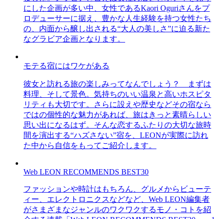
にした企画が多い中、女性であるKaori Oguriさんをプ
ロデューサーに据え、豊かな人生経験を持つ女性たち
の、内面から醸し出される“大人の美しさ”に迫る新た
なグラビア企画となります。
モテる宿にはワケがある
彼女と訪れる旅の楽しみってなんでしょう？ まずは
料理、そして景色。気持ちのいい温泉と高いホスピタ
リティも大切です。さらに設えや歴史などその宿なら
ではの個性的な魅力があれば、旅はきっと素晴らしい
思い出になるはず。そんな恋するふたりの大切な旅時
間を演出する“ハズさない”宿を、LEONが実際に訪れ
た中から自信をもってご紹介します。
Web LEON RECOMMENDS BEST30
ファッションや時計はもちろん、グルメからビューテ
ィー、エレクトロニクスなどなど、Web LEON編集者
がさまざまなジャンルのワクワクするモノ・コトを紹