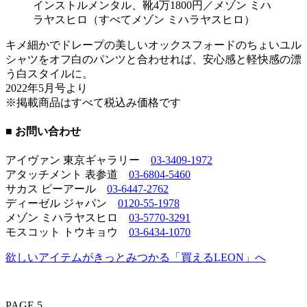
インストルメンタル、靴4万1800円／メゾン ミハ
ラヤスヒロ（すべてメゾン ミハラヤスヒロ）
キメ細かでドレープの美しいオックスフォードのちょいユル
シャツをオフ白のパンツと合わせれば、安心感と軽快感の漂
う白スタイルに。
2022年5月号より
※掲載商品はすべて税込み価格です
■ お問い合わせ
アイヴァン 東京ギャラリー
03-3409-1972
アタッチメント 表参道
03-6804-5460
サカス ピーアール
03-6447-2762
ディーゼル ジャパン
0120-55-1978
メゾン ミハラヤスヒロ
03-5770-3291
モスコット トウキョウ
03-6434-1070
欲しいアイテムがきっとみつかる「買えるLEON」へ
PAGE 5