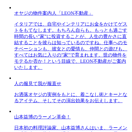
オヤジの物件案内人「LEON不動産」
イタリアでは、自宅やインテリアにお金をかけてゲス
トをもてなします。もちろん自らも。もっとも過ごす
時間の長い”家”に投資することが、人生の豊かさに直
結することを彼らは知っているのですね。仕事へのモ
チベーションも、彼女との愛情も、仲間との遊びも、
すべてはお気に入りの”家”で育まれます。世の物件を
モテるか否か！という目線で、LEON不動産がご案内
いたします。
人の服見て我が服直せ
お洒落オヤジの実例をもとに、着こなし術とキーとな
るアイテム、そしてその演出効果をお伝えします。
山本益博のラーメン革命！
日本初の料理評論家、山本益博さんはいま、ラーメン