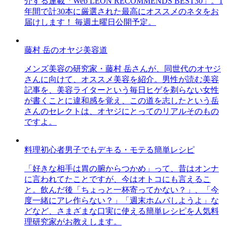
介する連載「Web LEON RECOMMENDS BEST30」。1
年間で計30本に厳選された最高にオススメのネタをお
届けします！ 毎週土曜日公開予定。
藤村 岳のオヤジ美容道
メンズ美容の研究家・藤村 岳さんが、同世代のオヤジ
さんに向けて、オススメ美容を紹介。男性が読む美容
記事を、美容ライターという毎日ヒゲを剃らない女性
が書くことに違和感を覚え、この道を志したという岳
さんのセレクトは、オヤジにとってのリアルそのもの
ですよ。
料理初心者男子でもデキる・モテる簡単レシピ
「好きな相手は胃の腑からつかめ」って、昔はオンナ
に言われてたことですが、今はオトコにも言えるこ
と。飲んだ後「ちょっと一杯寄ってかない？」、「今
度一緒にアレ作らない？」「週末ホムパしようよ」な
どなど、さまざまな口実に使える簡単レシピを人気料
理研究家がお教えします。