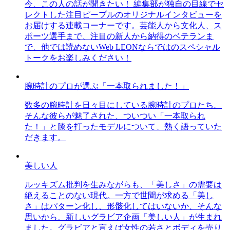
今、この人の話が聞きたい！ 編集部が独自の目線でセ
レクトした注目ピープルのオリジナルインタビューを
お届けする連載コーナーです。芸能人から文化人、ス
ポーツ選手まで、注目の新人から納得のベテランま
で、他では読めないWeb LEONならではのスペシャル
トークをお楽しみください！
腕時計のプロが選ぶ「一本取られました！」
数多の腕時計を日々目にしている腕時計のプロたち。
そんな彼らが魅了された、ついつい「一本取られ
た！」と膝を打ったモデルについて、熱く語っていた
だきます。
美しい人
ルッキズム批判を生みながらも、「美しさ」の需要は
絶えることのない現代。一方で世間が求める「美し
さ」はパターン化し、形骸化してはいないか、そんな
思いから、新しいグラビア企画「美しい人」が生まれ
ました。グラビアと言えば女性の若さとボディを売り