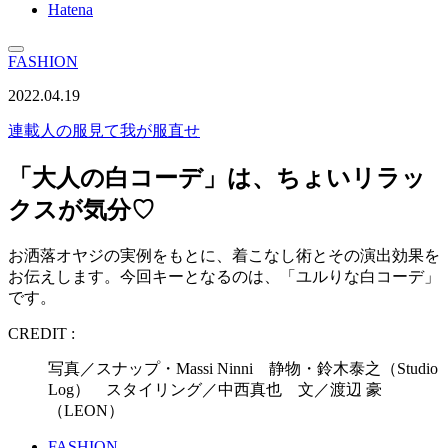
Hatena
FASHION
2022.04.19
連載
人の服見て我が服直せ
「大人の白コーデ」は、ちょいリラッ
クスが気分♡
お洒落オヤジの実例をもとに、着こなし術とその演出効果を
お伝えします。今回キーとなるのは、「ユルりな白コーデ」
です。
CREDIT :
写真／スナップ・Massi Ninni 静物・鈴木泰之（Studio
Log） スタイリング／中西真也 文／渡辺 豪
（LEON）
FASHION