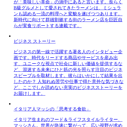
が「美味しい革命」の渦中にあると言います。長らく
B級グルメとして愛されてきたラーメンは、ミシュラ
ンも認める一流の料理へと変貌を遂げつつあります。
新時代に向けて群雄割拠する街のラーメン店を巨匠自
らが実食リポートする連載です。
ビジネス ストーリー
ビジネスの第一線で活躍する著名人のインタビュー企
画です。時代をリードする商品やサービスを産み出
す、ユニークな視点で社会に新しい価値を提供するな
ど、混迷する未来にひと筋の光を照らす注目のビジネ
スピープルを取材します。彼らはいかにして結果を出
したのか？ 人知れぬ苦労や仕事で得た意外な気づきな
ど、ここでしか読めない充実のビジネスストーリーを
お届けします。
イタリア人マッシの「思考する食欲」
イタリア生まれのフード＆ライフスタイルライター、
マッシさん。世界が急速に繋がって、広い視野が求め