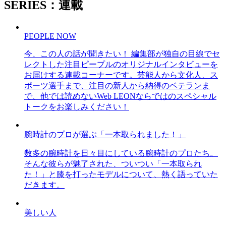
SERIES：連載
PEOPLE NOW
今、この人の話が聞きたい！ 編集部が独自の目線でセ
レクトした注目ピープルのオリジナルインタビューを
お届けする連載コーナーです。芸能人から文化人、ス
ポーツ選手まで、注目の新人から納得のベテランま
で、他では読めないWeb LEONならではのスペシャル
トークをお楽しみください！
腕時計のプロが選ぶ「一本取られました！」
数多の腕時計を日々目にしている腕時計のプロたち。
そんな彼らが魅了された、ついつい「一本取られ
た！」と膝を打ったモデルについて、熱く語っていた
だきます。
美しい人