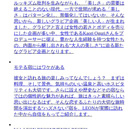
ルッキズム批判を生みながらも、「美しさ」の需要は
絶えることのない現代。一方で世間が求める「美し
さ」はパターン化し、形骸化してはいないか、そんな
思いから、新しいグラビア企画「美しい人」が生まれ
ました。グラビアと言えば女性の若さとボディを売り
にした企画が多い中、女性であるKaori Oguriさんをプ
ロデューサーに据え、豊かな人生経験を持つ女性たち
の、内面から醸し出される“大人の美しさ”に迫る新た
なグラビア企画となります。
モテる宿にはワケがある
彼女と訪れる旅の楽しみってなんでしょう？ まずは
料理、そして景色。気持ちのいい温泉と高いホスピタ
リティも大切です。さらに設えや歴史などその宿なら
ではの個性的な魅力があれば、旅はきっと素晴らしい
思い出になるはず。そんな恋するふたりの大切な旅時
間を演出する“ハズさない”宿を、LEONが実際に訪れ
た中から自信をもってご紹介します。