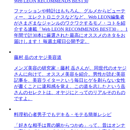
Web LEON RECOMMENDS BEST30
ファッションや時計はもちろん、グルメからビューテ
ィー、エレクトロニクスなどなど、Web LEON編集者
がさまざまなジャンルのワクワクするモノ・コトを紹
介する連載「Web LEON RECOMMENDS BEST30」。1
年間で計30本に厳選された最高にオススメのネタをお
届けします！ 毎週土曜日公開予定。
藤村 岳のオヤジ美容道
メンズ美容の研究家・藤村 岳さんが、同世代のオヤジ
さんに向けて、オススメ美容を紹介。男性が読む美容
記事を、美容ライターという毎日ヒゲを剃らない女性
が書くことに違和感を覚え、この道を志したという岳
さんのセレクトは、オヤジにとってのリアルそのもの
ですよ。
料理初心者男子でもデキる・モテる簡単レシピ
「好きな相手は胃の腑からつかめ」って、昔はオンナ