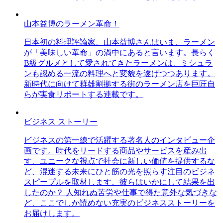
山本益博のラーメン革命！
日本初の料理評論家、山本益博さんはいま、ラーメン
が「美味しい革命」の渦中にあると言います。長らく
B級グルメとして愛されてきたラーメンは、ミシュラ
ンも認める一流の料理へと変貌を遂げつつあります。
新時代に向けて群雄割拠する街のラーメン店を巨匠自
らが実食リポートする連載です。
ビジネス ストーリー
ビジネスの第一線で活躍する著名人のインタビュー企
画です。時代をリードする商品やサービスを産み出
す、ユニークな視点で社会に新しい価値を提供するな
ど、混迷する未来にひと筋の光を照らす注目のビジネ
スピープルを取材します。彼らはいかにして結果を出
したのか？ 人知れぬ苦労や仕事で得た意外な気づきな
ど、ここでしか読めない充実のビジネスストーリーを
お届けします。