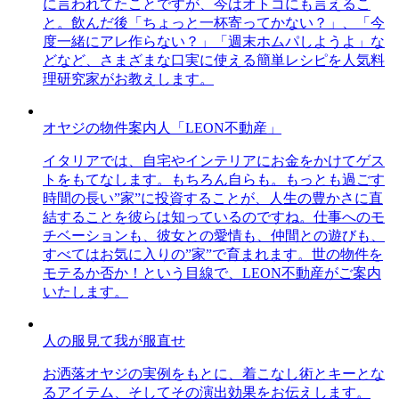
に言われてたことですが、今はオトコにも言えるこ
と。飲んだ後「ちょっと一杯寄ってかない？」、「今
度一緒にアレ作らない？」「週末ホムパしようよ」な
どなど、さまざまな口実に使える簡単レシピを人気料
理研究家がお教えします。
オヤジの物件案内人「LEON不動産」
イタリアでは、自宅やインテリアにお金をかけてゲス
トをもてなします。もちろん自らも。もっとも過ごす
時間の長い”家”に投資することが、人生の豊かさに直
結することを彼らは知っているのですね。仕事へのモ
チベーションも、彼女との愛情も、仲間との遊びも、
すべてはお気に入りの”家”で育まれます。世の物件を
モテるか否か！という目線で、LEON不動産がご案内
いたします。
人の服見て我が服直せ
お洒落オヤジの実例をもとに、着こなし術とキーとな
るアイテム、そしてその演出効果をお伝えします。