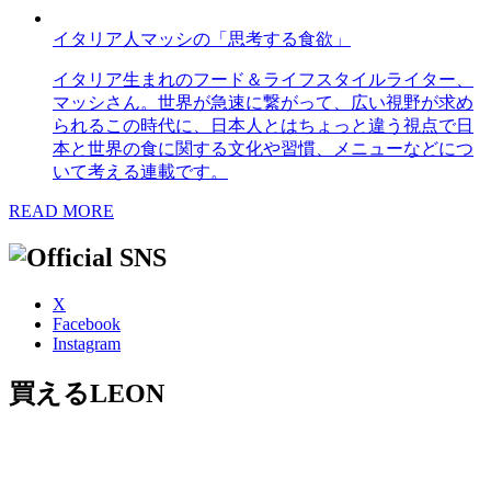
イタリア人マッシの「思考する食欲」
イタリア生まれのフード＆ライフスタイルライター、
マッシさん。世界が急速に繋がって、広い視野が求め
られるこの時代に、日本人とはちょっと違う視点で日
本と世界の食に関する文化や習慣、メニューなどにつ
いて考える連載です。
READ MORE
X
Facebook
Instagram
買えるLEON