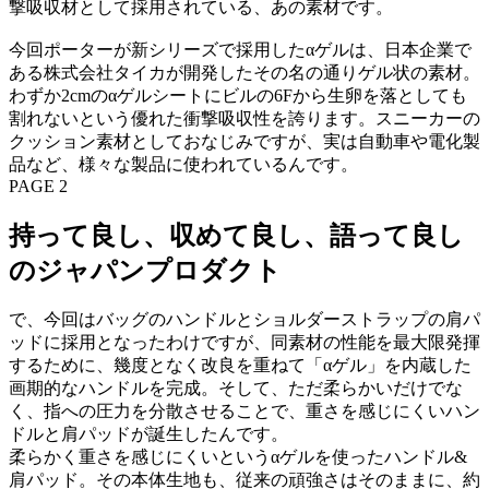
撃吸収材として採用されている、あの素材です。
今回ポーターが新シリーズで採用したαゲルは、日本企業で
ある株式会社タイカが開発したその名の通りゲル状の素材。
わずか2cmのαゲルシートにビルの6Fから生卵を落としても
割れないという優れた衝撃吸収性を誇ります。スニーカーの
クッション素材としておなじみですが、実は自動車や電化製
品など、様々な製品に使われているんです。
PAGE 2
持って良し、収めて良し、語って良し
のジャパンプロダクト
で、今回はバッグのハンドルとショルダーストラップの肩パ
ッドに採用となったわけですが、同素材の性能を最大限発揮
するために、幾度となく改良を重ねて「αゲル」を内蔵した
画期的なハンドルを完成。そして、ただ柔らかいだけでな
く、指への圧力を分散させることで、重さを感じにくいハン
ドルと肩パッドが誕生したんです。
柔らかく重さを感じにくいというαゲルを使ったハンドル&
肩パッド。その本体生地も、従来の頑強さはそのままに、約