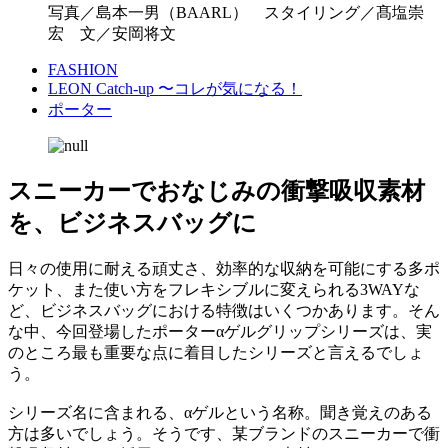
写真／島本一男（BAARL） スタイリング／髙塩崇
宏 文／安岡将文
FASHION
LEON Catch-up 〜コレが気になる！
ポーター
スニーカーでおなじみの衝撃吸収素材
を、ビジネスバッグに
日々の使用に耐える頑丈さ、効率的な収納を可能にする多ポ
ケット、また使い方をフレキシブルに変えられる3WAYな
ど、ビジネスバッグにおける特徴はいくつかあります。そん
な中、今回登場したポーターαゲルグリップシリーズは、実
のところ最も重要な点に着目したシリーズと言えるでしょ
う。
シリーズ名に含まれる、αゲルという名称。聞き覚えのある
方は多いでしょう。そうです、某ブランドのスニーカーで衝