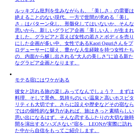
ルッキズム批判を生みながらも、「美しさ」の需要は
絶えることのない現代。一方で世間が求める「美し
さ」はパターン化し、形骸化してはいないか、そんな
思いから、新しいグラビア企画「美しい人」が生まれ
ました。グラビアと言えば女性の若さとボディを売り
にした企画が多い中、女性であるKaori Oguriさんをプ
ロデューサーに据え、豊かな人生経験を持つ女性たち
の、内面から醸し出される“大人の美しさ”に迫る新た
なグラビア企画となります。
モテる宿にはワケがある
彼女と訪れる旅の楽しみってなんでしょう？ まずは
料理、そして景色。気持ちのいい温泉と高いホスピタ
リティも大切です。さらに設えや歴史などその宿なら
ではの個性的な魅力があれば、旅はきっと素晴らしい
思い出になるはず。そんな恋するふたりの大切な旅時
間を演出する“ハズさない”宿を、LEONが実際に訪れ
た中から自信をもってご紹介します。