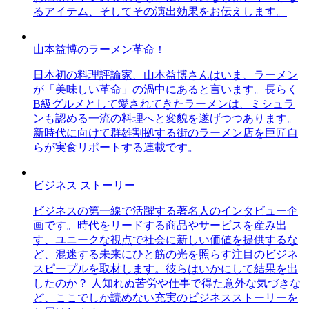
るアイテム、そしてその演出効果をお伝えします。
山本益博のラーメン革命！
日本初の料理評論家、山本益博さんはいま、ラーメン
が「美味しい革命」の渦中にあると言います。長らく
B級グルメとして愛されてきたラーメンは、ミシュラ
ンも認める一流の料理へと変貌を遂げつつあります。
新時代に向けて群雄割拠する街のラーメン店を巨匠自
らが実食リポートする連載です。
ビジネス ストーリー
ビジネスの第一線で活躍する著名人のインタビュー企
画です。時代をリードする商品やサービスを産み出
す、ユニークな視点で社会に新しい価値を提供するな
ど、混迷する未来にひと筋の光を照らす注目のビジネ
スピープルを取材します。彼らはいかにして結果を出
したのか？ 人知れぬ苦労や仕事で得た意外な気づきな
ど、ここでしか読めない充実のビジネスストーリーを