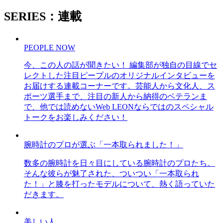
SERIES：連載
PEOPLE NOW
今、この人の話が聞きたい！ 編集部が独自の目線でセ
レクトした注目ピープルのオリジナルインタビューを
お届けする連載コーナーです。芸能人から文化人、ス
ポーツ選手まで、注目の新人から納得のベテランま
で、他では読めないWeb LEONならではのスペシャル
トークをお楽しみください！
腕時計のプロが選ぶ「一本取られました！」
数多の腕時計を日々目にしている腕時計のプロたち。
そんな彼らが魅了された、ついつい「一本取られ
た！」と膝を打ったモデルについて、熱く語っていた
だきます。
美しい人