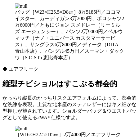
バッグ［W23×H25.5×D8㎝］8万5185円／ココマ
イスター、カーディガン3万2000円、ポロシャツ2
万6000円／ともにジョン スメドレー（リーミル
ズ エージェンシー）、パンツ2万9000円／ベルウ
ィッチ（ナノ・ユニバース カスタマーサービ
ス）、サングラス6万8000円／ディータ（DITA
青山本店）、バングル45万円／スーマン・ダック
ワ（S.O.S fp 恵比寿本店）
◆ エアフリーク
縦型チビショルはすこぶる都会的
かっちり縦長のかっちりスクエアフォルムによって、都会的
な洗練を表現。上質な北米産のステアレザーにはキメ細かな
型押しが施されています。ショルダーバッグ＆ウエストバッ
グとして使える2WAY仕様ですよ。
［W16×H22.5×D5㎝］2万4000円／エアフリーク