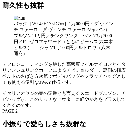
耐久性も抜群
バッグ［W24×H13×D7㎝］1万6000円／ダ ヴィン
チ ファーロ（ダ ヴィンチ ファーロ ジャパン）、
ブルゾン11万円／チンクワンタ、パンツ3万7000
円／PT ゼロフォワード（ともにビームス 六本木
ヒルズ）、Tシャツ1万1000円／ルトロワ（八木
通商）
テフロンコーティングを施した高密度ツイルナイロンとイタ
リアンシュリンクカーフによるチビショルダー。裏側の幅広
ベルトのさばき方次第でボディバッグやクラッチバッグとし
ても使える便利な3WAY仕様です。
イタリアオヤジの春の定番とも言えるスエードブルゾン。チ
ビバッグが、このリッチなアウターに軽やかさをプラスして
くれるのです。
PAGE 2
小振りで愛らしさも抜群な