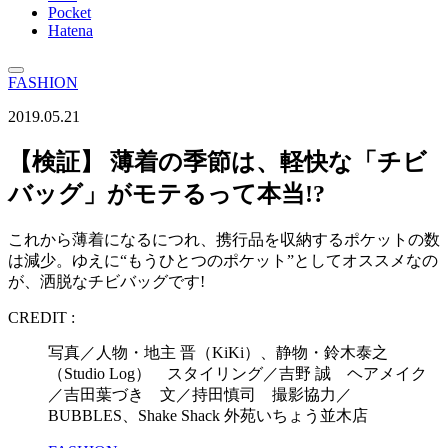
Pocket
Hatena
FASHION
2019.05.21
【検証】 薄着の季節は、軽快な「チビ
バッグ」がモテるって本当!?
これから薄着になるにつれ、携行品を収納するポケットの数
は減少。ゆえに“もうひとつのポケット”としてオススメなの
が、洒脱なチビバッグです!
CREDIT :
写真／人物・地主 晋（KiKi）、静物・鈴木泰之
（Studio Log） スタイリング／吉野 誠 ヘアメイク
／吉田葉づき 文／持田慎司 撮影協力／
BUBBLES、Shake Shack 外苑いちょう並木店