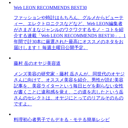
Web LEON RECOMMENDS BEST30
ファッションや時計はもちろん、グルメからビューテ
ィー、エレクトロニクスなどなど、Web LEON編集者
がさまざまなジャンルのワクワクするモノ・コトを紹
介する連載「Web LEON RECOMMENDS BEST30」。1
年間で計30本に厳選された最高にオススメのネタをお
届けします！ 毎週土曜日公開予定。
藤村 岳のオヤジ美容道
メンズ美容の研究家・藤村 岳さんが、同世代のオヤジ
さんに向けて、オススメ美容を紹介。男性が読む美容
記事を、美容ライターという毎日ヒゲを剃らない女性
が書くことに違和感を覚え、この道を志したという岳
さんのセレクトは、オヤジにとってのリアルそのもの
ですよ。
料理初心者男子でもデキる・モテる簡単レシピ