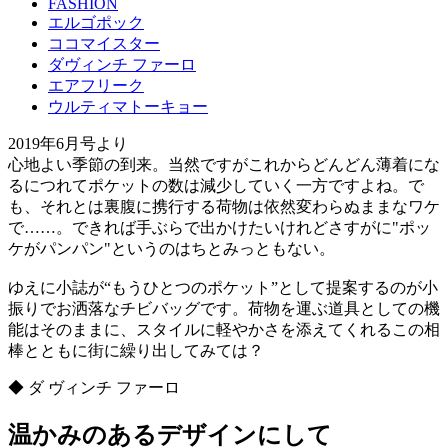
FASHION
エルゴポック
ココマイスター
ダヴィンチ ファーロ
エアフリーク
ウルティマトーキョー
2019年6月号より
心地よい季節の到来。当然ですがこれからどんどん薄着にな
るにつれてポケットの数は減少していく一方ですよね。で
も、それとは裏腹に携行する荷物は依然変わらぬままなワケ
で……。できれば手ぶらで出かけたいけれどさすがに"ポッ
ケがパンパン"というのはちとみっともない。
ゆえに小誌が“もうひとつのポケット”として提案するのが小
振りでお洒落なチビバッグです。荷物を運ぶ道具としての機
能はそのままに、スタイルに軽やかさを添えてくれるこの相
棒とともに街に繰り出してみては？
◆ ダ ヴィンチ ファーロ
温かみのあるデザインにして