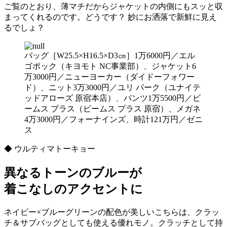
ご覧のとおり、薄マチだからジャケットの内側にもスッと収
まってくれるのです。どうです？ 妙にお洒落で新鮮に見え
るでしょ？
バッグ［W25.5×H16.5×D3㎝］1万6000円／エル
ゴポック（キヨモト NC事業部）、ジャケット6
万3000円／ニューヨーカー（ダイドーフォワー
ド）、ニット3万3000円／ユリ パーク（ユナイテ
ッドアローズ 原宿本店）、パンツ1万5500円／ビ
ームス プラス（ビームス プラス 原宿）、メガネ
4万3000円／フォーナインズ、時計121万円／ゼニ
ス
◆ ウルティマトーキョー
異なるトーンのブルーが
着こなしのアクセントに
ネイビー×ブルーグリーンの配色が美しいこちらは、クラッ
チ＆サブバッグとしても使える優れモノ。クラッチとして持