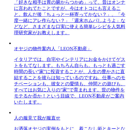
「好きな相手は胃の腑からつかめ」って、昔はオンナ
に言われてたことですが、今はオトコにも言えるこ
と。飲んだ後「ちょっと一杯寄ってかない？」、「今
度一緒にアレ作らない？」「週末ホムパしようよ」な
どなど、さまざまな口実に使える簡単レシピを人気料
理研究家がお教えします。
オヤジの物件案内人「LEON不動産」
イタリアでは、自宅やインテリアにお金をかけてゲス
トをもてなします。もちろん自らも。もっとも過ごす
時間の長い”家”に投資することが、人生の豊かさに直
結することを彼らは知っているのですね。仕事へのモ
チベーションも、彼女との愛情も、仲間との遊びも、
すべてはお気に入りの”家”で育まれます。世の物件を
モテるか否か！という目線で、LEON不動産がご案内
いたします。
人の服見て我が服直せ
お洒落オヤジの実例をもとに、着こなし術とキーとな