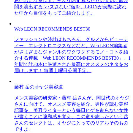
思い出になるはず。そんな恋するふたりの大切な旅時
間を演出する“ハズさない”宿を、LEONが実際に訪れ
た中から自信をもってご紹介します。
Web LEON RECOMMENDS BEST30
ファッションや時計はもちろん、グルメからビューテ
ィー、エレクトロニクスなどなど、Web LEON編集者
がさまざまなジャンルのワクワクするモノ・コトを紹
介する連載「Web LEON RECOMMENDS BEST30」。1
年間で計30本に厳選された最高にオススメのネタをお
届けします！ 毎週土曜日公開予定。
藤村 岳のオヤジ美容道
メンズ美容の研究家・藤村 岳さんが、同世代のオヤジ
さんに向けて、オススメ美容を紹介。男性が読む美容
記事を、美容ライターという毎日ヒゲを剃らない女性
が書くことに違和感を覚え、この道を志したという岳
さんのセレクトは、オヤジにとってのリアルそのもの
ですよ。