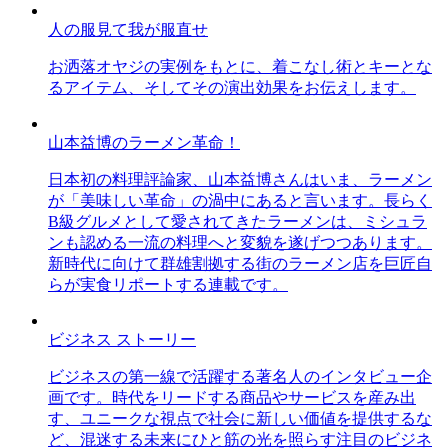
人の服見て我が服直せ
お洒落オヤジの実例をもとに、着こなし術とキーとな
るアイテム、そしてその演出効果をお伝えします。
山本益博のラーメン革命！
日本初の料理評論家、山本益博さんはいま、ラーメン
が「美味しい革命」の渦中にあると言います。長らく
B級グルメとして愛されてきたラーメンは、ミシュラ
ンも認める一流の料理へと変貌を遂げつつあります。
新時代に向けて群雄割拠する街のラーメン店を巨匠自
らが実食リポートする連載です。
ビジネス ストーリー
ビジネスの第一線で活躍する著名人のインタビュー企
画です。時代をリードする商品やサービスを産み出
す、ユニークな視点で社会に新しい価値を提供するな
ど、混迷する未来にひと筋の光を照らす注目のビジネ