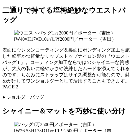
二通りで持てる塩梅絶妙なウエストバ
ッグ
[W40×H17×D10㎝]1万2000円／ポーター（吉田）
表面にウレタンコーティング＆裏面にボンディング加工を施
した堅牢かつ軽量なリップストップナイロン製の『ウエスト
バッグ L』。コーティング加工ならではのシャイニーな質感
が、大人の装いに軽やかさや洗練したムードを添えてくれる
のです。ちなみにストラップはサイズ調整が可能なので、斜
めがけしてワンショルダーとして活用することもできます。
PAGE 2
● ショルダーバッグ
シャイニー＆マットを巧妙に使い分け
[W26.5×H17×D11㎝] 1万2500円／ポーター（吉