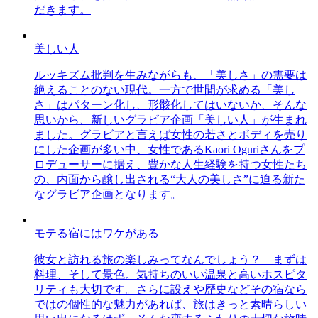
だきます。
美しい人
ルッキズム批判を生みながらも、「美しさ」の需要は
絶えることのない現代。一方で世間が求める「美し
さ」はパターン化し、形骸化してはいないか、そんな
思いから、新しいグラビア企画「美しい人」が生まれ
ました。グラビアと言えば女性の若さとボディを売り
にした企画が多い中、女性であるKaori Oguriさんをプ
ロデューサーに据え、豊かな人生経験を持つ女性たち
の、内面から醸し出される“大人の美しさ”に迫る新た
なグラビア企画となります。
モテる宿にはワケがある
彼女と訪れる旅の楽しみってなんでしょう？ まずは
料理、そして景色。気持ちのいい温泉と高いホスピタ
リティも大切です。さらに設えや歴史などその宿なら
ではの個性的な魅力があれば、旅はきっと素晴らしい