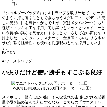
田）
『ショルダーバッグ S』はストラップを取り外せば、ポーチ
のように持ち運ぶこともできちゃうスグレモノ。ボディの美
しい光沢に目を奪われがちですが、実はメタルパーツにも2
種類のメッキ加工を採用。同じ黒でもマットとシャイニーと
いう質感の異なる見せ方にすることで、さりげない変化をつ
けました。ちなみにファスナーは、金属製のものよりも水や
サビに強く軽量性にも優れる樹脂製のものを採用していま
す。
PAGE 3
● ウエストバッグ
小振りだけど使い勝手もすこぶる良好
[W36×H14×D8.5㎝]1万500円／ポーター（吉田）
スマホにミニ財布に鍵の類。そんな現代の生活における必要
最小限を詰め込んで外出するなら、こちらの『ウエストバッ