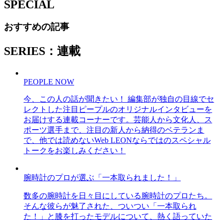
SPECIAL
おすすめの記事
SERIES：連載
PEOPLE NOW
今、この人の話が聞きたい！ 編集部が独自の目線でセ
レクトした注目ピープルのオリジナルインタビューを
お届けする連載コーナーです。芸能人から文化人、ス
ポーツ選手まで、注目の新人から納得のベテランま
で、他では読めないWeb LEONならではのスペシャル
トークをお楽しみください！
腕時計のプロが選ぶ「一本取られました！」
数多の腕時計を日々目にしている腕時計のプロたち。
そんな彼らが魅了された、ついつい「一本取られ
た！」と膝を打ったモデルについて、熱く語っていた