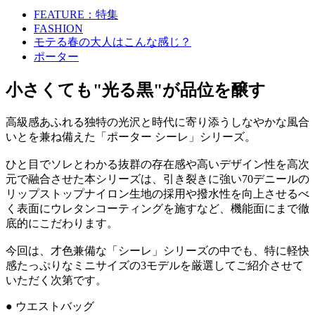
FEATURE：特集
FASHION
モテる春の大人はこんな感じ？
ポーター
小さくても"光る黒"が品位を醸す
高級感あふれる独特の光沢と時代に寄り添うしなやかな風合
いとを兼ね備えた「ポーター シーレ」シリーズ。
ひと目でソレとわかる抜群の存在感や高いデザイン性を高次
元で融合させた本シリーズは、引き裂きに強い70デニールの
リップストップナイロン生地の採用や撥水性を向上させるべ
く表面にウレタンコーティングを施すなど、機能面にまで徹
底的にこだわります。
今回は、才色兼備な「シーレ」シリーズの中でも、特に軽快
感たっぷりなミニサイズの3モデルを厳選してご紹介させて
いただく次第です。
● ウエストバッグ