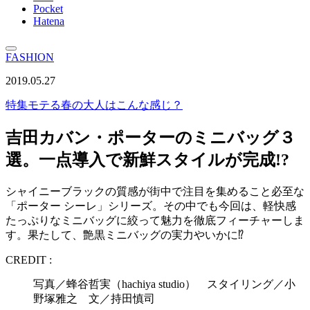
Pocket
Hatena
FASHION
2019.05.27
特集
モテる春の大人はこんな感じ？
吉田カバン・ポーターのミニバッグ３
選。一点導入で新鮮スタイルが完成!?
シャイニーブラックの質感が街中で注目を集めること必至な
「ポーター シーレ」シリーズ。その中でも今回は、軽快感
たっぷりなミニバッグに絞って魅力を徹底フィーチャーしま
す。果たして、艶黒ミニバッグの実力やいかに⁉
CREDIT :
写真／蜂谷哲実（hachiya studio） スタイリング／小
野塚雅之 文／持田慎司