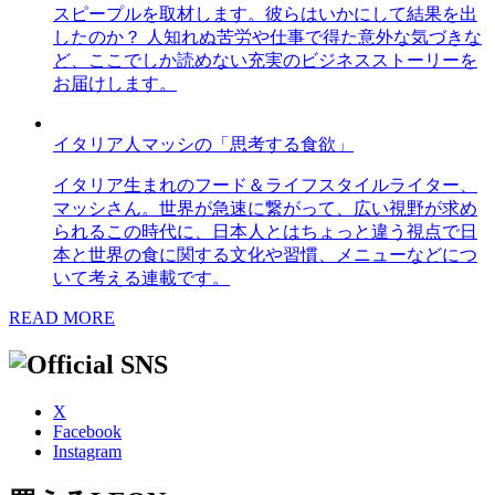
スピープルを取材します。彼らはいかにして結果を出
したのか？ 人知れぬ苦労や仕事で得た意外な気づきな
ど、ここでしか読めない充実のビジネスストーリーを
お届けします。
イタリア人マッシの「思考する食欲」
イタリア生まれのフード＆ライフスタイルライター、
マッシさん。世界が急速に繋がって、広い視野が求め
られるこの時代に、日本人とはちょっと違う視点で日
本と世界の食に関する文化や習慣、メニューなどにつ
いて考える連載です。
READ MORE
X
Facebook
Instagram