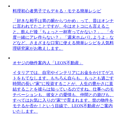
料理初心者男子でもデキる・モテる簡単レシピ
「好きな相手は胃の腑からつかめ」って、昔はオンナ
に言われてたことですが、今はオトコにも言えるこ
と。飲んだ後「ちょっと一杯寄ってかない？」、「今
度一緒にアレ作らない？」「週末ホムパしようよ」な
どなど、さまざまな口実に使える簡単レシピを人気料
理研究家がお教えします。
オヤジの物件案内人「LEON不動産」
イタリアでは、自宅やインテリアにお金をかけてゲス
トをもてなします。もちろん自らも。もっとも過ごす
時間の長い”家”に投資することが、人生の豊かさに直
結することを彼らは知っているのですね。仕事へのモ
チベーションも、彼女との愛情も、仲間との遊びも、
すべてはお気に入りの”家”で育まれます。世の物件を
モテるか否か！という目線で、LEON不動産がご案内
いたします。