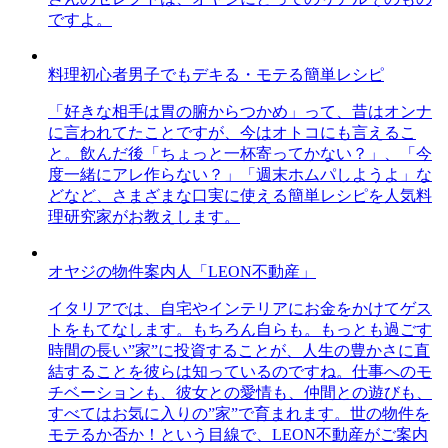
ですよ。
料理初心者男子でもデキる・モテる簡単レシピ
「好きな相手は胃の腑からつかめ」って、昔はオンナ
に言われてたことですが、今はオトコにも言えるこ
と。飲んだ後「ちょっと一杯寄ってかない？」、「今
度一緒にアレ作らない？」「週末ホムパしようよ」な
どなど、さまざまな口実に使える簡単レシピを人気料
理研究家がお教えします。
オヤジの物件案内人「LEON不動産」
イタリアでは、自宅やインテリアにお金をかけてゲス
トをもてなします。もちろん自らも。もっとも過ごす
時間の長い”家”に投資することが、人生の豊かさに直
結することを彼らは知っているのですね。仕事へのモ
チベーションも、彼女との愛情も、仲間との遊びも、
すべてはお気に入りの”家”で育まれます。世の物件を
モテるか否か！という目線で、LEON不動産がご案内