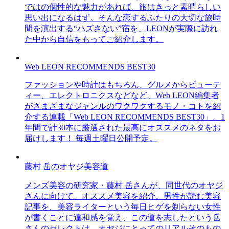
ではの個性的な魅力があれば、旅はきっと素晴らしい
思い出になるはず。そんな恋するふたりの大切な旅時
間を演出する“ハズさない”宿を、LEONが実際に訪れ
た中から自信をもってご紹介します。
Web LEON RECOMMENDS BEST30
ファッションや時計はもちろん、グルメからビューテ
ィー、エレクトロニクスなどなど、Web LEON編集者
がさまざまなジャンルのワクワクするモノ・コトを紹
介する連載「Web LEON RECOMMENDS BEST30」。1
年間で計30本に厳選された最高にオススメのネタをお
届けします！ 毎週土曜日公開予定。
藤村 岳のオヤジ美容道
メンズ美容の研究家・藤村 岳さんが、同世代のオヤジ
さんに向けて、オススメ美容を紹介。男性が読む美容
記事を、美容ライターという毎日ヒゲを剃らない女性
が書くことに違和感を覚え、この道を志したという岳
さんのセレクトは、オヤジにとってのリアルそのもの