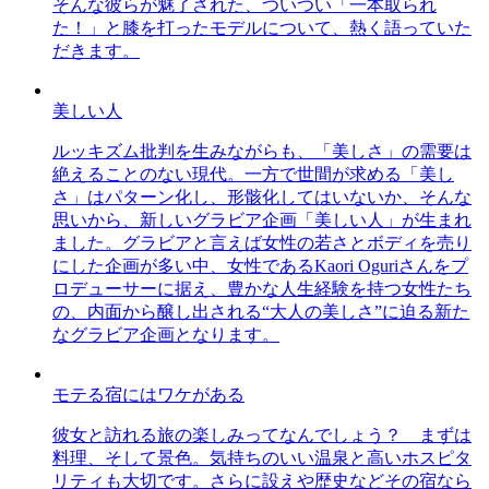
そんな彼らが魅了された、ついつい「一本取られ
た！」と膝を打ったモデルについて、熱く語っていた
だきます。
美しい人
ルッキズム批判を生みながらも、「美しさ」の需要は
絶えることのない現代。一方で世間が求める「美し
さ」はパターン化し、形骸化してはいないか、そんな
思いから、新しいグラビア企画「美しい人」が生まれ
ました。グラビアと言えば女性の若さとボディを売り
にした企画が多い中、女性であるKaori Oguriさんをプ
ロデューサーに据え、豊かな人生経験を持つ女性たち
の、内面から醸し出される“大人の美しさ”に迫る新た
なグラビア企画となります。
モテる宿にはワケがある
彼女と訪れる旅の楽しみってなんでしょう？ まずは
料理、そして景色。気持ちのいい温泉と高いホスピタ
リティも大切です。さらに設えや歴史などその宿なら