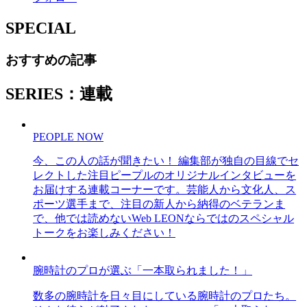
SPECIAL
おすすめの記事
SERIES：連載
PEOPLE NOW
今、この人の話が聞きたい！ 編集部が独自の目線でセ
レクトした注目ピープルのオリジナルインタビューを
お届けする連載コーナーです。芸能人から文化人、ス
ポーツ選手まで、注目の新人から納得のベテランま
で、他では読めないWeb LEONならではのスペシャル
トークをお楽しみください！
腕時計のプロが選ぶ「一本取られました！」
数多の腕時計を日々目にしている腕時計のプロたち。