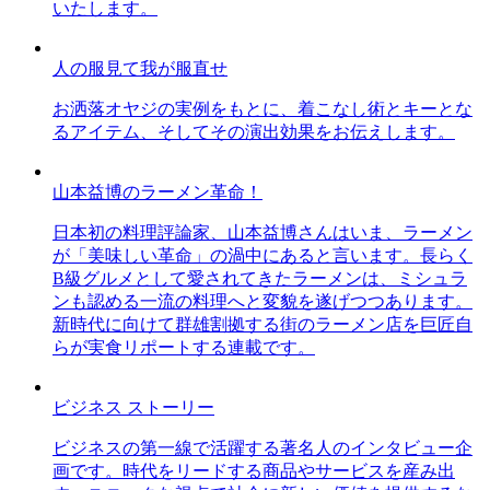
いたします。
人の服見て我が服直せ
お洒落オヤジの実例をもとに、着こなし術とキーとな
るアイテム、そしてその演出効果をお伝えします。
山本益博のラーメン革命！
日本初の料理評論家、山本益博さんはいま、ラーメン
が「美味しい革命」の渦中にあると言います。長らく
B級グルメとして愛されてきたラーメンは、ミシュラ
ンも認める一流の料理へと変貌を遂げつつあります。
新時代に向けて群雄割拠する街のラーメン店を巨匠自
らが実食リポートする連載です。
ビジネス ストーリー
ビジネスの第一線で活躍する著名人のインタビュー企
画です。時代をリードする商品やサービスを産み出