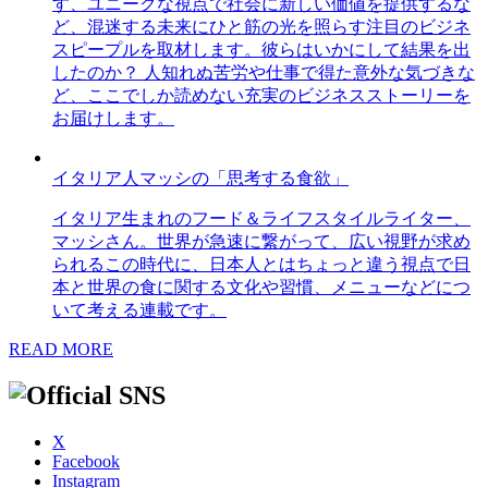
す、ユニークな視点で社会に新しい価値を提供するな
ど、混迷する未来にひと筋の光を照らす注目のビジネ
スピープルを取材します。彼らはいかにして結果を出
したのか？ 人知れぬ苦労や仕事で得た意外な気づきな
ど、ここでしか読めない充実のビジネスストーリーを
お届けします。
イタリア人マッシの「思考する食欲」
イタリア生まれのフード＆ライフスタイルライター、
マッシさん。世界が急速に繋がって、広い視野が求め
られるこの時代に、日本人とはちょっと違う視点で日
本と世界の食に関する文化や習慣、メニューなどにつ
いて考える連載です。
READ MORE
X
Facebook
Instagram