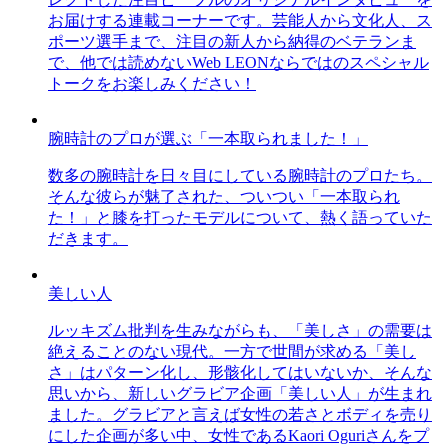
お届けする連載コーナーです。芸能人から文化人、ス
ポーツ選手まで、注目の新人から納得のベテランま
で、他では読めないWeb LEONならではのスペシャル
トークをお楽しみください！
腕時計のプロが選ぶ「一本取られました！」
数多の腕時計を日々目にしている腕時計のプロたち。
そんな彼らが魅了された、ついつい「一本取られ
た！」と膝を打ったモデルについて、熱く語っていた
だきます。
美しい人
ルッキズム批判を生みながらも、「美しさ」の需要は
絶えることのない現代。一方で世間が求める「美し
さ」はパターン化し、形骸化してはいないか、そんな
思いから、新しいグラビア企画「美しい人」が生まれ
ました。グラビアと言えば女性の若さとボディを売り
にした企画が多い中、女性であるKaori Oguriさんをプ