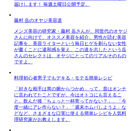
届けします！ 毎週土曜日公開予定。
藤村 岳のオヤジ美容道
メンズ美容の研究家・藤村 岳さんが、同世代のオヤジ
さんに向けて、オススメ美容を紹介。男性が読む美容
記事を、美容ライターという毎日ヒゲを剃らない女性
が書くことに違和感を覚え、この道を志したという岳
さんのセレクトは、オヤジにとってのリアルそのもの
ですよ。
料理初心者男子でもデキる・モテる簡単レシピ
「好きな相手は胃の腑からつかめ」って、昔はオンナ
に言われてたことですが、今はオトコにも言えるこ
と。飲んだ後「ちょっと一杯寄ってかない？」、「今
度一緒にアレ作らない？」「週末ホムパしようよ」な
どなど、さまざまな口実に使える簡単レシピを人気料
理研究家がお教えします。