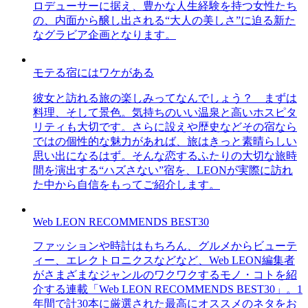
ロデューサーに据え、豊かな人生経験を持つ女性たち
の、内面から醸し出される“大人の美しさ”に迫る新た
なグラビア企画となります。
モテる宿にはワケがある
彼女と訪れる旅の楽しみってなんでしょう？ まずは
料理、そして景色。気持ちのいい温泉と高いホスピタ
リティも大切です。さらに設えや歴史などその宿なら
ではの個性的な魅力があれば、旅はきっと素晴らしい
思い出になるはず。そんな恋するふたりの大切な旅時
間を演出する“ハズさない”宿を、LEONが実際に訪れ
た中から自信をもってご紹介します。
Web LEON RECOMMENDS BEST30
ファッションや時計はもちろん、グルメからビューテ
ィー、エレクトロニクスなどなど、Web LEON編集者
がさまざまなジャンルのワクワクするモノ・コトを紹
介する連載「Web LEON RECOMMENDS BEST30」。1
年間で計30本に厳選された最高にオススメのネタをお