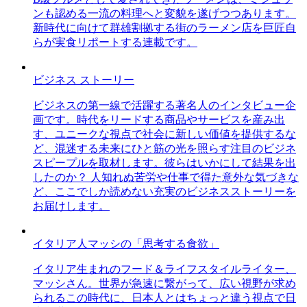
ンも認める一流の料理へと変貌を遂げつつあります。
新時代に向けて群雄割拠する街のラーメン店を巨匠自
らが実食リポートする連載です。
ビジネス ストーリー
ビジネスの第一線で活躍する著名人のインタビュー企
画です。時代をリードする商品やサービスを産み出
す、ユニークな視点で社会に新しい価値を提供するな
ど、混迷する未来にひと筋の光を照らす注目のビジネ
スピープルを取材します。彼らはいかにして結果を出
したのか？ 人知れぬ苦労や仕事で得た意外な気づきな
ど、ここでしか読めない充実のビジネスストーリーを
お届けします。
イタリア人マッシの「思考する食欲」
イタリア生まれのフード＆ライフスタイルライター、
マッシさん。世界が急速に繋がって、広い視野が求め
られるこの時代に、日本人とはちょっと違う視点で日