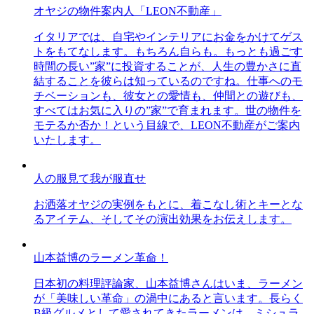
オヤジの物件案内人「LEON不動産」
イタリアでは、自宅やインテリアにお金をかけてゲス
トをもてなします。もちろん自らも。もっとも過ごす
時間の長い”家”に投資することが、人生の豊かさに直
結することを彼らは知っているのですね。仕事へのモ
チベーションも、彼女との愛情も、仲間との遊びも、
すべてはお気に入りの”家”で育まれます。世の物件を
モテるか否か！という目線で、LEON不動産がご案内
いたします。
人の服見て我が服直せ
お洒落オヤジの実例をもとに、着こなし術とキーとな
るアイテム、そしてその演出効果をお伝えします。
山本益博のラーメン革命！
日本初の料理評論家、山本益博さんはいま、ラーメン
が「美味しい革命」の渦中にあると言います。長らく
B級グルメとして愛されてきたラーメンは、ミシュラ