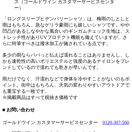
ス（ゴールドウイン カスタマーサービスセンタ
ー）
「ロングスリーブヒデンバリーシャツ」は、梅雨のしとしと
雨はもちろん、急なゲリラ豪雨にも嬉しいシャツです。やや
凹凸があるしなやかな風合いのギンガムチェック生地は、ス
トレッチ性がありUVプロテクト機能も備えていますが、さ
らに特筆すべきは撥水加工が施されている点です。
多少の雨ならパパっと払えば濡れることはありませんし、し
かも速乾性の高いポリエステルと強度のあるナイロンをブレ
ンドしているので濡れても乾きが早いんです。
雨だけでなく、汗濡れなどで身体を冷やすことがないのもポ
イント。街中はもちろん、天気の変わりやすいアウトドアで
も重宝する一枚です。
※掲載商品はすべて税抜き価格です
■ お問い合わせ
ゴールドウイン カスタマーサービスセンター
0120-307-560