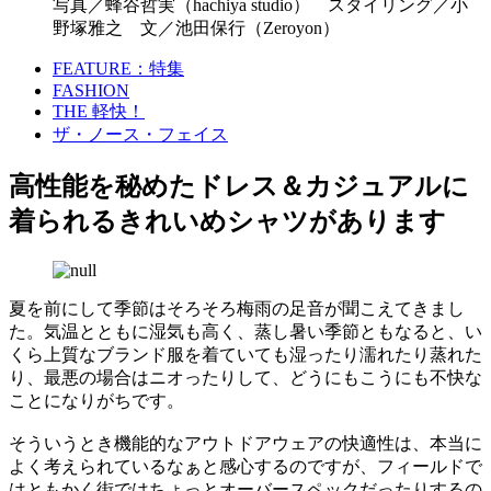
写真／蜂谷哲実（hachiya studio） スタイリング／小
野塚雅之 文／池田保行（Zeroyon）
FEATURE：特集
FASHION
THE 軽快！
ザ・ノース・フェイス
高性能を秘めたドレス＆カジュアルに
着られるきれいめシャツがあります
夏を前にして季節はそろそろ梅雨の足音が聞こえてきまし
た。気温とともに湿気も高く、蒸し暑い季節ともなると、い
くら上質なブランド服を着ていても湿ったり濡れたり蒸れた
り、最悪の場合はニオったりして、どうにもこうにも不快な
ことになりがちです。
そういうとき機能的なアウトドアウェアの快適性は、本当に
よく考えられているなぁと感心するのですが、フィールドで
はともかく街ではちょっとオーバースペックだったりするの