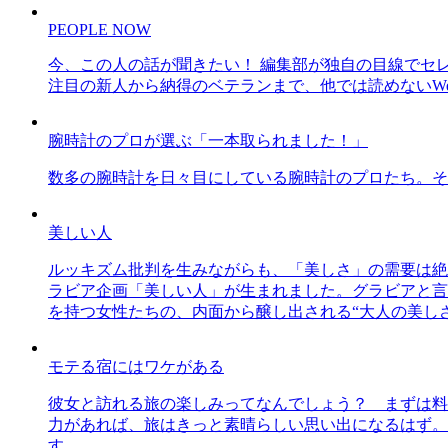
PEOPLE NOW
今、この人の話が聞きたい！ 編集部が独自の目線でセ
注目の新人から納得のベテランまで、他では読めないWe
腕時計のプロが選ぶ「一本取られました！」
数多の腕時計を日々目にしている腕時計のプロたち。そ
美しい人
ルッキズム批判を生みながらも、「美しさ」の需要は絶
ラビア企画「美しい人」が生まれました。グラビアと言え
を持つ女性たちの、内面から醸し出される“大人の美し
モテる宿にはワケがある
彼女と訪れる旅の楽しみってなんでしょう？ まずは料
力があれば、旅はきっと素晴らしい思い出になるはず。
す。