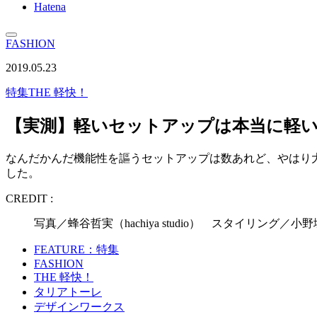
Hatena
FASHION
2019.05.23
特集
THE 軽快！
【実測】軽いセットアップは本当に軽い
なんだかんだ機能性を謳うセットアップは数あれど、やはり大人
した。
CREDIT :
写真／蜂谷哲実（hachiya studio） スタイリン
FEATURE：特集
FASHION
THE 軽快！
タリアトーレ
デザインワークス