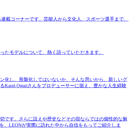
る連載コーナーです。芸能人から文化人、スポーツ選手まで、
ったモデルについて、熱く語っていただきます。
ン化し、形骸化してはいないか、そんな思いから、新しいグ
ri Oguriさんをプロデューサーに据え、豊かな人生経験
切です。さらに設えや歴史などその宿ならではの個性的な魅
を、LEONが実際に訪れた中から自信をもってご紹介しま