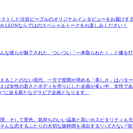
レクトした注目ピープルのオリジナルインタビューをお届けす
b LEONならではのスペシャルトークをお楽しみください！
んな彼らが魅了された、ついつい「一本取られた！」と膝を打
えることのない現代。一方で世間が求める「美しさ」はパター
ば女性の若さとボディを売りにした企画が多い中、女性であるKao
さ”に迫る新たなグラビア企画となります。
理、そして景色。気持ちのいい温泉と高いホスピタリティも大
そんな恋するふたりの大切な旅時間を演出する“ハズさない”宿