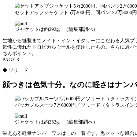
セットアップジャケット5万2000円、同パンツ2万80
ジャケットは約292g。（編集部調べ）
生地から縫製までメイド・イン・イタリーにこだわる人気ブ
気性に優れたトロピカルウールを使用したもの。さらに肩パ
ちんポイント。
PAGE 3
◆ ソリード
顔つきは色気十分。なのに軽さはナン
パッカブルスーツ7万6000円／ソリード（タトラスイ
ジャケットは約252g。（編集部調べ）
栄えある軽量ナンバーワンはこの一着です。黒マットな風合