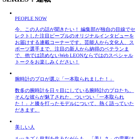
PEOPLE NOW
今、この人の話が聞きたい！ 編集部が独自の目線でセ
レクトした注目ピープルのオリジナルインタビューを
お届けする連載コーナーです。芸能人から文化人、ス
ポーツ選手まで、注目の新人から納得のベテランま
で、他では読めないWeb LEONならではのスペシャル
トークをお楽しみください！
腕時計のプロが選ぶ「一本取られました！」
数多の腕時計を日々目にしている腕時計のプロたち。
そんな彼らが魅了された、ついつい「一本取られ
た！」と膝を打ったモデルについて、熱く語っていた
だきます。
美しい人
ルッキズム批判を生みながらも、「美しさ」の需要は