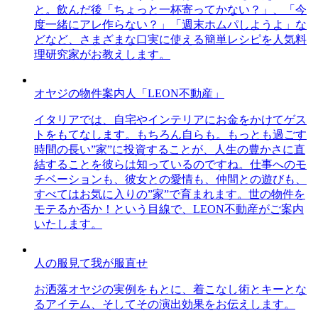
と。飲んだ後「ちょっと一杯寄ってかない？」、「今
度一緒にアレ作らない？」「週末ホムパしようよ」な
どなど、さまざまな口実に使える簡単レシピを人気料
理研究家がお教えします。
オヤジの物件案内人「LEON不動産」
イタリアでは、自宅やインテリアにお金をかけてゲス
トをもてなします。もちろん自らも。もっとも過ごす
時間の長い”家”に投資することが、人生の豊かさに直
結することを彼らは知っているのですね。仕事へのモ
チベーションも、彼女との愛情も、仲間との遊びも、
すべてはお気に入りの”家”で育まれます。世の物件を
モテるか否か！という目線で、LEON不動産がご案内
いたします。
人の服見て我が服直せ
お洒落オヤジの実例をもとに、着こなし術とキーとな
るアイテム、そしてその演出効果をお伝えします。