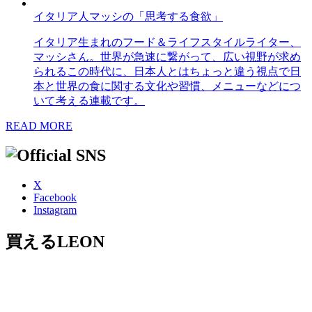
イタリア人マッシの「思考する食欲」
イタリア生まれのフード＆ライフスタイルライター、
マッシさん。世界が急速に繋がって、広い視野が求め
られるこの時代に、日本人とはちょっと違う視点で日
本と世界の食に関する文化や習慣、メニューなどにつ
いて考える連載です。
READ MORE
X
Facebook
Instagram
買えるLEON