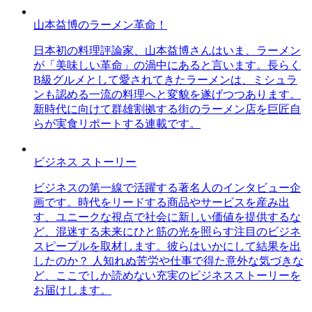
山本益博のラーメン革命！
日本初の料理評論家、山本益博さんはいま、ラーメン
が「美味しい革命」の渦中にあると言います。長らく
B級グルメとして愛されてきたラーメンは、ミシュラ
ンも認める一流の料理へと変貌を遂げつつあります。
新時代に向けて群雄割拠する街のラーメン店を巨匠自
らが実食リポートする連載です。
ビジネス ストーリー
ビジネスの第一線で活躍する著名人のインタビュー企
画です。時代をリードする商品やサービスを産み出
す、ユニークな視点で社会に新しい価値を提供するな
ど、混迷する未来にひと筋の光を照らす注目のビジネ
スピープルを取材します。彼らはいかにして結果を出
したのか？ 人知れぬ苦労や仕事で得た意外な気づきな
ど、ここでしか読めない充実のビジネスストーリーを
お届けします。