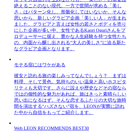
絶えることのない現代。一方で世間が求める「美し
さ」はパターン化し、形骸化してはいないか、そんな
思いから、新しいグラビア企画「美しい人」が生まれ
ました。グラビアと言えば女性の若さとボディを売り
にした企画が多い中、女性であるKaori Oguriさんをプ
ロデューサーに据え、豊かな人生経験を持つ女性たち
の、内面から醸し出される“大人の美しさ”に迫る新た
なグラビア企画となります。
モテる宿にはワケがある
彼女と訪れる旅の楽しみってなんでしょう？ まずは
料理、そして景色。気持ちのいい温泉と高いホスピタ
リティも大切です。さらに設えや歴史などその宿なら
ではの個性的な魅力があれば、旅はきっと素晴らしい
思い出になるはず。そんな恋するふたりの大切な旅時
間を演出する“ハズさない”宿を、LEONが実際に訪れ
た中から自信をもってご紹介します。
Web LEON RECOMMENDS BEST30