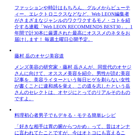
ファッションや時計はもちろん、グルメからビューテ
ィー、エレクトロニクスなどなど、Web LEON編集者
がさまざまなジャンルのワクワクするモノ・コトを紹
介する連載「Web LEON RECOMMENDS BEST30」。1
年間で計30本に厳選された最高にオススメのネタをお
届けします！ 毎週土曜日公開予定。
藤村 岳のオヤジ美容道
メンズ美容の研究家・藤村 岳さんが、同世代のオヤジ
さんに向けて、オススメ美容を紹介。男性が読む美容
記事を、美容ライターという毎日ヒゲを剃らない女性
が書くことに違和感を覚え、この道を志したという岳
さんのセレクトは、オヤジにとってのリアルそのもの
ですよ。
料理初心者男子でもデキる・モテる簡単レシピ
「好きな相手は胃の腑からつかめ」って、昔はオンナ
に言われてたことですが、今はオトコにも言えるこ