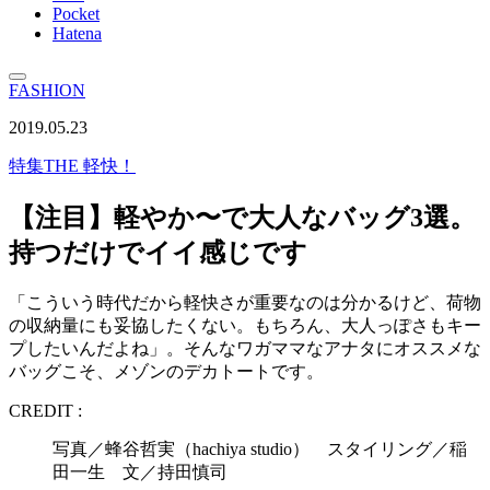
Pocket
Hatena
FASHION
2019.05.23
特集
THE 軽快！
【注目】軽やか〜で大人なバッグ3選。
持つだけでイイ感じです
「こういう時代だから軽快さが重要なのは分かるけど、荷物
の収納量にも妥協したくない。もちろん、大人っぽさもキー
プしたいんだよね」。そんなワガママなアナタにオススメな
バッグこそ、メゾンのデカトートです。
CREDIT :
写真／蜂谷哲実（hachiya studio） スタイリング／稲
田一生 文／持田慎司