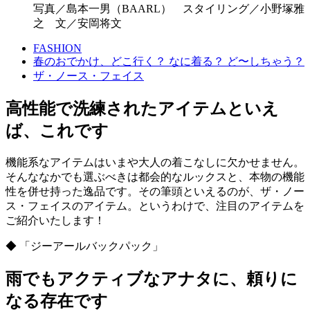
写真／島本一男（BAARL） スタイリング／小野塚雅
之 文／安岡将文
FASHION
春のおでかけ、どこ行く？ なに着る？ ど〜しちゃう？
ザ・ノース・フェイス
高性能で洗練されたアイテムといえ
ば、これです
機能系なアイテムはいまや大人の着こなしに欠かせません。
そんななかでも選ぶべきは都会的なルックスと、本物の機能
性を併せ持った逸品です。その筆頭といえるのが、ザ・ノー
ス・フェイスのアイテム。というわけで、注目のアイテムを
ご紹介いたします！
◆ 「ジーアールバックパック」
雨でもアクティブなアナタに、頼りに
なる存在です