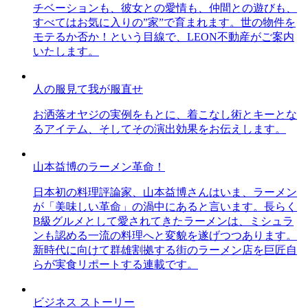
チベーションも、彼女との愛情も、仲間との遊びも、
すべてはお気に入りの”家”で育まれます。世の物件を
モテるか否か！という目線で、LEON不動産がご案内
いたします。
人の服見て我が服直せ
お洒落オヤジの実例をもとに、着こなし術とキーとな
るアイテム、そしてその演出効果をお伝えします。
山本益博のラーメン革命！
日本初の料理評論家、山本益博さんはいま、ラーメン
が「美味しい革命」の渦中にあると言います。長らく
B級グルメとして愛されてきたラーメンは、ミシュラ
ンも認める一流の料理へと変貌を遂げつつあります。
新時代に向けて群雄割拠する街のラーメン店を巨匠自
らが実食リポートする連載です。
ビジネス ストーリー