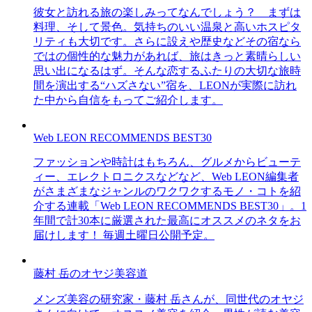
彼女と訪れる旅の楽しみってなんでしょう？ まずは
料理、そして景色。気持ちのいい温泉と高いホスピタ
リティも大切です。さらに設えや歴史などその宿なら
ではの個性的な魅力があれば、旅はきっと素晴らしい
思い出になるはず。そんな恋するふたりの大切な旅時
間を演出する“ハズさない”宿を、LEONが実際に訪れ
た中から自信をもってご紹介します。
Web LEON RECOMMENDS BEST30
ファッションや時計はもちろん、グルメからビューテ
ィー、エレクトロニクスなどなど、Web LEON編集者
がさまざまなジャンルのワクワクするモノ・コトを紹
介する連載「Web LEON RECOMMENDS BEST30」。1
年間で計30本に厳選された最高にオススメのネタをお
届けします！ 毎週土曜日公開予定。
藤村 岳のオヤジ美容道
メンズ美容の研究家・藤村 岳さんが、同世代のオヤジ