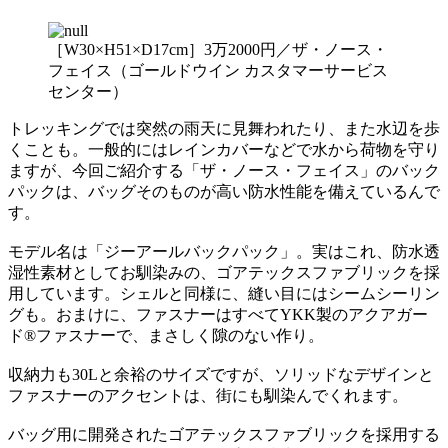
［W30×H51×D17cm］3万2000円／ザ・ノース・
フェイス（ゴールドウイン カスタマーサービス
センター）
トレッキングでは突然の雨天に見舞われたり、また水辺を歩
くことも。一般的にはレインカバーなどで水から荷物を守り
ますが、今回ご紹介する「ザ・ノース・フェイス」のバック
パックは、バッグそのものが高い防水性能を備えているんで
す。
モデル名は「ジーアールバックパック」。実はこれ、防水透
湿性素材としてお馴染みの、ゴアテックスファブリックを採
用しています。シェルと同様に、縫い目にはシームシーリン
グも。おまけに、ファスナーはすべてYKK製のアクアガー
ド®ファスナーで、まさしく隙のない作り。
収納力も30Lと余裕のサイズですが、ソリッドなデザインと
ファスナーのアクセントは、街にも馴染んでくれます。
バッグ用に開発されたゴアテックスファブリックを採用する