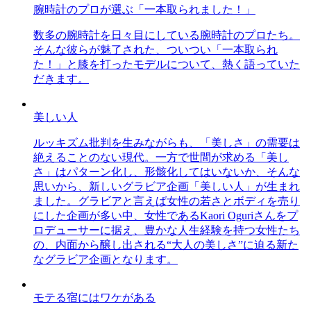
腕時計のプロが選ぶ「一本取られました！」
数多の腕時計を日々目にしている腕時計のプロたち。
そんな彼らが魅了された、ついつい「一本取られ
た！」と膝を打ったモデルについて、熱く語っていた
だきます。
美しい人
ルッキズム批判を生みながらも、「美しさ」の需要は
絶えることのない現代。一方で世間が求める「美し
さ」はパターン化し、形骸化してはいないか、そんな
思いから、新しいグラビア企画「美しい人」が生まれ
ました。グラビアと言えば女性の若さとボディを売り
にした企画が多い中、女性であるKaori Oguriさんをプ
ロデューサーに据え、豊かな人生経験を持つ女性たち
の、内面から醸し出される“大人の美しさ”に迫る新た
なグラビア企画となります。
モテる宿にはワケがある