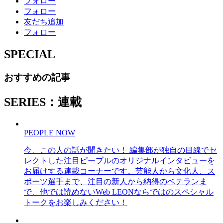
フォロー
フォロー
友だち追加
フォロー
SPECIAL
おすすめの記事
SERIES：連載
PEOPLE NOW
今、この人の話が聞きたい！ 編集部が独自の目線でセ
レクトした注目ピープルのオリジナルインタビューを
お届けする連載コーナーです。芸能人から文化人、ス
ポーツ選手まで、注目の新人から納得のベテランま
で、他では読めないWeb LEONならではのスペシャル
トークをお楽しみください！