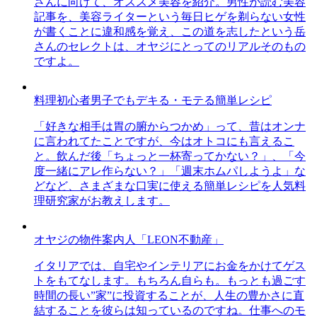
さんに向けて、オススメ美容を紹介。男性が読む美容
記事を、美容ライターという毎日ヒゲを剃らない女性
が書くことに違和感を覚え、この道を志したという岳
さんのセレクトは、オヤジにとってのリアルそのもの
ですよ。
料理初心者男子でもデキる・モテる簡単レシピ
「好きな相手は胃の腑からつかめ」って、昔はオンナ
に言われてたことですが、今はオトコにも言えるこ
と。飲んだ後「ちょっと一杯寄ってかない？」、「今
度一緒にアレ作らない？」「週末ホムパしようよ」な
どなど、さまざまな口実に使える簡単レシピを人気料
理研究家がお教えします。
オヤジの物件案内人「LEON不動産」
イタリアでは、自宅やインテリアにお金をかけてゲス
トをもてなします。もちろん自らも。もっとも過ごす
時間の長い”家”に投資することが、人生の豊かさに直
結することを彼らは知っているのですね。仕事へのモ