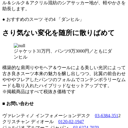
ル＆シルク＆アクリル混紡のシアサッカー地が、軽やかさを
助長します。
● おすすめのスーツ その4 「ダンヒル」
さり気ない変化を随所に散りばめて
ジャケット31万円、パンツ9万3000円／ともにダ
ンヒル
構築的な肩周りやモヘア＆ウールによる美しい光沢によって
古き良きスーツ本来の魅力を醸し出しつつ、比翼の前合わせ
やややフレアしたパンツのフォルムでコンテンポラリーなム
ードも取り入れたハイブリッドなセットアップです。
※掲載商品はすべて税抜き価格です
■ お問い合わせ
ヴァレンティノ インフォメーションデスク
03-6384-351
2
クリスチャン ディオール
0120-02-1947
ジョルジオ アルマーニ ジャパン
03-6274-7070