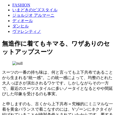
FASHION
いまどきのビズスタイル
ジョルジオ アルマーニ
ディオール
ダンヒル
ヴァレンティノ
無造作に着てもキマる、ワザありのセ
ットアップスーツ
スーツの一番の持ち味は、何と言っても上下共布であること
から生まれる“統一感”。この統一感によって、均整のとれた
大人っぽさが演出されるワケです。しかしながらその一方
で、最近のスーツスタイルに多いノータイとなるとやや間延
びした印象を受けるのも事実。
と申しますのも、古くから上下共布＝究極的にミニマルな一
着を黄金バランスで着こなすのには、Vゾーンにネクタイが
結ばれていることが絶対条件とされていたからです。要する