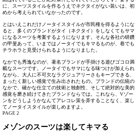
に、スーツスタイルを作るうえでネクタイがない装いは、初
めから考えられていなかったのです。
とはいえこれだけノータイスタイルが市民権を得るようにな
ると、多くのブランドがタイ（ネクタイ）をしなくてもサマ
になるスーツを考案するようになります。そんな各社の研鑽
の甲斐あって、いまではノータイでもキマるものが、巷でも
チラホラと見受けられるようになりました。
なかでも秀逸なのが、著名ブランドが手掛ける遊びゴコロ満
載なスーツです。ノータイでもサマになる味つけが加えられ
ながら、大人に不可欠なラグジュアリーさもキープできる、
まったく新しい感覚で生み出されたもの。ブランドの伝統の
なかで、確かな仕立ての技術と独創性、そして絶対的な美的
感覚を磨き続けてきたブランドならでは。これなら、Vゾー
ンをどうしようかなんてアレコレ策を弄することなく、楽し
てノータイスタイルが楽しめますよ。
PAGE 2
メゾンのスーツは楽してキマる