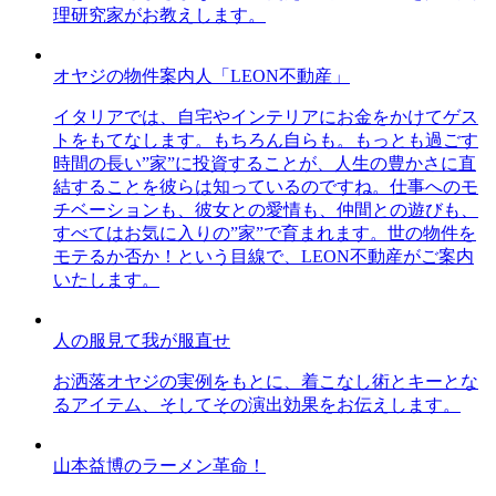
理研究家がお教えします。
オヤジの物件案内人「LEON不動産」
イタリアでは、自宅やインテリアにお金をかけてゲス
トをもてなします。もちろん自らも。もっとも過ごす
時間の長い”家”に投資することが、人生の豊かさに直
結することを彼らは知っているのですね。仕事へのモ
チベーションも、彼女との愛情も、仲間との遊びも、
すべてはお気に入りの”家”で育まれます。世の物件を
モテるか否か！という目線で、LEON不動産がご案内
いたします。
人の服見て我が服直せ
お洒落オヤジの実例をもとに、着こなし術とキーとな
るアイテム、そしてその演出効果をお伝えします。
山本益博のラーメン革命！