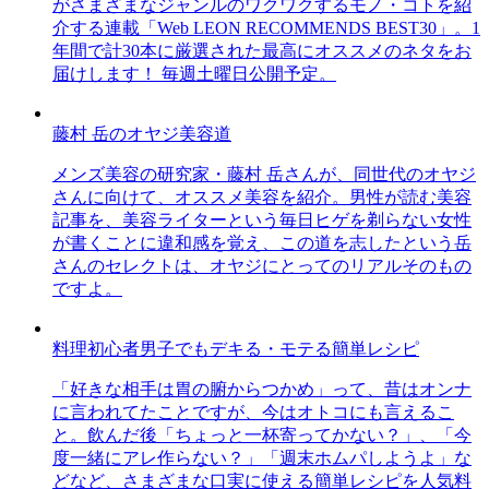
がさまざまなジャンルのワクワクするモノ・コトを紹
介する連載「Web LEON RECOMMENDS BEST30」。1
年間で計30本に厳選された最高にオススメのネタをお
届けします！ 毎週土曜日公開予定。
藤村 岳のオヤジ美容道
メンズ美容の研究家・藤村 岳さんが、同世代のオヤジ
さんに向けて、オススメ美容を紹介。男性が読む美容
記事を、美容ライターという毎日ヒゲを剃らない女性
が書くことに違和感を覚え、この道を志したという岳
さんのセレクトは、オヤジにとってのリアルそのもの
ですよ。
料理初心者男子でもデキる・モテる簡単レシピ
「好きな相手は胃の腑からつかめ」って、昔はオンナ
に言われてたことですが、今はオトコにも言えるこ
と。飲んだ後「ちょっと一杯寄ってかない？」、「今
度一緒にアレ作らない？」「週末ホムパしようよ」な
どなど、さまざまな口実に使える簡単レシピを人気料