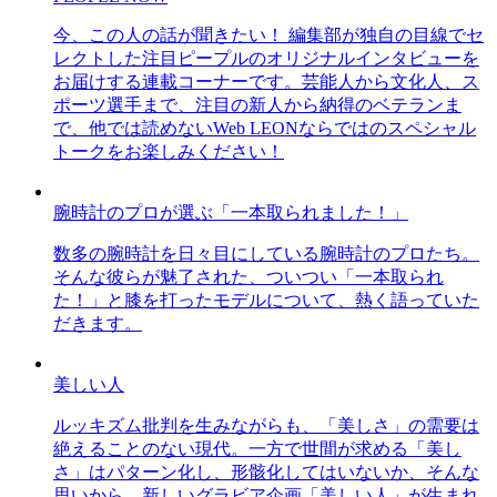
今、この人の話が聞きたい！ 編集部が独自の目線でセ
レクトした注目ピープルのオリジナルインタビューを
お届けする連載コーナーです。芸能人から文化人、ス
ポーツ選手まで、注目の新人から納得のベテランま
で、他では読めないWeb LEONならではのスペシャル
トークをお楽しみください！
腕時計のプロが選ぶ「一本取られました！」
数多の腕時計を日々目にしている腕時計のプロたち。
そんな彼らが魅了された、ついつい「一本取られ
た！」と膝を打ったモデルについて、熱く語っていた
だきます。
美しい人
ルッキズム批判を生みながらも、「美しさ」の需要は
絶えることのない現代。一方で世間が求める「美し
さ」はパターン化し、形骸化してはいないか、そんな
思いから、新しいグラビア企画「美しい人」が生まれ