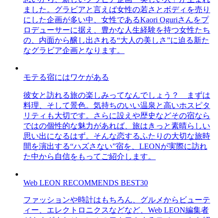
ました。グラビアと言えば女性の若さとボディを売り
にした企画が多い中、女性であるKaori Oguriさんをプ
ロデューサーに据え、豊かな人生経験を持つ女性たち
の、内面から醸し出される“大人の美しさ”に迫る新た
なグラビア企画となります。
モテる宿にはワケがある
彼女と訪れる旅の楽しみってなんでしょう？ まずは
料理、そして景色。気持ちのいい温泉と高いホスピタ
リティも大切です。さらに設えや歴史などその宿なら
ではの個性的な魅力があれば、旅はきっと素晴らしい
思い出になるはず。そんな恋するふたりの大切な旅時
間を演出する“ハズさない”宿を、LEONが実際に訪れ
た中から自信をもってご紹介します。
Web LEON RECOMMENDS BEST30
ファッションや時計はもちろん、グルメからビューテ
ィー、エレクトロニクスなどなど、Web LEON編集者