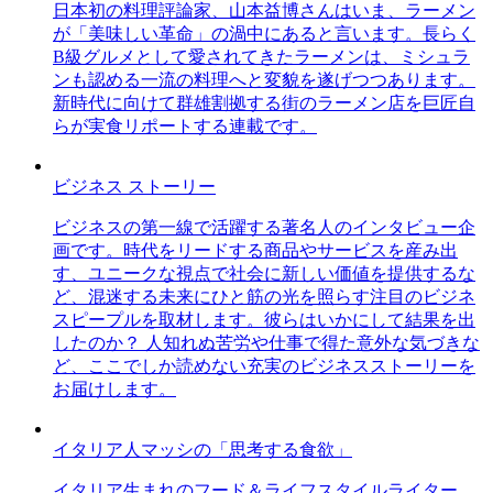
日本初の料理評論家、山本益博さんはいま、ラーメン
が「美味しい革命」の渦中にあると言います。長らく
B級グルメとして愛されてきたラーメンは、ミシュラ
ンも認める一流の料理へと変貌を遂げつつあります。
新時代に向けて群雄割拠する街のラーメン店を巨匠自
らが実食リポートする連載です。
ビジネス ストーリー
ビジネスの第一線で活躍する著名人のインタビュー企
画です。時代をリードする商品やサービスを産み出
す、ユニークな視点で社会に新しい価値を提供するな
ど、混迷する未来にひと筋の光を照らす注目のビジネ
スピープルを取材します。彼らはいかにして結果を出
したのか？ 人知れぬ苦労や仕事で得た意外な気づきな
ど、ここでしか読めない充実のビジネスストーリーを
お届けします。
イタリア人マッシの「思考する食欲」
イタリア生まれのフード＆ライフスタイルライター、