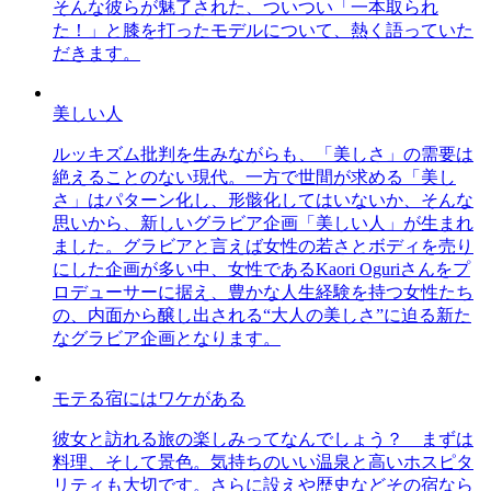
そんな彼らが魅了された、ついつい「一本取られ
た！」と膝を打ったモデルについて、熱く語っていた
だきます。
美しい人
ルッキズム批判を生みながらも、「美しさ」の需要は
絶えることのない現代。一方で世間が求める「美し
さ」はパターン化し、形骸化してはいないか、そんな
思いから、新しいグラビア企画「美しい人」が生まれ
ました。グラビアと言えば女性の若さとボディを売り
にした企画が多い中、女性であるKaori Oguriさんをプ
ロデューサーに据え、豊かな人生経験を持つ女性たち
の、内面から醸し出される“大人の美しさ”に迫る新た
なグラビア企画となります。
モテる宿にはワケがある
彼女と訪れる旅の楽しみってなんでしょう？ まずは
料理、そして景色。気持ちのいい温泉と高いホスピタ
リティも大切です。さらに設えや歴史などその宿なら