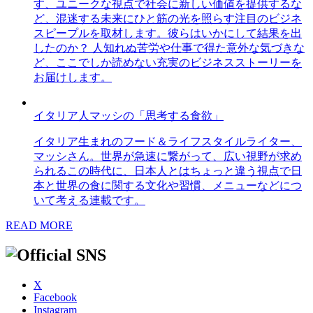
す、ユニークな視点で社会に新しい価値を提供するな
ど、混迷する未来にひと筋の光を照らす注目のビジネ
スピープルを取材します。彼らはいかにして結果を出
したのか？ 人知れぬ苦労や仕事で得た意外な気づきな
ど、ここでしか読めない充実のビジネスストーリーを
お届けします。
イタリア人マッシの「思考する食欲」
イタリア生まれのフード＆ライフスタイルライター、
マッシさん。世界が急速に繋がって、広い視野が求め
られるこの時代に、日本人とはちょっと違う視点で日
本と世界の食に関する文化や習慣、メニューなどにつ
いて考える連載です。
READ MORE
X
Facebook
Instagram