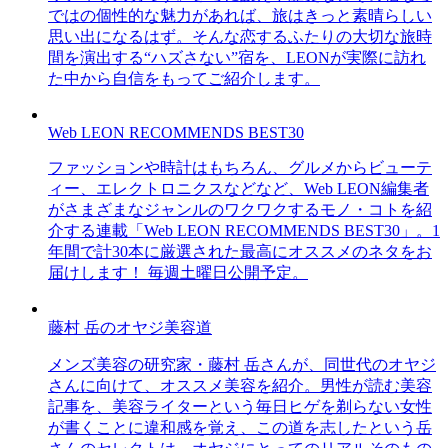
ではの個性的な魅力があれば、旅はきっと素晴らしい
思い出になるはず。そんな恋するふたりの大切な旅時
間を演出する“ハズさない”宿を、LEONが実際に訪れ
た中から自信をもってご紹介します。
Web LEON RECOMMENDS BEST30
ファッションや時計はもちろん、グルメからビューテ
ィー、エレクトロニクスなどなど、Web LEON編集者
がさまざまなジャンルのワクワクするモノ・コトを紹
介する連載「Web LEON RECOMMENDS BEST30」。1
年間で計30本に厳選された最高にオススメのネタをお
届けします！ 毎週土曜日公開予定。
藤村 岳のオヤジ美容道
メンズ美容の研究家・藤村 岳さんが、同世代のオヤジ
さんに向けて、オススメ美容を紹介。男性が読む美容
記事を、美容ライターという毎日ヒゲを剃らない女性
が書くことに違和感を覚え、この道を志したという岳