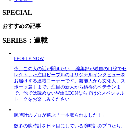
SPECIAL
おすすめの記事
SERIES：連載
PEOPLE NOW
今、この人の話が聞きたい！ 編集部が独自の目線でセ
レクトした注目ピープルのオリジナルインタビューを
お届けする連載コーナーです。芸能人から文化人、ス
ポーツ選手まで、注目の新人から納得のベテランま
で、他では読めないWeb LEONならではのスペシャル
トークをお楽しみください！
腕時計のプロが選ぶ「一本取られました！」
数多の腕時計を日々目にしている腕時計のプロたち。