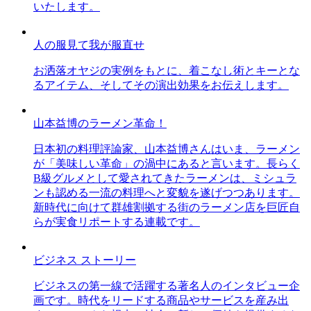
いたします。
人の服見て我が服直せ
お洒落オヤジの実例をもとに、着こなし術とキーとな
るアイテム、そしてその演出効果をお伝えします。
山本益博のラーメン革命！
日本初の料理評論家、山本益博さんはいま、ラーメン
が「美味しい革命」の渦中にあると言います。長らく
B級グルメとして愛されてきたラーメンは、ミシュラ
ンも認める一流の料理へと変貌を遂げつつあります。
新時代に向けて群雄割拠する街のラーメン店を巨匠自
らが実食リポートする連載です。
ビジネス ストーリー
ビジネスの第一線で活躍する著名人のインタビュー企
画です。時代をリードする商品やサービスを産み出