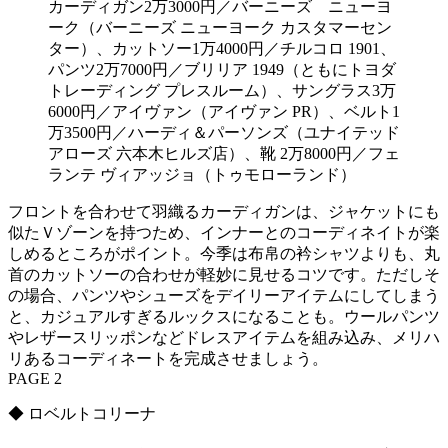
カーディガン2万3000円／バーニーズ ニューヨ
ーク（バーニーズ ニューヨーク カスタマーセン
ター）、カットソー1万4000円／チルコロ 1901、
パンツ2万7000円／ブリリア 1949（ともにトヨダ
トレーディング プレスルーム）、サングラス3万
6000円／アイヴァン（アイヴァン PR）、ベルト1
万3500円／ハーディ＆パーソンズ（ユナイテッド
アローズ 六本木ヒルズ店）、靴 2万8000円／フェ
ランテ ヴィアッジョ（トゥモローランド）
フロントを合わせて羽織るカーディガンは、ジャケットにも
似たＶゾーンを持つため、インナーとのコーディネイトが楽
しめるところがポイント。今季は布帛の衿シャツよりも、丸
首のカットソーの合わせが軽妙に見せるコツです。ただしそ
の場合、パンツやシューズをデイリーアイテムにしてしまう
と、カジュアルすぎるルックスになることも。ウールパンツ
やレザースリッポンなどドレスアイテムを組み込み、メリハ
リあるコーディネートを完成させましょう。
PAGE 2
◆ ロベルトコリーナ