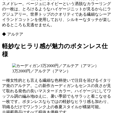
スメドレー。ベージュにネイビーという洒脱なカラーリング
の一枚は、とろけるようなハイゲージニットが見るからにラ
グジュアリー。世界トップのクオリティである繊細なシーア
イランドコットンを使用しており、シルキーなタッチが楽し
めるところも見逃せません。
◆ アルテア
軽妙なヒラリ感が魅力のボタンレス仕
様
3万2000円／アルテア（アマン）
一種女性的とも言える繊細な色柄使いで注目を浴びるイタリ
ア発のアルテア。この新作カーディガンもセンスの良さが見
て取れる発色の良いマスタードカラー。ハイゲージにしてワ
ッフル調の編み地ゆえに、暑い季節でもサラッと着こなせる
一枚です。ボタンレスならではの軽妙なヒラリ感も加わり、
羽織るだけでワンランク上の春夏スタイルが構築可能。
※掲載商品はすべて税抜き価格です