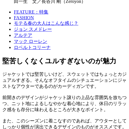
田一生 文／長谷川 剛（Zeroyon）
FEATURE：特集
FASHION
モテる春の大人はこんな感じ？
ジョン スメドレー
アルテア
マック ローレン
ロベルトコリーナ
堅苦しくなくユルすぎないのが魅力
ジャケットでは堅苦しいけど、スウェットではちょっとカジ
ュアルすぎる。そんなオフタイムのシチュエーションにジャ
ストなアウターであるのがカーディガンです。
前開きのデザインがジャケット譲りの上品な雰囲気を放ちつ
つ、ニット地によるしなやかな着心地により、休日のリラッ
ク感をも存分に味わえるところが大きなポイント。
また、このシーズンに着こなすのであれば、アウターとして
しっかり個性が演出できるデザインのものがオススメです。