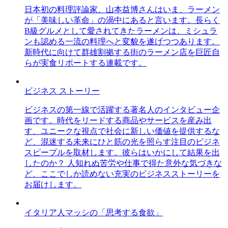
日本初の料理評論家、山本益博さんはいま、ラーメン
が「美味しい革命」の渦中にあると言います。長らく
B級グルメとして愛されてきたラーメンは、ミシュラ
ンも認める一流の料理へと変貌を遂げつつあります。
新時代に向けて群雄割拠する街のラーメン店を巨匠自
らが実食リポートする連載です。
ビジネス ストーリー
ビジネスの第一線で活躍する著名人のインタビュー企
画です。時代をリードする商品やサービスを産み出
す、ユニークな視点で社会に新しい価値を提供するな
ど、混迷する未来にひと筋の光を照らす注目のビジネ
スピープルを取材します。彼らはいかにして結果を出
したのか？ 人知れぬ苦労や仕事で得た意外な気づきな
ど、ここでしか読めない充実のビジネスストーリーを
お届けします。
イタリア人マッシの「思考する食欲」