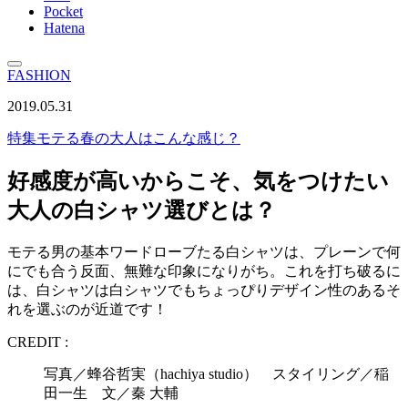
Pocket
Hatena
FASHION
2019.05.31
特集
モテる春の大人はこんな感じ？
好感度が高いからこそ、気をつけたい
大人の白シャツ選びとは？
モテる男の基本ワードローブたる白シャツは、プレーンで何
にでも合う反面、無難な印象になりがち。これを打ち破るに
は、白シャツは白シャツでもちょっぴりデザイン性のあるそ
れを選ぶのが近道です！
CREDIT :
写真／蜂谷哲実（hachiya studio） スタイリング／稲
田一生 文／秦 大輔