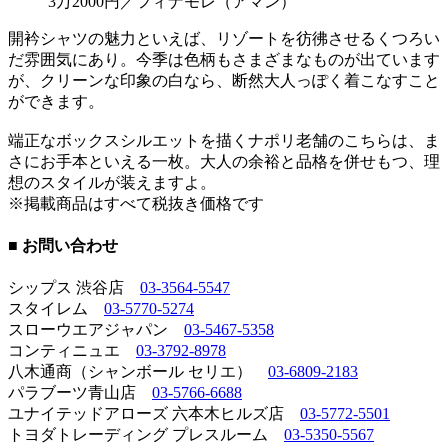
3万2000円／フィナモレ（アマン）
開衿シャツの魅力といえば、リゾートを彷彿させるくつろい
だ雰囲気にあり。今季は色柄もさまざまなものが出ています
が、クリーンな印象の白なら、断然大人っぽく着こなすこと
ができます。
端正なボックスシルエットを描くナポリ老舗のこちらは、ま
さにお手本といえる一枚。大人の余裕と品格を併せもつ、理
想のスタイルが装えますよ。
※掲載商品はすべて税抜き価格です
■ お問い合わせ
シップス 渋谷店
03-3564-5547
スタイレム
03-5770-5274
スローウエアジャパン
03-5467-5358
コンティニュエ
03-3792-8978
八木通商（シャンボール セリエ）
03-6809-2183
パラブーツ青山店
03-5766-6688
ユナイテッドアローズ 六本木ヒルズ店
03-5772-5501
トヨダトレーディング プレスルーム
03-5350-5567