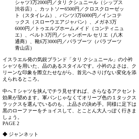
シャツ3万2000円／タリ クシュニール（シップス
渋谷店）、カットソー6500円／クロスクローゼッ
ト（スタイレム）、パンツ3万6000円／インコテ
ックス（スローウエアジャパン）、メガネ3万
6000円／トゥエルブホームメイド（コンティニュ
エ）、ベルト3万円／シャンボール セリエ（八木
通商）、靴6万3000円／パラブーツ（パラブーツ
青山店）
イスラエル発の気鋭ブランド「タリ クシュニール」の小衿
シャツを用いた、品のあるスタイルです。小衿のよさは、ク
リーンな印象を際立たせながら、首元へさりげない変化を添
えられるところ。
中へＴシャツを挟んでチラ見せすれば、さらなるアクセント
効果が望めます。軍パンじゃなくてオリーブ色の１タックス
ラックスを選んでいるのも、上品さの決め手。同様に足下は
黒のローファーをチョイスして、とことん大人っぽく行きま
しょう。
PAGE 2
◆ ジャンネット