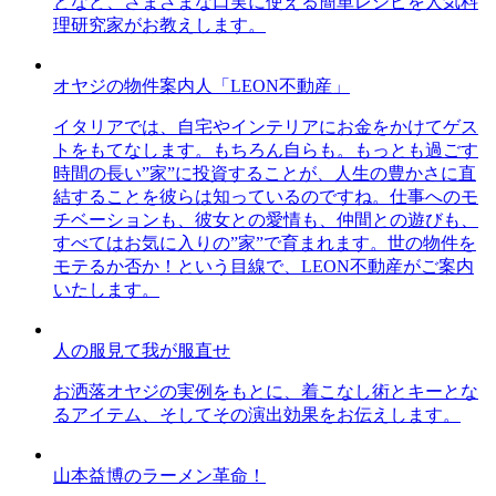
どなど、さまざまな口実に使える簡単レシピを人気料
理研究家がお教えします。
オヤジの物件案内人「LEON不動産」
イタリアでは、自宅やインテリアにお金をかけてゲス
トをもてなします。もちろん自らも。もっとも過ごす
時間の長い”家”に投資することが、人生の豊かさに直
結することを彼らは知っているのですね。仕事へのモ
チベーションも、彼女との愛情も、仲間との遊びも、
すべてはお気に入りの”家”で育まれます。世の物件を
モテるか否か！という目線で、LEON不動産がご案内
いたします。
人の服見て我が服直せ
お洒落オヤジの実例をもとに、着こなし術とキーとな
るアイテム、そしてその演出効果をお伝えします。
山本益博のラーメン革命！