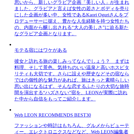
思いから、新しいグラビア企画「美しい人」が生まれ
ました。グラビアと言えば女性の若さとボディを売り
にした企画が多い中、女性であるKaori Oguriさんをプ
ロデューサーに据え、豊かな人生経験を持つ女性たち
の、内面から醸し出される“大人の美しさ”に迫る新た
なグラビア企画となります。
モテる宿にはワケがある
彼女と訪れる旅の楽しみってなんでしょう？ まずは
料理、そして景色。気持ちのいい温泉と高いホスピタ
リティも大切です。さらに設えや歴史などその宿なら
ではの個性的な魅力があれば、旅はきっと素晴らしい
思い出になるはず。そんな恋するふたりの大切な旅時
間を演出する“ハズさない”宿を、LEONが実際に訪れ
た中から自信をもってご紹介します。
Web LEON RECOMMENDS BEST30
ファッションや時計はもちろん、グルメからビューテ
ィー、エレクトロニクスなどなど、Web LEON編集者