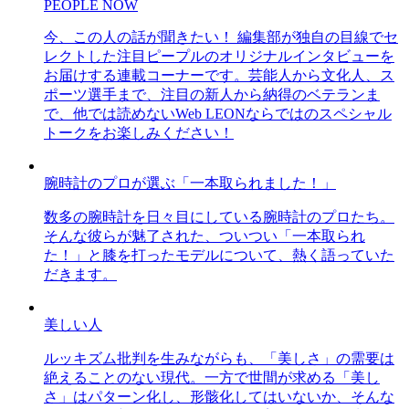
PEOPLE NOW
今、この人の話が聞きたい！ 編集部が独自の目線でセ
レクトした注目ピープルのオリジナルインタビューを
お届けする連載コーナーです。芸能人から文化人、ス
ポーツ選手まで、注目の新人から納得のベテランま
で、他では読めないWeb LEONならではのスペシャル
トークをお楽しみください！
腕時計のプロが選ぶ「一本取られました！」
数多の腕時計を日々目にしている腕時計のプロたち。
そんな彼らが魅了された、ついつい「一本取られ
た！」と膝を打ったモデルについて、熱く語っていた
だきます。
美しい人
ルッキズム批判を生みながらも、「美しさ」の需要は
絶えることのない現代。一方で世間が求める「美し
さ」はパターン化し、形骸化してはいないか、そんな