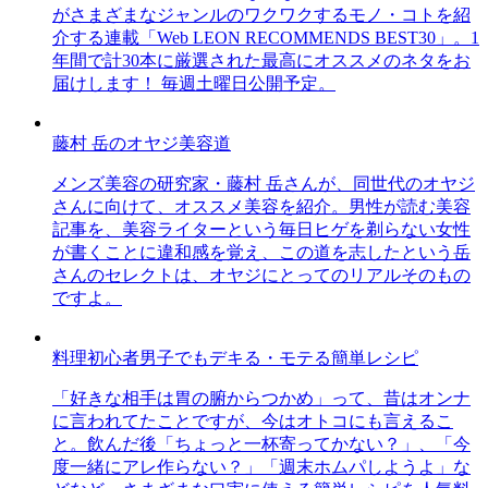
がさまざまなジャンルのワクワクするモノ・コトを紹
介する連載「Web LEON RECOMMENDS BEST30」。1
年間で計30本に厳選された最高にオススメのネタをお
届けします！ 毎週土曜日公開予定。
藤村 岳のオヤジ美容道
メンズ美容の研究家・藤村 岳さんが、同世代のオヤジ
さんに向けて、オススメ美容を紹介。男性が読む美容
記事を、美容ライターという毎日ヒゲを剃らない女性
が書くことに違和感を覚え、この道を志したという岳
さんのセレクトは、オヤジにとってのリアルそのもの
ですよ。
料理初心者男子でもデキる・モテる簡単レシピ
「好きな相手は胃の腑からつかめ」って、昔はオンナ
に言われてたことですが、今はオトコにも言えるこ
と。飲んだ後「ちょっと一杯寄ってかない？」、「今
度一緒にアレ作らない？」「週末ホムパしようよ」な