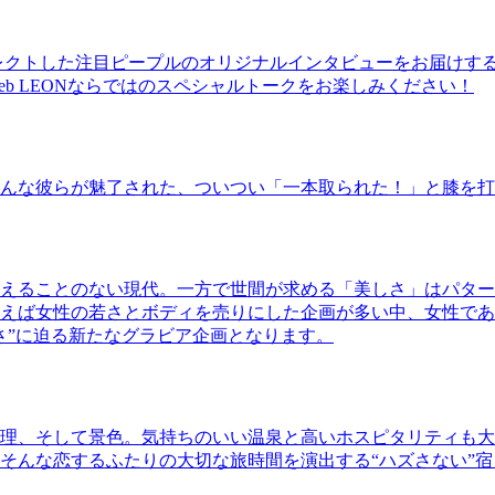
レクトした注目ピープルのオリジナルインタビューをお届けす
b LEONならではのスペシャルトークをお楽しみください！
んな彼らが魅了された、ついつい「一本取られた！」と膝を打
えることのない現代。一方で世間が求める「美しさ」はパター
ば女性の若さとボディを売りにした企画が多い中、女性であるKao
さ”に迫る新たなグラビア企画となります。
理、そして景色。気持ちのいい温泉と高いホスピタリティも大
そんな恋するふたりの大切な旅時間を演出する“ハズさない”宿