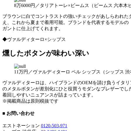
8万6000円／タリアトーレ×ビームス（ビームス 六本木
ブラウンに白でコントラストの強いチェックがあしらわれたタ
え、これから夏まで着用可能。ブランドを代表するモデルの
ガントに仕上げてくれます。
◆ヴァルディターロ×シップス
燻したボタンが味わい深い
11万円／ヴァルディターロ ペル シップス（シップス 
ヴァルディターロは、ハイブランドのOEMを請け負うイタ
のメタルボタンが差別化にひと役買うモダンなブレザーでし
着回しやすいニュアンスが詰まっています。
※掲載商品は原則税抜です
■ お問い合わせ
エストネーション
0120-503-971