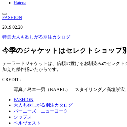
Hatena
FASHION
2019.02.20
特集
大人も欲しがる別注カタログ
今季のジャケットはセレクトショップ
テーラードジャケットは、信頼の置けるお馴染みのセレクト
加えた傑作揃いだからです。
CREDIT :
写真／島本一男（BAARL） スタイリング／髙塩崇宏
FASHION
大人も欲しがる別注カタログ
バーニーズ ニューヨーク
シップス
ベルヴェスト