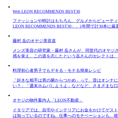
Web LEON RECOMMENDS BEST30
ファッションや時計はもちろん、グルメからビューティー
LEON RECOMMENDS BEST30」。1年間で計
藤村 岳のオヤジ美容道
メンズ美容の研究家・藤村 岳さんが、同世代のオヤジ
感を覚え、この道を志したという岳さんのセレクトは、
料理初心者男子でもデキる・モテる簡単レシピ
「好きな相手は胃の腑からつかめ」って、昔はオンナに
い？」「週末ホムパしようよ」などなど、さまざまな口
オヤジの物件案内人「LEON不動産」
イタリアでは、自宅やインテリアにお金をかけてゲスト
は知っているのですね。仕事へのモチベーションも、彼