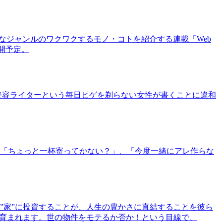
まなジャンルのワクワクするモノ・コトを紹介する連載「Web
公開予定。
美容ライターという毎日ヒゲを剃らない女性が書くことに違和
「ちょっと一杯寄ってかない？」、「今度一緒にアレ作らな
”家”に投資することが、人生の豊かさに直結することを彼ら
で育まれます。世の物件をモテるか否か！という目線で、