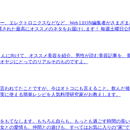
、エレクトロニクスなどなど、Web LEON編集者がさまざ
30本に厳選された最高にオススメのネタをお届けします！ 毎週土曜日
さんに向けて、オススメ美容を紹介。男性が読む美容記事を、
オヤジにとってのリアルそのものですよ。
言われてたことですが、今はオトコにも言えること。飲んだ後
実に使える簡単レシピを人気料理研究家がお教えします。
をもてなします。もちろん自らも。もっとも過ごす時間の長い
女との愛情も、仲間との遊びも、すべてはお気に入りの”家”