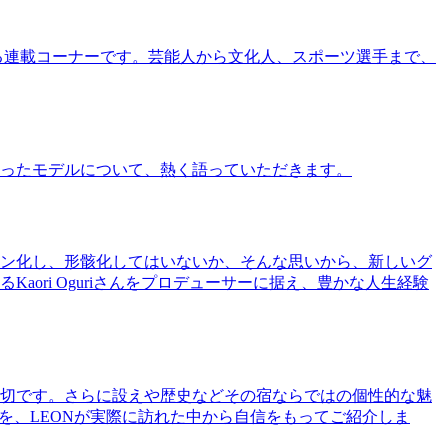
る連載コーナーです。芸能人から文化人、スポーツ選手まで、
ったモデルについて、熱く語っていただきます。
ン化し、形骸化してはいないか、そんな思いから、新しいグ
ri Oguriさんをプロデューサーに据え、豊かな人生経験
切です。さらに設えや歴史などその宿ならではの個性的な魅
を、LEONが実際に訪れた中から自信をもってご紹介しま