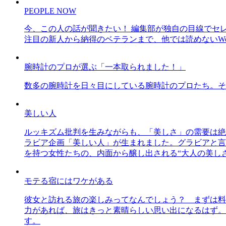
PEOPLE NOW
今、この人の話が聞きたい！ 編集部が独自の目線でセ
注目の新人から納得のベテランまで、他では読めないWe
腕時計のプロが選ぶ「一本取られました！」
数多の腕時計を日々目にしている腕時計のプロたち。そ
美しい人
ルッキズム批判を生みながらも、「美しさ」の需要は絶
ラビア企画「美しい人」が生まれました。グラビアと言え
を持つ女性たちの、内面から醸し出される“大人の美し
モテる宿にはワケがある
彼女と訪れる旅の楽しみってなんでしょう？ まずは料
力があれば、旅はきっと素晴らしい思い出になるはず。
す。