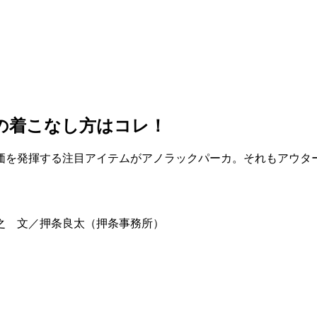
の着こなし方はコレ！
価を発揮する注目アイテムがアノラックパーカ。それもアウタ
雅之 文／押条良太（押条事務所）