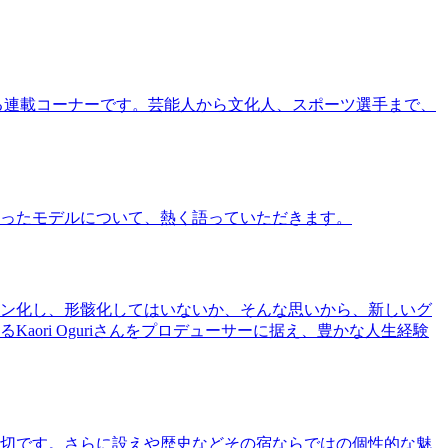
る連載コーナーです。芸能人から文化人、スポーツ選手まで、
ったモデルについて、熱く語っていただきます。
ン化し、形骸化してはいないか、そんな思いから、新しいグ
ri Oguriさんをプロデューサーに据え、豊かな人生経験
切です。さらに設えや歴史などその宿ならではの個性的な魅