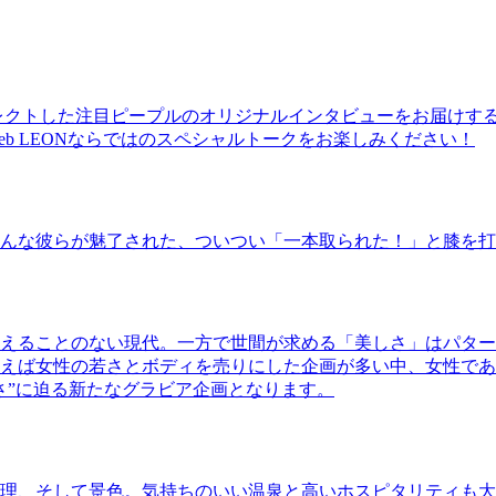
レクトした注目ピープルのオリジナルインタビューをお届けす
b LEONならではのスペシャルトークをお楽しみください！
んな彼らが魅了された、ついつい「一本取られた！」と膝を打
えることのない現代。一方で世間が求める「美しさ」はパター
ば女性の若さとボディを売りにした企画が多い中、女性であるKao
さ”に迫る新たなグラビア企画となります。
理、そして景色。気持ちのいい温泉と高いホスピタリティも大