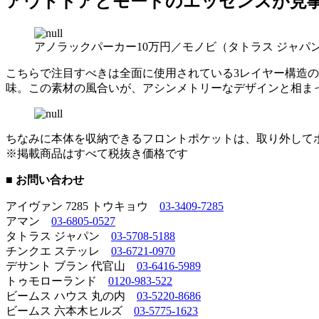
アウトドアとモードのエッセンスが見
アノラックパーカー10万円／モノビ（タトラス ジャパ
こちらで注目すべきは全面に使用されている3レイヤー構造
味。この素材の風合いが、アシンメトリーなデザインと相ま
ちなみに本体を収納できるフロントポケットは、取り外して
※掲載商品はすべて税抜き価格です
■ お問い合わせ
アイヴァン 7285 トウキョウ
03-3409-7285
アマン
03-6805-0527
タトラス ジャパン
03-5708-5188
チンクエ ステッレ
03-6721-0970
デサント ブラン 代官山
03-6416-5989
トゥモローランド
0120-983-522
ビームス ハウス 丸の内
03-5220-8686
ビームス 六本木ヒルズ
03-5775-1623