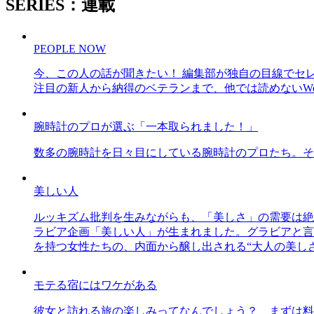
SERIES：連載
PEOPLE NOW
今、この人の話が聞きたい！ 編集部が独自の目線でセ
注目の新人から納得のベテランまで、他では読めないWe
腕時計のプロが選ぶ「一本取られました！」
数多の腕時計を日々目にしている腕時計のプロたち。そ
美しい人
ルッキズム批判を生みながらも、「美しさ」の需要は絶
ラビア企画「美しい人」が生まれました。グラビアと言え
を持つ女性たちの、内面から醸し出される“大人の美し
モテる宿にはワケがある
彼女と訪れる旅の楽しみってなんでしょう？ まずは料