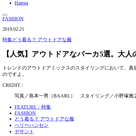
Hatena
FASHION
2019.02.21
特集
どう着る？ アウトドアな服
【人気】アウトドアなパーカ5選。大人
トレンドのアウトドアミックスのスタイリングにおいて、真
のですよ。
CREDIT :
写真／島本一男（BAARL） スタイリング／小野塚
FEATURE：特集
FASHION
どう着る？ アウトドアな服
ヘリーハンセン
デサント