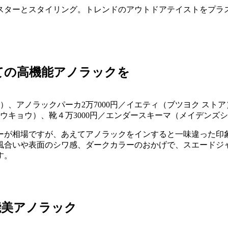
スターとスタイリング。トレンドのアウトドアテイストをプラ
ての高機能アノラックを
、アノラックパーカ2万7000円／イエティ（ブツヨク ストア
85 トウキョウ）、靴４万3000円／エンダースキーマ（メイデンズ
ーが相場ですが、あえてアノラックをインすると一味違った印
風合いや表面のシワ感、ダークカラーのおかげで、スエードジ
す。
能美アノラック