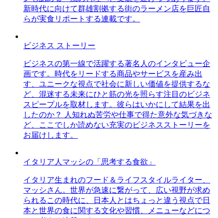
新時代に向けて群雄割拠する街のラーメン店を巨匠自
らが実食リポートする連載です。
ビジネス ストーリー
ビジネスの第一線で活躍する著名人のインタビュー企
画です。時代をリードする商品やサービスを産み出
す、ユニークな視点で社会に新しい価値を提供するな
ど、混迷する未来にひと筋の光を照らす注目のビジネ
スピープルを取材します。彼らはいかにして結果を出
したのか？ 人知れぬ苦労や仕事で得た意外な気づきな
ど、ここでしか読めない充実のビジネスストーリーを
お届けします。
イタリア人マッシの「思考する食欲」
イタリア生まれのフード＆ライフスタイルライター、
マッシさん。世界が急速に繋がって、広い視野が求め
られるこの時代に、日本人とはちょっと違う視点で日
本と世界の食に関する文化や習慣、メニューなどにつ