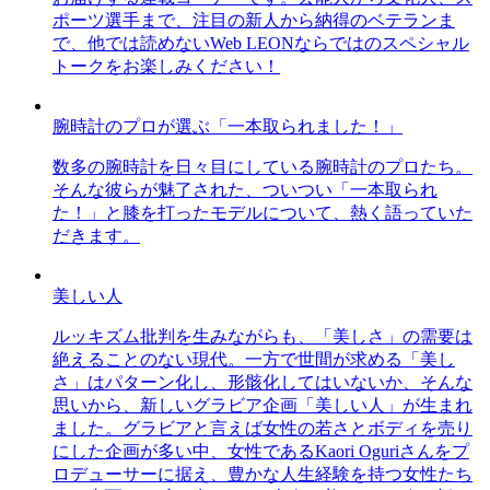
ポーツ選手まで、注目の新人から納得のベテランま
で、他では読めないWeb LEONならではのスペシャル
トークをお楽しみください！
腕時計のプロが選ぶ「一本取られました！」
数多の腕時計を日々目にしている腕時計のプロたち。
そんな彼らが魅了された、ついつい「一本取られ
た！」と膝を打ったモデルについて、熱く語っていた
だきます。
美しい人
ルッキズム批判を生みながらも、「美しさ」の需要は
絶えることのない現代。一方で世間が求める「美し
さ」はパターン化し、形骸化してはいないか、そんな
思いから、新しいグラビア企画「美しい人」が生まれ
ました。グラビアと言えば女性の若さとボディを売り
にした企画が多い中、女性であるKaori Oguriさんをプ
ロデューサーに据え、豊かな人生経験を持つ女性たち