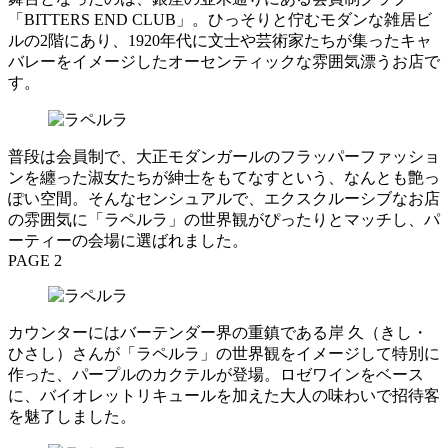
「BITTERS END CLUB」。ひっそりと佇むモダンな雑居ビ
ルの2階にあり、1920年代に文士や芸術家たちが集ったキャ
バレーをイメージしたオーセンティックな雰囲気漂うお店で
す。
普段は会員制で、大正モダンガールのフラッパーファッショ
ンを纏った淑女たちが紳士をもてなすという、なんとも艶っ
ぽい空間。そんなセンシュアルで、エクスクルーシブなお店
の雰囲気に「ラペルラ」の世界観がぴったりとマッチし、パ
ーティーの会場に選ばれました。
PAGE 2
カウンターにはバーテンダー界の重鎮である岸 久（きし・
ひさし）さんが「ラペルラ」の世界観をイメージして特別に
作った、パープルのカクテルが登場。ロゼワインをベース
に、バイオレットリキュールを加えた大人の味わいで招待客
を魅了しました。