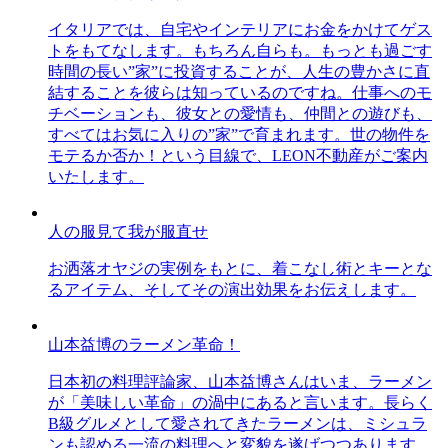
イタリアでは、自宅やインテリアにお金をかけてゲス
トをもてなします。もちろん自らも。もっとも過ごす
時間の長い”家”に投資することが、人生の豊かさに直
結することを彼らは知っているのですね。仕事へのモ
チベーションも、彼女との愛情も、仲間との遊びも、
すべてはお気に入りの”家”で育まれます。世の物件を
モテるか否か！という目線で、LEON不動産がご案内
いたします。
人の服見て我が服直せ
お洒落オヤジの実例をもとに、着こなし術とキーとな
るアイテム、そしてその演出効果をお伝えします。
山本益博のラーメン革命！
日本初の料理評論家、山本益博さんはいま、ラーメン
が「美味しい革命」の渦中にあると言います。長らく
B級グルメとして愛されてきたラーメンは、ミシュラ
ンも認める一流の料理へと変貌を遂げつつあります。