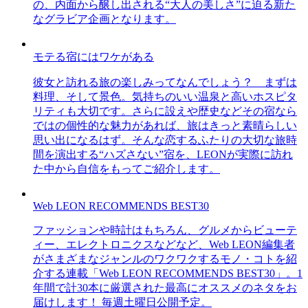
の、内面から醸し出される“大人の美しさ”に迫る新た
なグラビア企画となります。
モテる宿にはワケがある
彼女と訪れる旅の楽しみってなんでしょう？ まずは
料理、そして景色。気持ちのいい温泉と高いホスピタ
リティも大切です。さらに設えや歴史などその宿なら
ではの個性的な魅力があれば、旅はきっと素晴らしい
思い出になるはず。そんな恋するふたりの大切な旅時
間を演出する“ハズさない”宿を、LEONが実際に訪れ
た中から自信をもってご紹介します。
Web LEON RECOMMENDS BEST30
ファッションや時計はもちろん、グルメからビューテ
ィー、エレクトロニクスなどなど、Web LEON編集者
がさまざまなジャンルのワクワクするモノ・コトを紹
介する連載「Web LEON RECOMMENDS BEST30」。1
年間で計30本に厳選された最高にオススメのネタをお
届けします！ 毎週土曜日公開予定。