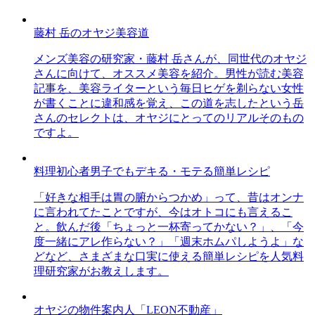
藤村 岳のオヤジ美容道
メンズ美容の研究家・藤村 岳さんが、同世代のオヤジ
さんに向けて、オススメ美容を紹介。男性が読む美容
記事を、美容ライターという毎日ヒゲを剃らない女性
が書くことに違和感を覚え、この道を志したという岳
さんのセレクトは、オヤジにとってのリアルそのもの
ですよ。
料理初心者男子でもデキる・モテる簡単レシピ
「好きな相手は胃の腑からつかめ」って、昔はオンナ
に言われてたことですが、今はオトコにも言えるこ
と。飲んだ後「ちょっと一杯寄ってかない？」、「今
度一緒にアレ作らない？」「週末ホムパしようよ」な
どなど、さまざまな口実に使える簡単レシピを人気料
理研究家がお教えします。
オヤジの物件案内人「LEON不動産」