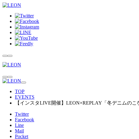
TOP
EVENTS
【インスタLIVE開催】LEON×REPLAY「冬デニム
Twitter
Facebook
Line
Mail
Pocket