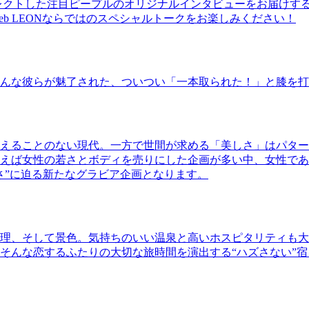
レクトした注目ピープルのオリジナルインタビューをお届けす
b LEONならではのスペシャルトークをお楽しみください！
んな彼らが魅了された、ついつい「一本取られた！」と膝を打
えることのない現代。一方で世間が求める「美しさ」はパター
ば女性の若さとボディを売りにした企画が多い中、女性であるKao
さ”に迫る新たなグラビア企画となります。
理、そして景色。気持ちのいい温泉と高いホスピタリティも大
そんな恋するふたりの大切な旅時間を演出する“ハズさない”宿