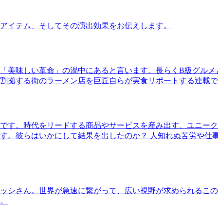
アイテム、そしてその演出効果をお伝えします。
「美味しい革命」の渦中にあると言います。長らくB級グルメ
割拠する街のラーメン店を巨匠自らが実食リポートする連載で
です。時代をリードする商品やサービスを産み出す、ユニーク
す。彼らはいかにして結果を出したのか？ 人知れぬ苦労や仕
ッシさん。世界が急速に繋がって、広い視野が求められるこの
。