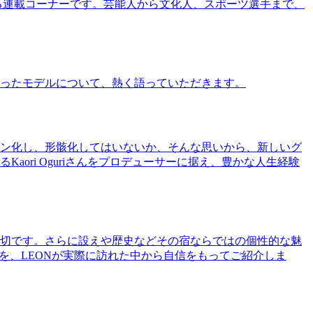
る連載コーナーです。芸能人から文化人、スポーツ選手まで、
ったモデルについて、熱く語っていただきます。
ン化し、形骸化してはいないか、そんな思いから、新しいグ
ri Oguriさんをプロデューサーに据え、豊かな人生経験
切です。さらに設えや歴史などその宿ならではの個性的な魅
を、LEONが実際に訪れた中から自信をもってご紹介しま