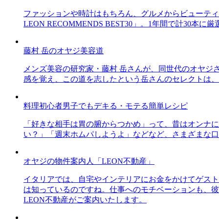
ファッションや時計はもちろん、グルメからビューティー
LEON RECOMMENDS BEST30」。1年間で計
藤村 岳のオヤジ美容道
メンズ美容の研究家・藤村 岳さんが、同世代のオヤジ
感を覚え、この道を志したという岳さんのセレクトは、
料理初心者男子でもデキる・モテる簡単レシピ
「好きな相手は胃の腑からつかめ」って、昔はオンナに
い？」「週末ホムパしようよ」などなど、さまざまな口
オヤジの物件案内人「LEON不動産」
イタリアでは、自宅やインテリアにお金をかけてゲスト
は知っているのですね。仕事へのモチベーションも、彼
LEON不動産がご案内いたします。