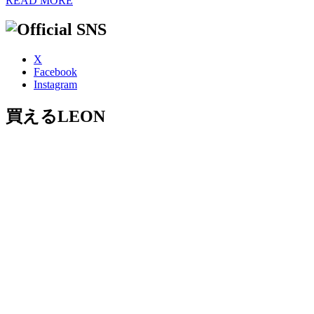
READ MORE
X
Facebook
Instagram
買えるLEON