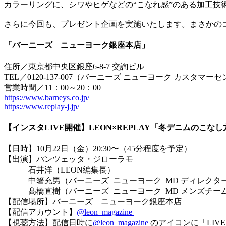
カラーリングに、シワやヒゲなどの“こなれ感”のある加工技
さらに今回も、プレゼント企画を実施いたします。まさかのコ
「バーニーズ ニューヨーク銀座本店」
住所／東京都中央区銀座6-8-7 交詢ビル
TEL／0120-137-007（バーニーズ ニューヨーク カスタマー
営業時間／11：00～20：00
https://www.barneys.co.jp/
https://www.replay-j.jp/
【インスタLIVE開催】LEON×REPLAY「冬デニムのこな
【日時】10月22日（金）20:30〜（45分程度を予定）
【出演】パンツェッタ・ジローラモ
石井洋（LEON編集長）
中箸充男（バーニーズ ニューヨーク MD ディレクタ
髙橋直樹（バーニーズ ニューヨーク MD メンズチーム
【配信場所】バーニーズ ニューヨーク銀座本店
【配信アカウント】
@leon_magazine
【視聴方法】配信日時に
@leon_magazine
のアイコンに「LIV