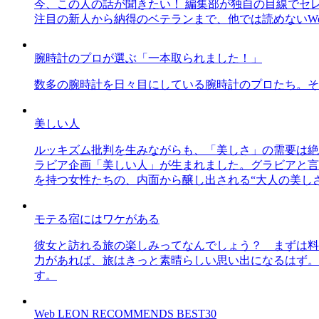
今、この人の話が聞きたい！ 編集部が独自の目線でセ
注目の新人から納得のベテランまで、他では読めないWe
腕時計のプロが選ぶ「一本取られました！」
数多の腕時計を日々目にしている腕時計のプロたち。そ
美しい人
ルッキズム批判を生みながらも、「美しさ」の需要は絶
ラビア企画「美しい人」が生まれました。グラビアと言え
を持つ女性たちの、内面から醸し出される“大人の美し
モテる宿にはワケがある
彼女と訪れる旅の楽しみってなんでしょう？ まずは料
力があれば、旅はきっと素晴らしい思い出になるはず。
す。
Web LEON RECOMMENDS BEST30