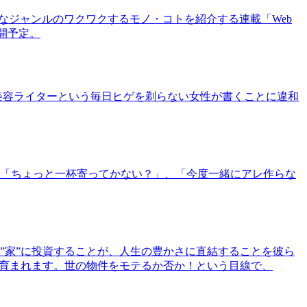
まなジャンルのワクワクするモノ・コトを紹介する連載「Web
公開予定。
美容ライターという毎日ヒゲを剃らない女性が書くことに違和
「ちょっと一杯寄ってかない？」、「今度一緒にアレ作らな
”家”に投資することが、人生の豊かさに直結することを彼ら
で育まれます。世の物件をモテるか否か！という目線で、