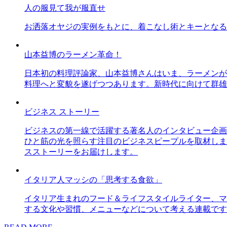
人の服見て我が服直せ
お洒落オヤジの実例をもとに、着こなし術とキーとなる
山本益博のラーメン革命！
日本初の料理評論家、山本益博さんはいま、ラーメンが
料理へと変貌を遂げつつあります。新時代に向けて群雄
ビジネス ストーリー
ビジネスの第一線で活躍する著名人のインタビュー企画
ひと筋の光を照らす注目のビジネスピープルを取材しま
スストーリーをお届けします。
イタリア人マッシの「思考する食欲」
イタリア生まれのフード＆ライフスタイルライター、マ
する文化や習慣、メニューなどについて考える連載です