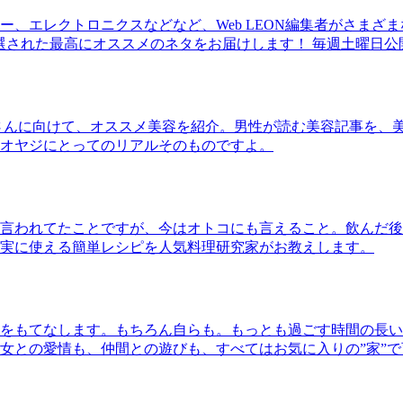
、エレクトロニクスなどなど、Web LEON編集者がさまざ
30本に厳選された最高にオススメのネタをお届けします！ 毎週土曜日
さんに向けて、オススメ美容を紹介。男性が読む美容記事を、
オヤジにとってのリアルそのものですよ。
言われてたことですが、今はオトコにも言えること。飲んだ後
実に使える簡単レシピを人気料理研究家がお教えします。
をもてなします。もちろん自らも。もっとも過ごす時間の長い
女との愛情も、仲間との遊びも、すべてはお気に入りの”家”