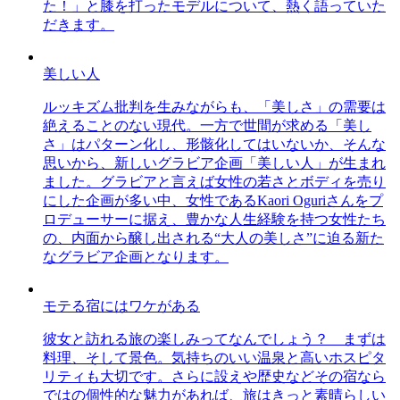
た！」と膝を打ったモデルについて、熱く語っていた
だきます。
美しい人
ルッキズム批判を生みながらも、「美しさ」の需要は
絶えることのない現代。一方で世間が求める「美し
さ」はパターン化し、形骸化してはいないか、そんな
思いから、新しいグラビア企画「美しい人」が生まれ
ました。グラビアと言えば女性の若さとボディを売り
にした企画が多い中、女性であるKaori Oguriさんをプ
ロデューサーに据え、豊かな人生経験を持つ女性たち
の、内面から醸し出される“大人の美しさ”に迫る新た
なグラビア企画となります。
モテる宿にはワケがある
彼女と訪れる旅の楽しみってなんでしょう？ まずは
料理、そして景色。気持ちのいい温泉と高いホスピタ
リティも大切です。さらに設えや歴史などその宿なら
ではの個性的な魅力があれば、旅はきっと素晴らしい