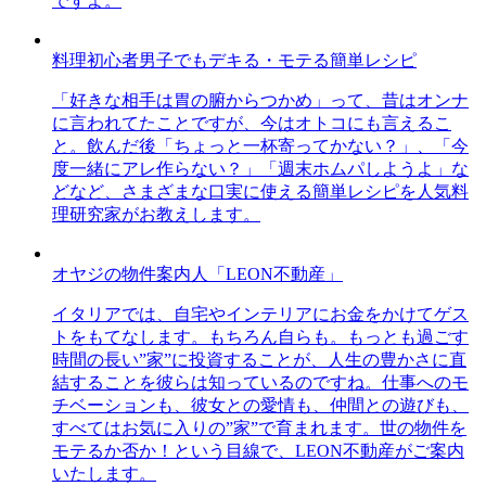
ですよ。
料理初心者男子でもデキる・モテる簡単レシピ
「好きな相手は胃の腑からつかめ」って、昔はオンナ
に言われてたことですが、今はオトコにも言えるこ
と。飲んだ後「ちょっと一杯寄ってかない？」、「今
度一緒にアレ作らない？」「週末ホムパしようよ」な
どなど、さまざまな口実に使える簡単レシピを人気料
理研究家がお教えします。
オヤジの物件案内人「LEON不動産」
イタリアでは、自宅やインテリアにお金をかけてゲス
トをもてなします。もちろん自らも。もっとも過ごす
時間の長い”家”に投資することが、人生の豊かさに直
結することを彼らは知っているのですね。仕事へのモ
チベーションも、彼女との愛情も、仲間との遊びも、
すべてはお気に入りの”家”で育まれます。世の物件を
モテるか否か！という目線で、LEON不動産がご案内
いたします。