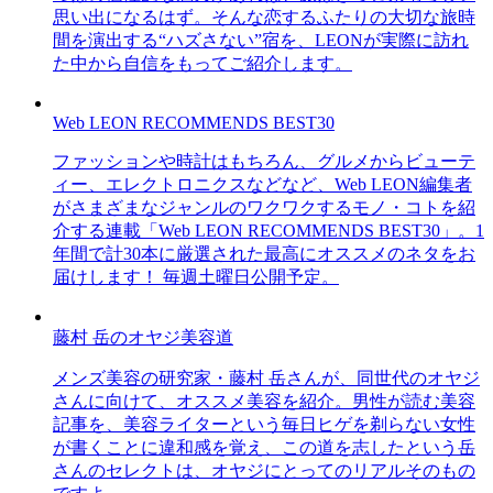
思い出になるはず。そんな恋するふたりの大切な旅時
間を演出する“ハズさない”宿を、LEONが実際に訪れ
た中から自信をもってご紹介します。
Web LEON RECOMMENDS BEST30
ファッションや時計はもちろん、グルメからビューテ
ィー、エレクトロニクスなどなど、Web LEON編集者
がさまざまなジャンルのワクワクするモノ・コトを紹
介する連載「Web LEON RECOMMENDS BEST30」。1
年間で計30本に厳選された最高にオススメのネタをお
届けします！ 毎週土曜日公開予定。
藤村 岳のオヤジ美容道
メンズ美容の研究家・藤村 岳さんが、同世代のオヤジ
さんに向けて、オススメ美容を紹介。男性が読む美容
記事を、美容ライターという毎日ヒゲを剃らない女性
が書くことに違和感を覚え、この道を志したという岳
さんのセレクトは、オヤジにとってのリアルそのもの