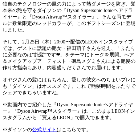
独自のテクノロジーの風の力によって熱ダメージを防ぎ、髪
本来の艶を守るダイソンの『Dyson Supersonic Ionicヘアドラ
イヤー』と『Dyson Airwrap™スタイラー』。そんな両モデ
ルに数量限定のレッドカラーが、このギフトシーズンに登場
しました。
そして、2月25日（木）20:00〜配信のLEONインスタライブ
では、ゲストに話題の艶女・福田萌子さんを迎え、「ふたり
に必要なのは“艶髪”です❤︎」をテーマにトークを展開。ヘア
＆メイクアップアーティスト・磯島メグミさんによる艶髪の
作り方指南もあり、内容盛りだくさんでお届けします。
オヤジさんの髪にはもちろん、愛しの彼女へのちょいプレに
も「ダイソン」はオススメです。これで艶髪時間をふたりで
シェアできちゃいますね。
※動画内でご紹介した『Dyson Supersonic Ionicヘアドライヤ
ー』『Dyson Airwrap™スタイラー』は、このままLEONイン
スタグラムから「買えるLEON」で購入できます。
※ダイソンの
公式サイト
はこちらです。