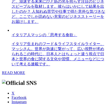
ど、混迷する未来にひと筋の光を照らす注目のビジネ
スピープルを取材します。彼らはいかにして結果を出
したのか？ 人知れぬ苦労や仕事で得た意外な気づきな
ど、ここでしか読めない充実のビジネスストーリーを
お届けします。
イタリア人マッシの「思考する食欲」
イタリア生まれのフード＆ライフスタイルライター、
マッシさん。世界が急速に繋がって、広い視野が求め
られるこの時代に、日本人とはちょっと違う視点で日
本と世界の食に関する文化や習慣、メニューなどにつ
いて考える連載です。
READ MORE
X
Facebook
Instagram