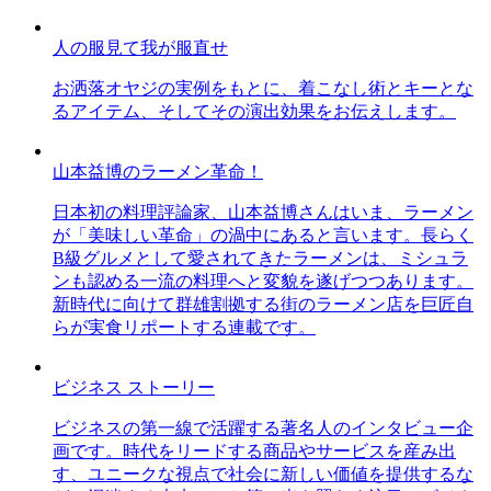
人の服見て我が服直せ
お洒落オヤジの実例をもとに、着こなし術とキーとな
るアイテム、そしてその演出効果をお伝えします。
山本益博のラーメン革命！
日本初の料理評論家、山本益博さんはいま、ラーメン
が「美味しい革命」の渦中にあると言います。長らく
B級グルメとして愛されてきたラーメンは、ミシュラ
ンも認める一流の料理へと変貌を遂げつつあります。
新時代に向けて群雄割拠する街のラーメン店を巨匠自
らが実食リポートする連載です。
ビジネス ストーリー
ビジネスの第一線で活躍する著名人のインタビュー企
画です。時代をリードする商品やサービスを産み出
す、ユニークな視点で社会に新しい価値を提供するな