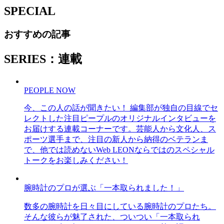
SPECIAL
おすすめの記事
SERIES：連載
PEOPLE NOW
今、この人の話が聞きたい！ 編集部が独自の目線でセ
レクトした注目ピープルのオリジナルインタビューを
お届けする連載コーナーです。芸能人から文化人、ス
ポーツ選手まで、注目の新人から納得のベテランま
で、他では読めないWeb LEONならではのスペシャル
トークをお楽しみください！
腕時計のプロが選ぶ「一本取られました！」
数多の腕時計を日々目にしている腕時計のプロたち。
そんな彼らが魅了された、ついつい「一本取られ