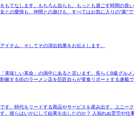
をもてなします。もちろん自らも。もっとも過ごす時間の長い
女との愛情も、仲間との遊びも、すべてはお気に入りの”家”
アイテム、そしてその演出効果をお伝えします。
「美味しい革命」の渦中にあると言います。長らくB級グルメ
割拠する街のラーメン店を巨匠自らが実食リポートする連載で
です。時代をリードする商品やサービスを産み出す、ユニーク
す。彼らはいかにして結果を出したのか？ 人知れぬ苦労や仕