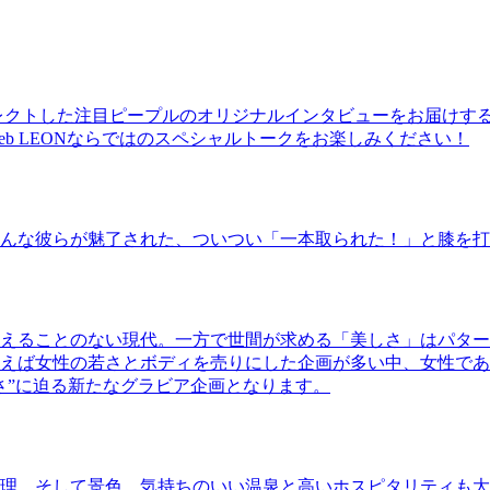
レクトした注目ピープルのオリジナルインタビューをお届けす
b LEONならではのスペシャルトークをお楽しみください！
んな彼らが魅了された、ついつい「一本取られた！」と膝を打
えることのない現代。一方で世間が求める「美しさ」はパター
ば女性の若さとボディを売りにした企画が多い中、女性であるKao
さ”に迫る新たなグラビア企画となります。
理、そして景色。気持ちのいい温泉と高いホスピタリティも大