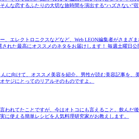
そんな恋するふたりの大切な旅時間を演出する“ハズさない”宿
、エレクトロニクスなどなど、Web LEON編集者がさまざ
30本に厳選された最高にオススメのネタをお届けします！ 毎週土曜日
さんに向けて、オススメ美容を紹介。男性が読む美容記事を、
オヤジにとってのリアルそのものですよ。
言われてたことですが、今はオトコにも言えること。飲んだ後
実に使える簡単レシピを人気料理研究家がお教えします。