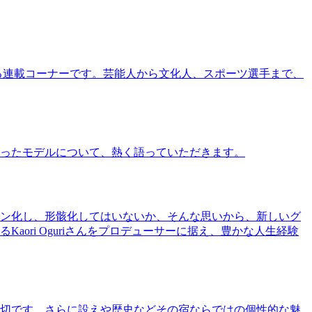
る連載コーナーです。芸能人から文化人、スポーツ選手まで、
ったモデルについて、熱く語っていただきます。
ン化し、形骸化してはいないか、そんな思いから、新しいグ
ri Oguriさんをプロデューサーに据え、豊かな人生経験
切です。さらに設えや歴史などその宿ならではの個性的な魅