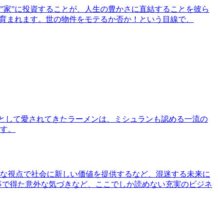
”家”に投資することが、人生の豊かさに直結することを彼ら
で育まれます。世の物件をモテるか否か！という目線で、
として愛されてきたラーメンは、ミシュランも認める一流の
す。
な視点で社会に新しい価値を提供するなど、混迷する未来に
事で得た意外な気づきなど、ここでしか読めない充実のビジネ