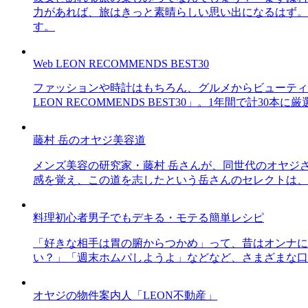
力があれば、旅はきっと素晴らしい思い出になるはず。
す。
Web LEON RECOMMENDS BEST30
ファッションや時計はもちろん、グルメからビューティー
LEON RECOMMENDS BEST30」。1年間で計
藤村 岳のオヤジ美容道
メンズ美容の研究家・藤村 岳さんが、同世代のオヤジ
感を覚え、この道を志したという岳さんのセレクトは、
料理初心者男子でもデキる・モテる簡単レシピ
「好きな相手は胃の腑からつかめ」って、昔はオンナに
い？」「週末ホムパしようよ」などなど、さまざまな口
オヤジの物件案内人「LEON不動産」