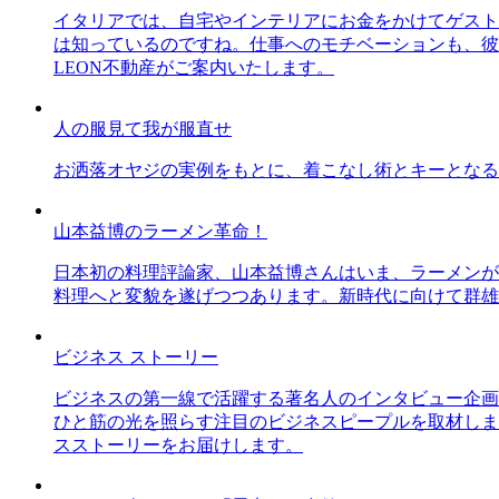
イタリアでは、自宅やインテリアにお金をかけてゲスト
は知っているのですね。仕事へのモチベーションも、彼
LEON不動産がご案内いたします。
人の服見て我が服直せ
お洒落オヤジの実例をもとに、着こなし術とキーとなる
山本益博のラーメン革命！
日本初の料理評論家、山本益博さんはいま、ラーメンが
料理へと変貌を遂げつつあります。新時代に向けて群雄
ビジネス ストーリー
ビジネスの第一線で活躍する著名人のインタビュー企画
ひと筋の光を照らす注目のビジネスピープルを取材しま
スストーリーをお届けします。