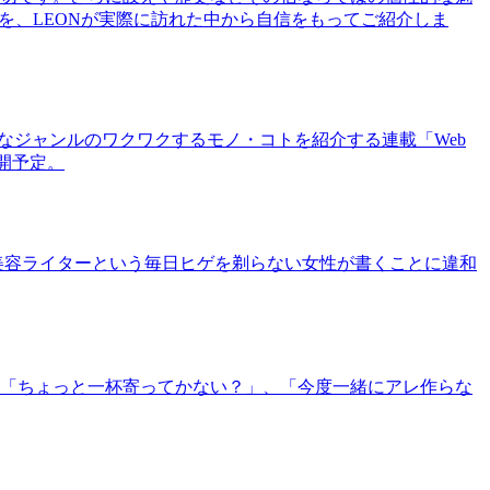
を、LEONが実際に訪れた中から自信をもってご紹介しま
まなジャンルのワクワクするモノ・コトを紹介する連載「Web
公開予定。
美容ライターという毎日ヒゲを剃らない女性が書くことに違和
「ちょっと一杯寄ってかない？」、「今度一緒にアレ作らな