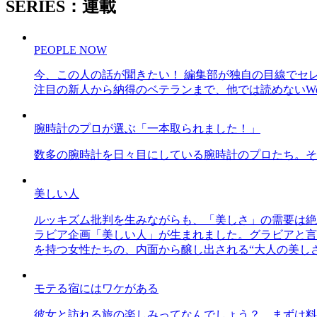
SERIES：連載
PEOPLE NOW
今、この人の話が聞きたい！ 編集部が独自の目線でセ
注目の新人から納得のベテランまで、他では読めないWe
腕時計のプロが選ぶ「一本取られました！」
数多の腕時計を日々目にしている腕時計のプロたち。そ
美しい人
ルッキズム批判を生みながらも、「美しさ」の需要は絶
ラビア企画「美しい人」が生まれました。グラビアと言え
を持つ女性たちの、内面から醸し出される“大人の美し
モテる宿にはワケがある
彼女と訪れる旅の楽しみってなんでしょう？ まずは料