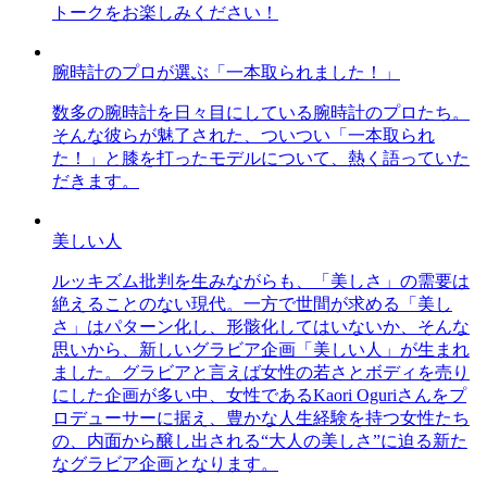
トークをお楽しみください！
腕時計のプロが選ぶ「一本取られました！」
数多の腕時計を日々目にしている腕時計のプロたち。
そんな彼らが魅了された、ついつい「一本取られ
た！」と膝を打ったモデルについて、熱く語っていた
だきます。
美しい人
ルッキズム批判を生みながらも、「美しさ」の需要は
絶えることのない現代。一方で世間が求める「美し
さ」はパターン化し、形骸化してはいないか、そんな
思いから、新しいグラビア企画「美しい人」が生まれ
ました。グラビアと言えば女性の若さとボディを売り
にした企画が多い中、女性であるKaori Oguriさんをプ
ロデューサーに据え、豊かな人生経験を持つ女性たち
の、内面から醸し出される“大人の美しさ”に迫る新た
なグラビア企画となります。