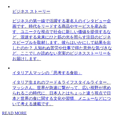
ビジネス ストーリー
ビジネスの第一線で活躍する著名人のインタビュー企
画です。時代をリードする商品やサービスを産み出
す、ユニークな視点で社会に新しい価値を提供するな
ど、混迷する未来にひと筋の光を照らす注目のビジネ
スピープルを取材します。彼らはいかにして結果を出
したのか？ 人知れぬ苦労や仕事で得た意外な気づきな
ど、ここでしか読めない充実のビジネスストーリーを
お届けします。
イタリア人マッシの「思考する食欲」
イタリア生まれのフード＆ライフスタイルライター、
マッシさん。世界が急速に繋がって、広い視野が求め
られるこの時代に、日本人とはちょっと違う視点で日
本と世界の食に関する文化や習慣、メニューなどにつ
いて考える連載です。
READ MORE