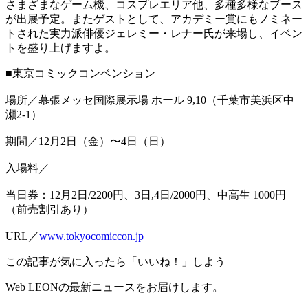
さまざまなゲーム機、コスプレエリア他、多種多様なブース
が出展予定。またゲストとして、アカデミー賞にもノミネー
トされた実力派俳優ジェレミー・レナー氏が来場し、イベン
トを盛り上げますよ。
■東京コミックコンベンション
場所／幕張メッセ国際展示場 ホール 9,10（千葉市美浜区中
瀬2-1）
期間／12月2日（金）〜4日（日）
入場料／
当日券：12月2日/2200円、3日,4日/2000円、中高生 1000円
（前売割引あり）
URL／
www.tokyocomiccon.jp
この記事が気に入ったら「いいね！」しよう
Web LEONの最新ニュースをお届けします。