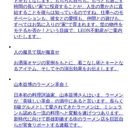
トをもてなします。もちろん自らも。もっとも過ごす
時間の長い”家”に投資することが、人生の豊かさに直
結することを彼らは知っているのですね。仕事へのモ
チベーションも、彼女との愛情も、仲間との遊びも、
すべてはお気に入りの”家”で育まれます。世の物件を
モテるか否か！という目線で、LEON不動産がご案内
いたします。
人の服見て我が服直せ
お洒落オヤジの実例をもとに、着こなし術とキーとな
るアイテム、そしてその演出効果をお伝えします。
山本益博のラーメン革命！
日本初の料理評論家、山本益博さんはいま、ラーメン
が「美味しい革命」の渦中にあると言います。長らく
B級グルメとして愛されてきたラーメンは、ミシュラ
ンも認める一流の料理へと変貌を遂げつつあります。
新時代に向けて群雄割拠する街のラーメン店を巨匠自
らが実食リポートする連載です。