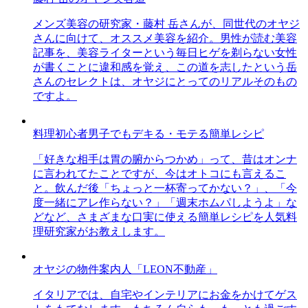
メンズ美容の研究家・藤村 岳さんが、同世代のオヤジ
さんに向けて、オススメ美容を紹介。男性が読む美容
記事を、美容ライターという毎日ヒゲを剃らない女性
が書くことに違和感を覚え、この道を志したという岳
さんのセレクトは、オヤジにとってのリアルそのもの
ですよ。
料理初心者男子でもデキる・モテる簡単レシピ
「好きな相手は胃の腑からつかめ」って、昔はオンナ
に言われてたことですが、今はオトコにも言えるこ
と。飲んだ後「ちょっと一杯寄ってかない？」、「今
度一緒にアレ作らない？」「週末ホムパしようよ」な
どなど、さまざまな口実に使える簡単レシピを人気料
理研究家がお教えします。
オヤジの物件案内人「LEON不動産」
イタリアでは、自宅やインテリアにお金をかけてゲス