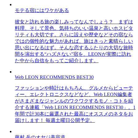
モテる宿にはワケがある
彼女と訪れる旅の楽しみってなんでしょう？ まずは
料理、そして景色。気持ちのいい温泉と高いホスピタ
リティも大切です。さらに設えや歴史などその宿なら
ではの個性的な魅力があれば、旅はきっと素晴らしい
思い出になるはず。そんな恋するふたりの大切な旅時
間を演出する“ハズさない”宿を、LEONが実際に訪れ
た中から自信をもってご紹介します。
Web LEON RECOMMENDS BEST30
ファッションや時計はもちろん、グルメからビューテ
ィー、エレクトロニクスなどなど、Web LEON編集者
がさまざまなジャンルのワクワクするモノ・コトを紹
介する連載「Web LEON RECOMMENDS BEST30」。1
年間で計30本に厳選された最高にオススメのネタをお
届けします！ 毎週土曜日公開予定。
藤村 岳のオヤジ美容道