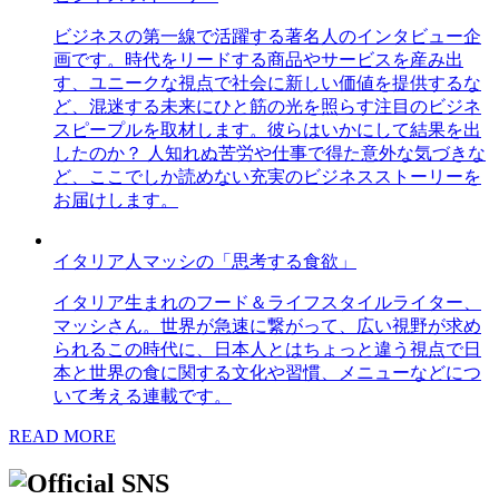
ビジネスの第一線で活躍する著名人のインタビュー企
画です。時代をリードする商品やサービスを産み出
す、ユニークな視点で社会に新しい価値を提供するな
ど、混迷する未来にひと筋の光を照らす注目のビジネ
スピープルを取材します。彼らはいかにして結果を出
したのか？ 人知れぬ苦労や仕事で得た意外な気づきな
ど、ここでしか読めない充実のビジネスストーリーを
お届けします。
イタリア人マッシの「思考する食欲」
イタリア生まれのフード＆ライフスタイルライター、
マッシさん。世界が急速に繋がって、広い視野が求め
られるこの時代に、日本人とはちょっと違う視点で日
本と世界の食に関する文化や習慣、メニューなどにつ
いて考える連載です。
READ MORE