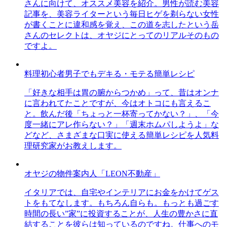
さんに向けて、オススメ美容を紹介。男性が読む美容
記事を、美容ライターという毎日ヒゲを剃らない女性
が書くことに違和感を覚え、この道を志したという岳
さんのセレクトは、オヤジにとってのリアルそのもの
ですよ。
料理初心者男子でもデキる・モテる簡単レシピ
「好きな相手は胃の腑からつかめ」って、昔はオンナ
に言われてたことですが、今はオトコにも言えるこ
と。飲んだ後「ちょっと一杯寄ってかない？」、「今
度一緒にアレ作らない？」「週末ホムパしようよ」な
どなど、さまざまな口実に使える簡単レシピを人気料
理研究家がお教えします。
オヤジの物件案内人「LEON不動産」
イタリアでは、自宅やインテリアにお金をかけてゲス
トをもてなします。もちろん自らも。もっとも過ごす
時間の長い”家”に投資することが、人生の豊かさに直
結することを彼らは知っているのですね。仕事へのモ