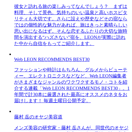
彼女と訪れる旅の楽しみってなんでしょう？ まずは
料理、そして景色。気持ちのいい温泉と高いホスピタ
リティも大切です。さらに設えや歴史などその宿なら
ではの個性的な魅力があれば、旅はきっと素晴らしい
思い出になるはず。そんな恋するふたりの大切な旅時
間を演出する“ハズさない”宿を、LEONが実際に訪れ
た中から自信をもってご紹介します。
Web LEON RECOMMENDS BEST30
ファッションや時計はもちろん、グルメからビューテ
ィー、エレクトロニクスなどなど、Web LEON編集者
がさまざまなジャンルのワクワクするモノ・コトを紹
介する連載「Web LEON RECOMMENDS BEST30」。1
年間で計30本に厳選された最高にオススメのネタをお
届けします！ 毎週土曜日公開予定。
藤村 岳のオヤジ美容道
メンズ美容の研究家・藤村 岳さんが、同世代のオヤジ