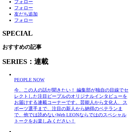
フォロー
フォロー
友だち追加
フォロー
SPECIAL
おすすめの記事
SERIES：連載
PEOPLE NOW
今、この人の話が聞きたい！ 編集部が独自の目線でセ
レクトした注目ピープルのオリジナルインタビューを
お届けする連載コーナーです。芸能人から文化人、ス
ポーツ選手まで、注目の新人から納得のベテランま
で、他では読めないWeb LEONならではのスペシャル
トークをお楽しみください！