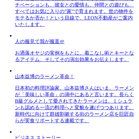
チベーションも、彼女との愛情も、仲間との遊びも、
すべてはお気に入りの”家”で育まれます。世の物件を
モテるか否か！という目線で、LEON不動産がご案内
いたします。
人の服見て我が服直せ
お洒落オヤジの実例をもとに、着こなし術とキーとな
るアイテム、そしてその演出効果をお伝えします。
山本益博のラーメン革命！
日本初の料理評論家、山本益博さんはいま、ラーメン
が「美味しい革命」の渦中にあると言います。長らく
B級グルメとして愛されてきたラーメンは、ミシュラ
ンも認める一流の料理へと変貌を遂げつつあります。
新時代に向けて群雄割拠する街のラーメン店を巨匠自
らが実食リポートする連載です。
ビジネス ストーリー