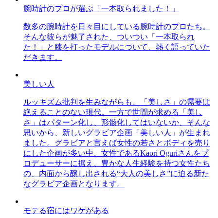
腕時計のプロが選ぶ「一本取られました！」
数多の腕時計を日々目にしている腕時計のプロたち。
そんな彼らが魅了された、ついつい「一本取られ
た！」と膝を打ったモデルについて、熱く語っていた
だきます。
美しい人
ルッキズム批判を生みながらも、「美しさ」の需要は
絶えることのない現代。一方で世間が求める「美し
さ」はパターン化し、形骸化してはいないか、そんな
思いから、新しいグラビア企画「美しい人」が生まれ
ました。グラビアと言えば女性の若さとボディを売り
にした企画が多い中、女性であるKaori Oguriさんをプ
ロデューサーに据え、豊かな人生経験を持つ女性たち
の、内面から醸し出される“大人の美しさ”に迫る新た
なグラビア企画となります。
モテる宿にはワケがある