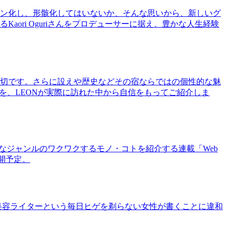
ン化し、形骸化してはいないか、そんな思いから、新しいグ
ri Oguriさんをプロデューサーに据え、豊かな人生経験
切です。さらに設えや歴史などその宿ならではの個性的な魅
を、LEONが実際に訪れた中から自信をもってご紹介しま
まなジャンルのワクワクするモノ・コトを紹介する連載「Web
公開予定。
美容ライターという毎日ヒゲを剃らない女性が書くことに違和