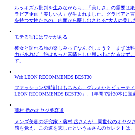
ルッキズム批判を生みながらも、「美しさ」の需要は絶
ラビア企画「美しい人」が生まれました。グラビアと言え
を持つ女性たちの、内面から醸し出される“大人の美し
モテる宿にはワケがある
彼女と訪れる旅の楽しみってなんでしょう？ まずは料
力があれば、旅はきっと素晴らしい思い出になるはず。
す。
Web LEON RECOMMENDS BEST30
ファッションや時計はもちろん、グルメからビューティー
LEON RECOMMENDS BEST30」。1年間で計
藤村 岳のオヤジ美容道
メンズ美容の研究家・藤村 岳さんが、同世代のオヤジ
感を覚え、この道を志したという岳さんのセレクトは、