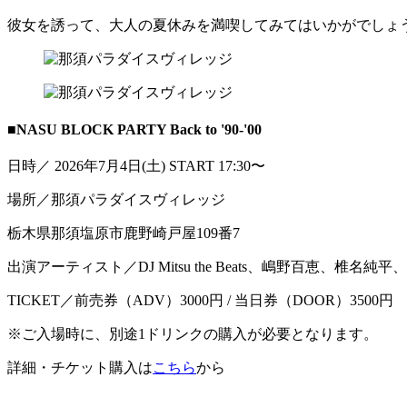
彼女を誘って、大人の夏休みを満喫してみてはいかがでしょ
■NASU BLOCK PARTY Back to '90-'00
日時／ 2026年7月4日(土) START 17:30〜
場所／那須パラダイスヴィレッジ
栃木県那須塩原市鹿野崎戸屋109番7
出演アーティスト／DJ Mitsu the Beats、嶋野百恵、椎名純平
TICKET／前売券（ADV）3000円 / 当日券（DOOR）3500円
※ご入場時に、別途1ドリンクの購入が必要となります。
詳細・チケット購入は
こちら
から