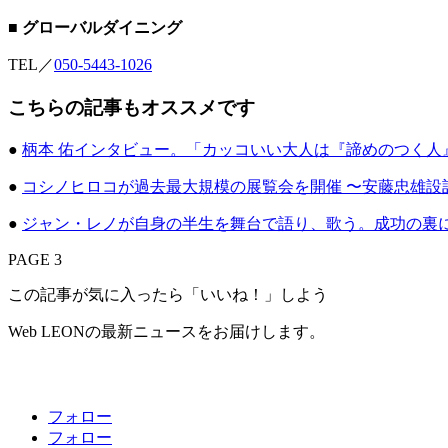
■ グローバルダイニング
TEL／
050-5443-1026
こちらの記事もオススメです
●
柄本 佑インタビュー。「カッコいい大人は『諦めのつく
●
コシノヒロコが過去最大規模の展覧会を開催 〜安藤忠雄設
●
ジャン・レノが自身の半生を舞台で語り、歌う。成功の裏
PAGE 3
この記事が気に入ったら「いいね！」しよう
Web LEONの最新ニュースをお届けします。
フォロー
フォロー