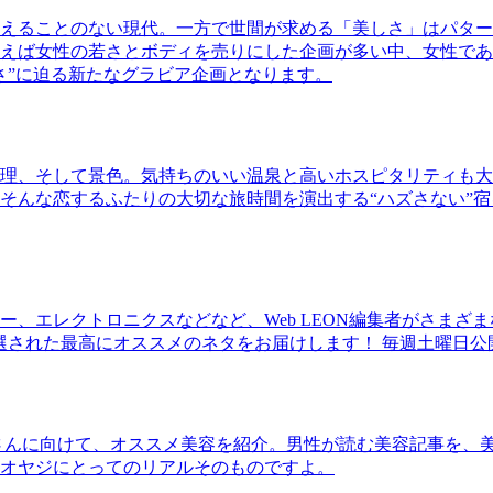
えることのない現代。一方で世間が求める「美しさ」はパター
ば女性の若さとボディを売りにした企画が多い中、女性であるKao
さ”に迫る新たなグラビア企画となります。
理、そして景色。気持ちのいい温泉と高いホスピタリティも大
そんな恋するふたりの大切な旅時間を演出する“ハズさない”宿
、エレクトロニクスなどなど、Web LEON編集者がさまざ
30本に厳選された最高にオススメのネタをお届けします！ 毎週土曜日
さんに向けて、オススメ美容を紹介。男性が読む美容記事を、
オヤジにとってのリアルそのものですよ。