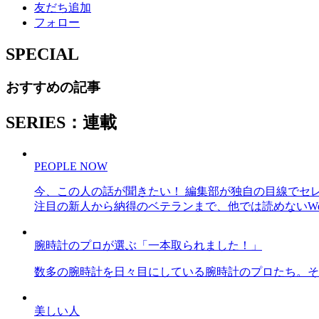
友だち追加
フォロー
SPECIAL
おすすめの記事
SERIES：連載
PEOPLE NOW
今、この人の話が聞きたい！ 編集部が独自の目線でセ
注目の新人から納得のベテランまで、他では読めないWe
腕時計のプロが選ぶ「一本取られました！」
数多の腕時計を日々目にしている腕時計のプロたち。そ
美しい人