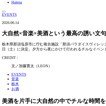
Hatena
EVENTS
2026.06.14
大自然×音楽×美酒という最高の誘い文句が叶う「N
栃木県那須塩原市に佇む複合施設「那須パラダイスヴィレッジ」にて199
日（土）に決定。夕方から夜にかけて行われるチルなイベン
CREDIT :
文／加藤寛太（LEON）
EVENTS
音楽
栃木
お酒
美酒を片手に大自然の中でチルな時間を