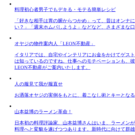
料理初心者男子でもデキる・モテる簡単レシピ
「好きな相手は胃の腑からつかめ」って、昔はオンナに
い？」「週末ホムパしようよ」などなど、さまざまな口
オヤジの物件案内人「LEON不動産」
イタリアでは、自宅やインテリアにお金をかけてゲスト
は知っているのですね。仕事へのモチベーションも、彼
LEON不動産がご案内いたします。
人の服見て我が服直せ
お洒落オヤジの実例をもとに、着こなし術とキーとなる
山本益博のラーメン革命！
日本初の料理評論家、山本益博さんはいま、ラーメンが
料理へと変貌を遂げつつあります。新時代に向けて群雄