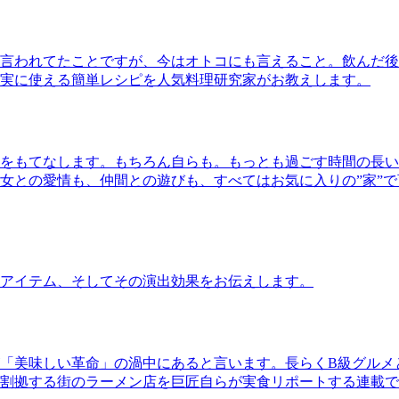
言われてたことですが、今はオトコにも言えること。飲んだ後
実に使える簡単レシピを人気料理研究家がお教えします。
をもてなします。もちろん自らも。もっとも過ごす時間の長い
女との愛情も、仲間との遊びも、すべてはお気に入りの”家”
アイテム、そしてその演出効果をお伝えします。
「美味しい革命」の渦中にあると言います。長らくB級グルメ
割拠する街のラーメン店を巨匠自らが実食リポートする連載で