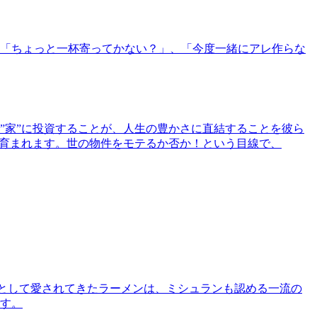
「ちょっと一杯寄ってかない？」、「今度一緒にアレ作らな
”家”に投資することが、人生の豊かさに直結することを彼ら
で育まれます。世の物件をモテるか否か！という目線で、
として愛されてきたラーメンは、ミシュランも認める一流の
す。