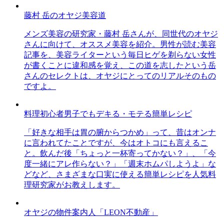
藤村 岳のオヤジ美容道
メンズ美容の研究家・藤村 岳さんが、同世代のオヤジ
さんに向けて、オススメ美容を紹介。男性が読む美容
記事を、美容ライターという毎日ヒゲを剃らない女性
が書くことに違和感を覚え、この道を志したという岳
さんのセレクトは、オヤジにとってのリアルそのもの
ですよ。
料理初心者男子でもデキる・モテる簡単レシピ
「好きな相手は胃の腑からつかめ」って、昔はオンナ
に言われてたことですが、今はオトコにも言えるこ
と。飲んだ後「ちょっと一杯寄ってかない？」、「今
度一緒にアレ作らない？」「週末ホムパしようよ」な
どなど、さまざまな口実に使える簡単レシピを人気料
理研究家がお教えします。
オヤジの物件案内人「LEON不動産」