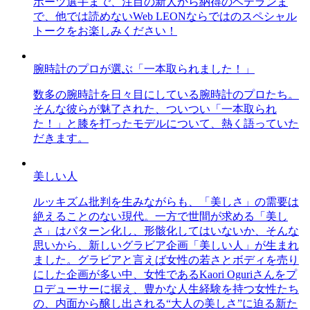
ポーツ選手まで、注目の新人から納得のベテランま
で、他では読めないWeb LEONならではのスペシャル
トークをお楽しみください！
腕時計のプロが選ぶ「一本取られました！」
数多の腕時計を日々目にしている腕時計のプロたち。
そんな彼らが魅了された、ついつい「一本取られ
た！」と膝を打ったモデルについて、熱く語っていた
だきます。
美しい人
ルッキズム批判を生みながらも、「美しさ」の需要は
絶えることのない現代。一方で世間が求める「美し
さ」はパターン化し、形骸化してはいないか、そんな
思いから、新しいグラビア企画「美しい人」が生まれ
ました。グラビアと言えば女性の若さとボディを売り
にした企画が多い中、女性であるKaori Oguriさんをプ
ロデューサーに据え、豊かな人生経験を持つ女性たち
の、内面から醸し出される“大人の美しさ”に迫る新た