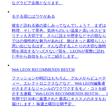
なグラビア企画となります。
モテる宿にはワケがある
彼女と訪れる旅の楽しみってなんでしょう？ まずは
料理、そして景色。気持ちのいい温泉と高いホスピタ
リティも大切です。さらに設えや歴史などその宿なら
ではの個性的な魅力があれば、旅はきっと素晴らしい
思い出になるはず。そんな恋するふたりの大切な旅時
間を演出する“ハズさない”宿を、LEONが実際に訪れ
た中から自信をもってご紹介します。
Web LEON RECOMMENDS BEST30
ファッションや時計はもちろん、グルメからビューテ
ィー、エレクトロニクスなどなど、Web LEON編集者
がさまざまなジャンルのワクワクするモノ・コトを紹
介する連載「Web LEON RECOMMENDS BEST30」。1
年間で計30本に厳選された最高にオススメのネタをお
届けします！ 毎週土曜日公開予定。