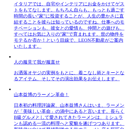
イタリアでは、自宅やインテリアにお金をかけてゲス
トをもてなします。もちろん自らも。もっとも過ごす
時間の長い”家”に投資することが、人生の豊かさに直
結することを彼らは知っているのですね。仕事へのモ
チベーションも、彼女との愛情も、仲間との遊びも、
すべてはお気に入りの”家”で育まれます。世の物件を
モテるか否か！という目線で、LEON不動産がご案内
いたします。
人の服見て我が服直せ
お洒落オヤジの実例をもとに、着こなし術とキーとな
るアイテム、そしてその演出効果をお伝えします。
山本益博のラーメン革命！
日本初の料理評論家、山本益博さんはいま、ラーメン
が「美味しい革命」の渦中にあると言います。長らく
B級グルメとして愛されてきたラーメンは、ミシュラ
ンも認める一流の料理へと変貌を遂げつつあります。