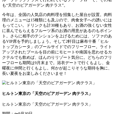
も“天空のビアガーデン 肉テラス”。
今年は、全国の人気店の肉料理を招集した屋台が設置。肉料
理のメニューは15種類にも及ぶので、肉食女子への誘いには
もってこい。ドリンクも計30種もあり、お酒の強くない女性
に喜んでもらえるフルーツ系のお酒の用意があるのもポイン
ト。さらに相手のテンションを上げるためには、ソファのあ
るVIP席を予約しましょう。そして2軒目は麻布十番「ヒル
トップカシータ」のプールサイドでのフリーフロー。ライト
アップされたプールを目の前にモヒートや南国を思わせるカ
クテルでも飲めば、ほんのりリゾート気分に。どちらのフリ
ーフローも期間は9月末まで。浴衣デートで行くもよし、金
曜夜に仲間と行くもよし。何かが起こりそうな期待を胸に、
長い夏夜をお楽しみくださいませ！
ヒルトン東京の「天空のビアガーデン 肉テラス」
ヒルトン東京の「天空のビアガーデン 肉テラス」
期間：〜9月30日