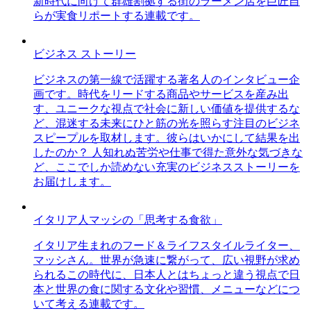
新時代に向けて群雄割拠する街のラーメン店を巨匠自
らが実食リポートする連載です。
ビジネス ストーリー
ビジネスの第一線で活躍する著名人のインタビュー企
画です。時代をリードする商品やサービスを産み出
す、ユニークな視点で社会に新しい価値を提供するな
ど、混迷する未来にひと筋の光を照らす注目のビジネ
スピープルを取材します。彼らはいかにして結果を出
したのか？ 人知れぬ苦労や仕事で得た意外な気づきな
ど、ここでしか読めない充実のビジネスストーリーを
お届けします。
イタリア人マッシの「思考する食欲」
イタリア生まれのフード＆ライフスタイルライター、
マッシさん。世界が急速に繋がって、広い視野が求め
られるこの時代に、日本人とはちょっと違う視点で日
本と世界の食に関する文化や習慣、メニューなどにつ
いて考える連載です。