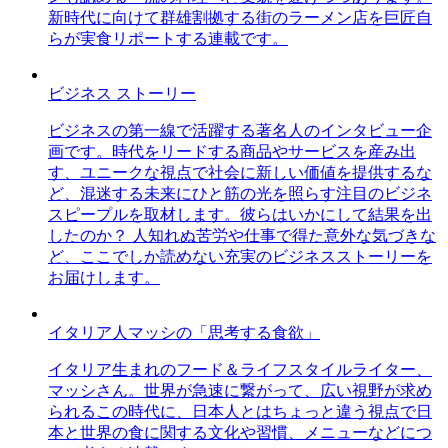
新時代に向けて群雄割拠する街のラーメン店を巨匠自
らが実食リポートする連載です。
ビジネス ストーリー
ビジネスの第一線で活躍する著名人のインタビュー企
画です。時代をリードする商品やサービスを産み出
す、ユニークな視点で社会に新しい価値を提供するな
ど、混迷する未来にひと筋の光を照らす注目のビジネ
スピープルを取材します。彼らはいかにして結果を出
したのか？ 人知れぬ苦労や仕事で得た意外な気づきな
ど、ここでしか読めない充実のビジネスストーリーを
お届けします。
イタリア人マッシの「思考する食欲」
イタリア生まれのフード＆ライフスタイルライター、
マッシさん。世界が急速に繋がって、広い視野が求め
られるこの時代に、日本人とはちょっと違う視点で日
本と世界の食に関する文化や習慣、メニューなどにつ