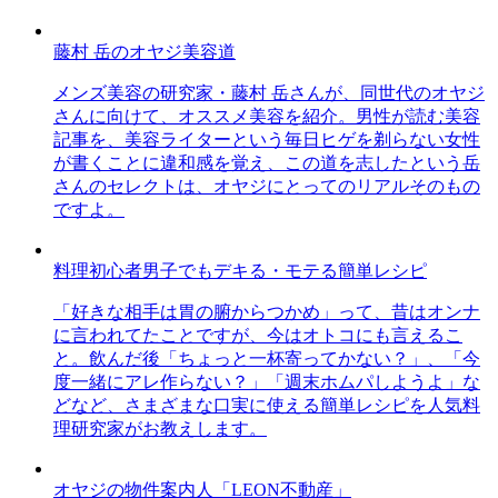
藤村 岳のオヤジ美容道
メンズ美容の研究家・藤村 岳さんが、同世代のオヤジ
さんに向けて、オススメ美容を紹介。男性が読む美容
記事を、美容ライターという毎日ヒゲを剃らない女性
が書くことに違和感を覚え、この道を志したという岳
さんのセレクトは、オヤジにとってのリアルそのもの
ですよ。
料理初心者男子でもデキる・モテる簡単レシピ
「好きな相手は胃の腑からつかめ」って、昔はオンナ
に言われてたことですが、今はオトコにも言えるこ
と。飲んだ後「ちょっと一杯寄ってかない？」、「今
度一緒にアレ作らない？」「週末ホムパしようよ」な
どなど、さまざまな口実に使える簡単レシピを人気料
理研究家がお教えします。
オヤジの物件案内人「LEON不動産」