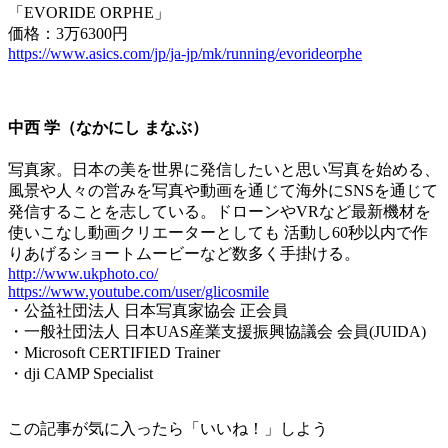
「EVORIDE ORPHE」
価格：3万6300円
https://www.asics.com/jp/ja-jp/mk/running/evorideorphe
中西 学（なかにし まなぶ）
写真家。日本の美を世界に発信したいと思い写真を始める、
風景や人々の営みを写真や動画を通じて海外にSNSを通じて
発信することを志している。ドローンやVRなど最新機材を
使いこなし動画クリエーターとしても 活動し60秒以内で作
りあげるショートムービーなど数多く手掛ける。
http://www.ukphoto.co/
https://www.youtube.com/user/glicosmile
・公益社団法人 日本写真家協会 正会員
・一般社団法人 日本UAS産業支援振興協議会 会員(JUIDA)
・Microsoft CERTIFIED Trainer
・dji CAMP Specialist
この記事が気に入ったら「いいね！」しよう