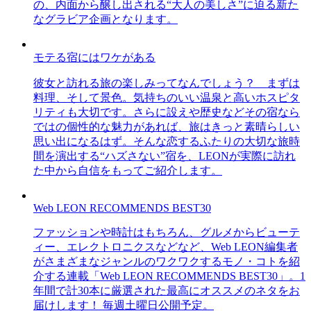
の、内面から醸し出される“大人の美しさ”に迫る新た
なグラビア企画となります。
モテる宿にはワケがある
彼女と訪れる旅の楽しみってなんでしょう？ まずは
料理、そして景色。気持ちのいい温泉と高いホスピタ
リティも大切です。さらに設えや歴史などその宿なら
ではの個性的な魅力があれば、旅はきっと素晴らしい
思い出になるはず。そんな恋するふたりの大切な旅時
間を演出する“ハズさない”宿を、LEONが実際に訪れ
た中から自信をもってご紹介します。
Web LEON RECOMMENDS BEST30
ファッションや時計はもちろん、グルメからビューテ
ィー、エレクトロニクスなどなど、Web LEON編集者
がさまざまなジャンルのワクワクするモノ・コトを紹
介する連載「Web LEON RECOMMENDS BEST30」。1
年間で計30本に厳選された最高にオススメのネタをお
届けします！ 毎週土曜日公開予定。