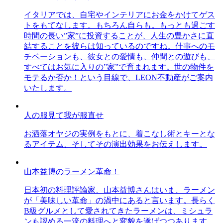
イタリアでは、自宅やインテリアにお金をかけてゲス
トをもてなします。もちろん自らも。もっとも過ごす
時間の長い”家”に投資することが、人生の豊かさに直
結することを彼らは知っているのですね。仕事へのモ
チベーションも、彼女との愛情も、仲間との遊びも、
すべてはお気に入りの”家”で育まれます。世の物件を
モテるか否か！という目線で、LEON不動産がご案内
いたします。
人の服見て我が服直せ
お洒落オヤジの実例をもとに、着こなし術とキーとな
るアイテム、そしてその演出効果をお伝えします。
山本益博のラーメン革命！
日本初の料理評論家、山本益博さんはいま、ラーメン
が「美味しい革命」の渦中にあると言います。長らく
B級グルメとして愛されてきたラーメンは、ミシュラ
ンも認める一流の料理へと変貌を遂げつつあります。