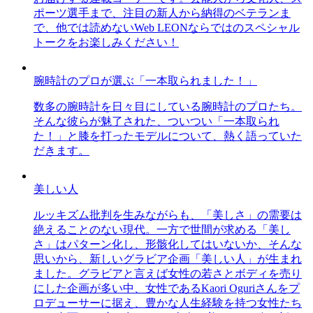
ポーツ選手まで、注目の新人から納得のベテランま
で、他では読めないWeb LEONならではのスペシャル
トークをお楽しみください！
腕時計のプロが選ぶ「一本取られました！」
数多の腕時計を日々目にしている腕時計のプロたち。
そんな彼らが魅了された、ついつい「一本取られ
た！」と膝を打ったモデルについて、熱く語っていた
だきます。
美しい人
ルッキズム批判を生みながらも、「美しさ」の需要は
絶えることのない現代。一方で世間が求める「美し
さ」はパターン化し、形骸化してはいないか、そんな
思いから、新しいグラビア企画「美しい人」が生まれ
ました。グラビアと言えば女性の若さとボディを売り
にした企画が多い中、女性であるKaori Oguriさんをプ
ロデューサーに据え、豊かな人生経験を持つ女性たち