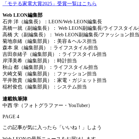
「モテる家電大賞2025」受賞一覧はこちら
Web LEON編集部
石井 洋（編集長）：LEON/Web LEON編集長
高橋一就（副編集長）： Web LEON副編集長/ライフスタイ
高橋 大（副編集長）： Web LEON副編集長/ファッション担
菊地奈緒（編集部員）：美容＆ヘルス担当
森本 泉（編集部員）：ライフスタイル担当
吉田奈緒子（編集部員）：ライフスタイル担当
岸澤美希（編集部員）：時計担当
秋山 都（編集部員）：ライフスタイル担当
大崎文菊（編集部員）：ファッション担当
平井敦貴（編集部員）：家電・ガジェット担当
稲村俊也（編集部員）：システム担当
連載執筆陣
中西 学（フォトグラファー・YouTuber）
PAGE 4
この記事が気に入ったら「いいね！」しよう
Web LEONの最新ニュースをお届けします。