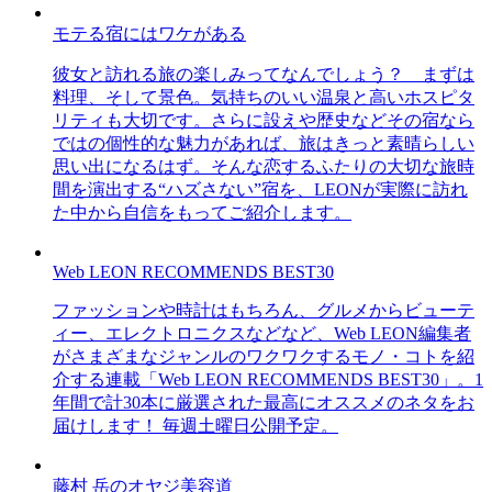
モテる宿にはワケがある
彼女と訪れる旅の楽しみってなんでしょう？ まずは
料理、そして景色。気持ちのいい温泉と高いホスピタ
リティも大切です。さらに設えや歴史などその宿なら
ではの個性的な魅力があれば、旅はきっと素晴らしい
思い出になるはず。そんな恋するふたりの大切な旅時
間を演出する“ハズさない”宿を、LEONが実際に訪れ
た中から自信をもってご紹介します。
Web LEON RECOMMENDS BEST30
ファッションや時計はもちろん、グルメからビューテ
ィー、エレクトロニクスなどなど、Web LEON編集者
がさまざまなジャンルのワクワクするモノ・コトを紹
介する連載「Web LEON RECOMMENDS BEST30」。1
年間で計30本に厳選された最高にオススメのネタをお
届けします！ 毎週土曜日公開予定。
藤村 岳のオヤジ美容道