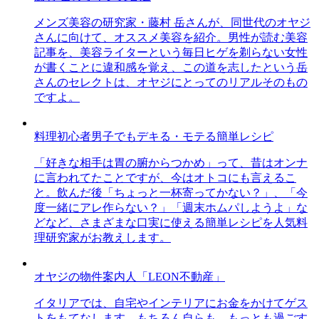
メンズ美容の研究家・藤村 岳さんが、同世代のオヤジ
さんに向けて、オススメ美容を紹介。男性が読む美容
記事を、美容ライターという毎日ヒゲを剃らない女性
が書くことに違和感を覚え、この道を志したという岳
さんのセレクトは、オヤジにとってのリアルそのもの
ですよ。
料理初心者男子でもデキる・モテる簡単レシピ
「好きな相手は胃の腑からつかめ」って、昔はオンナ
に言われてたことですが、今はオトコにも言えるこ
と。飲んだ後「ちょっと一杯寄ってかない？」、「今
度一緒にアレ作らない？」「週末ホムパしようよ」な
どなど、さまざまな口実に使える簡単レシピを人気料
理研究家がお教えします。
オヤジの物件案内人「LEON不動産」
イタリアでは、自宅やインテリアにお金をかけてゲス
トをもてなします。もちろん自らも。もっとも過ごす