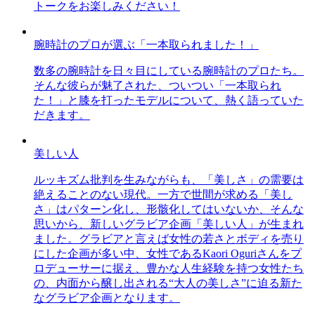
トークをお楽しみください！
腕時計のプロが選ぶ「一本取られました！」
数多の腕時計を日々目にしている腕時計のプロたち。
そんな彼らが魅了された、ついつい「一本取られ
た！」と膝を打ったモデルについて、熱く語っていた
だきます。
美しい人
ルッキズム批判を生みながらも、「美しさ」の需要は
絶えることのない現代。一方で世間が求める「美し
さ」はパターン化し、形骸化してはいないか、そんな
思いから、新しいグラビア企画「美しい人」が生まれ
ました。グラビアと言えば女性の若さとボディを売り
にした企画が多い中、女性であるKaori Oguriさんをプ
ロデューサーに据え、豊かな人生経験を持つ女性たち
の、内面から醸し出される“大人の美しさ”に迫る新た
なグラビア企画となります。