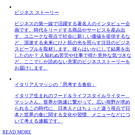
ビジネス ストーリー
ビジネスの第一線で活躍する著名人のインタビュー企
画です。時代をリードする商品やサービスを産み出
す、ユニークな視点で社会に新しい価値を提供するな
ど、混迷する未来にひと筋の光を照らす注目のビジネ
スピープルを取材します。彼らはいかにして結果を出
したのか？ 人知れぬ苦労や仕事で得た意外な気づきな
ど、ここでしか読めない充実のビジネスストーリーを
お届けします。
イタリア人マッシの「思考する食欲」
イタリア生まれのフード＆ライフスタイルライター、
マッシさん。世界が急速に繋がって、広い視野が求め
られるこの時代に、日本人とはちょっと違う視点で日
本と世界の食に関する文化や習慣、メニューなどにつ
いて考える連載です。
READ MORE