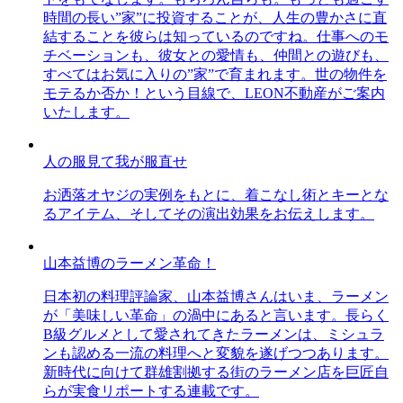
時間の長い”家”に投資することが、人生の豊かさに直
結することを彼らは知っているのですね。仕事へのモ
チベーションも、彼女との愛情も、仲間との遊びも、
すべてはお気に入りの”家”で育まれます。世の物件を
モテるか否か！という目線で、LEON不動産がご案内
いたします。
人の服見て我が服直せ
お洒落オヤジの実例をもとに、着こなし術とキーとな
るアイテム、そしてその演出効果をお伝えします。
山本益博のラーメン革命！
日本初の料理評論家、山本益博さんはいま、ラーメン
が「美味しい革命」の渦中にあると言います。長らく
B級グルメとして愛されてきたラーメンは、ミシュラ
ンも認める一流の料理へと変貌を遂げつつあります。
新時代に向けて群雄割拠する街のラーメン店を巨匠自
らが実食リポートする連載です。