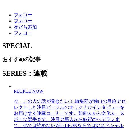
フォロー
フォロー
友だち追加
フォロー
SPECIAL
おすすめの記事
SERIES：連載
PEOPLE NOW
今、この人の話が聞きたい！ 編集部が独自の目線でセ
レクトした注目ピープルのオリジナルインタビューを
お届けする連載コーナーです。芸能人から文化人、ス
ポーツ選手まで、注目の新人から納得のベテランま
で、他では読めないWeb LEONならではのスペシャル