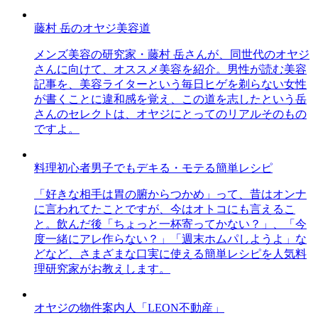
藤村 岳のオヤジ美容道
メンズ美容の研究家・藤村 岳さんが、同世代のオヤジ
さんに向けて、オススメ美容を紹介。男性が読む美容
記事を、美容ライターという毎日ヒゲを剃らない女性
が書くことに違和感を覚え、この道を志したという岳
さんのセレクトは、オヤジにとってのリアルそのもの
ですよ。
料理初心者男子でもデキる・モテる簡単レシピ
「好きな相手は胃の腑からつかめ」って、昔はオンナ
に言われてたことですが、今はオトコにも言えるこ
と。飲んだ後「ちょっと一杯寄ってかない？」、「今
度一緒にアレ作らない？」「週末ホムパしようよ」な
どなど、さまざまな口実に使える簡単レシピを人気料
理研究家がお教えします。
オヤジの物件案内人「LEON不動産」