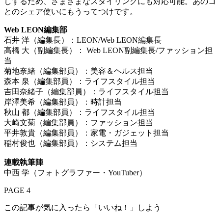
しするため、さまざまなスタイリングにも対応可能。あのコ
とのシェア使いにもうってつけです。
Web LEON編集部
石井 洋（編集長）：LEON/Web LEON編集長
高橋 大（副編集長）： Web LEON副編集長/ファッション担
当
菊地奈緒（編集部員）：美容＆ヘルス担当
森本 泉（編集部員）：ライフスタイル担当
吉田奈緒子（編集部員）：ライフスタイル担当
岸澤美希（編集部員）：時計担当
秋山 都（編集部員）：ライフスタイル担当
大崎文菊（編集部員）：ファッション担当
平井敦貴（編集部員）：家電・ガジェット担当
稲村俊也（編集部員）：システム担当
連載執筆陣
中西 学（フォトグラファー・YouTuber）
PAGE 4
この記事が気に入ったら「いいね！」しよう