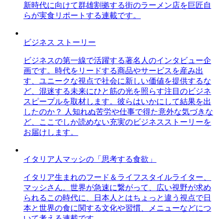
新時代に向けて群雄割拠する街のラーメン店を巨匠自
らが実食リポートする連載です。
ビジネス ストーリー
ビジネスの第一線で活躍する著名人のインタビュー企
画です。時代をリードする商品やサービスを産み出
す、ユニークな視点で社会に新しい価値を提供するな
ど、混迷する未来にひと筋の光を照らす注目のビジネ
スピープルを取材します。彼らはいかにして結果を出
したのか？ 人知れぬ苦労や仕事で得た意外な気づきな
ど、ここでしか読めない充実のビジネスストーリーを
お届けします。
イタリア人マッシの「思考する食欲」
イタリア生まれのフード＆ライフスタイルライター、
マッシさん。世界が急速に繋がって、広い視野が求め
られるこの時代に、日本人とはちょっと違う視点で日
本と世界の食に関する文化や習慣、メニューなどにつ
いて考える連載です。