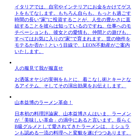
イタリアでは、自宅やインテリアにお金をかけてゲス
トをもてなします。もちろん自らも。もっとも過ごす
時間の長い”家”に投資することが、人生の豊かさに直
結することを彼らは知っているのですね。仕事へのモ
チベーションも、彼女との愛情も、仲間との遊びも、
すべてはお気に入りの”家”で育まれます。世の物件を
モテるか否か！という目線で、LEON不動産がご案内
いたします。
人の服見て我が服直せ
お洒落オヤジの実例をもとに、着こなし術とキーとな
るアイテム、そしてその演出効果をお伝えします。
山本益博のラーメン革命！
日本初の料理評論家、山本益博さんはいま、ラーメン
が「美味しい革命」の渦中にあると言います。長らく
B級グルメとして愛されてきたラーメンは、ミシュラ
ンも認める一流の料理へと変貌を遂げつつあります。