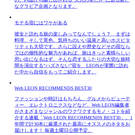
なグラビア企画となります。
モテる宿にはワケがある
彼女と訪れる旅の楽しみってなんでしょう？ まずは
料理、そして景色。気持ちのいい温泉と高いホスピタ
リティも大切です。さらに設えや歴史などその宿なら
ではの個性的な魅力があれば、旅はきっと素晴らしい
思い出になるはず。そんな恋するふたりの大切な旅時
間を演出する“ハズさない”宿を、LEONが実際に訪れ
た中から自信をもってご紹介します。
Web LEON RECOMMENDS BEST30
ファッションや時計はもちろん、グルメからビューテ
ィー、エレクトロニクスなどなど、Web LEON編集者
がさまざまなジャンルのワクワクするモノ・コトを紹
介する連載「Web LEON RECOMMENDS BEST30」。1
年間で計30本に厳選された最高にオススメのネタをお
届けします！ 毎週土曜日公開予定。