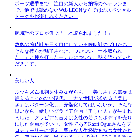
ポーツ選手まで、注目の新人から納得のベテランま
で、他では読めないWeb LEONならではのスペシャル
トークをお楽しみください！
腕時計のプロが選ぶ「一本取られました！」
数多の腕時計を日々目にしている腕時計のプロたち。
そんな彼らが魅了された、ついつい「一本取られ
た！」と膝を打ったモデルについて、熱く語っていた
だきます。
美しい人
ルッキズム批判を生みながらも、「美しさ」の需要は
絶えることのない現代。一方で世間が求める「美し
さ」はパターン化し、形骸化してはいないか、そんな
思いから、新しいグラビア企画「美しい人」が生まれ
ました。グラビアと言えば女性の若さとボディを売り
にした企画が多い中、女性であるKaori Oguriさんをプ
ロデューサーに据え、豊かな人生経験を持つ女性たち
の、内面から醸し出される“大人の美しさ”に迫る新た