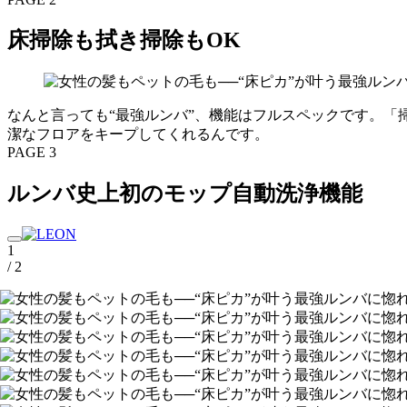
床掃除も拭き掃除もOK
なんと言っても“最強ルンバ”、機能はフルスペックです。「
潔なフロアをキープしてくれるんです。
PAGE 3
ルンバ史上初のモップ自動洗浄機能
1
/ 2