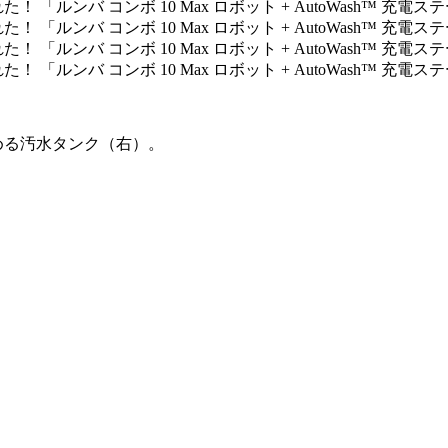
。
める汚水タンク（右）。