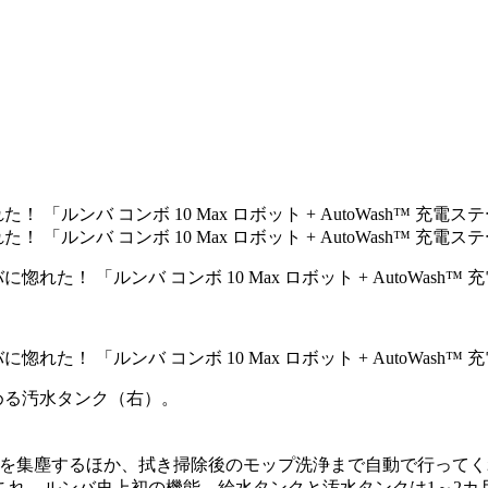
。
める汚水タンク（右）。
体ゴミを集塵するほか、拭き掃除後のモップ洗浄まで自動で行っ
これ、ルンバ史上初の機能。給水タンクと汚水タンクは1～2カ