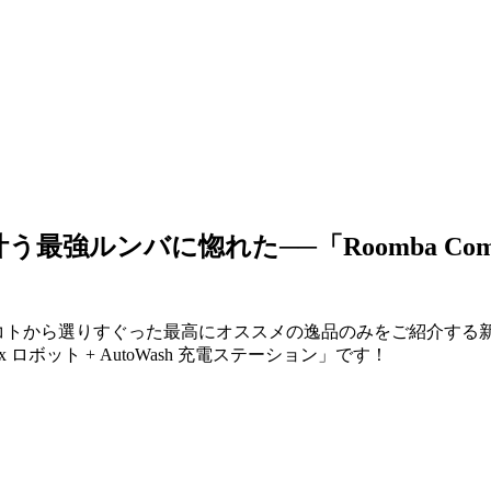
ンバに惚れた──「Roomba Combo 10
ノ・コトから選りすぐった最高にオススメの逸品のみをご紹介す
x ロボット + AutoWash 充電ステーション」です！