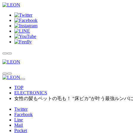
TOP
ELECTRONICS
女性の髪もペットの毛も！ “床ピカ”が叶う最強ルンバに惚れた──
Twitter
Facebook
Line
Mail
Pocket