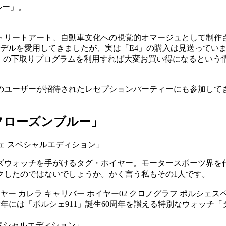
ルー」。
トリートアート、自動車文化への視覚的オマージュとして制作
全モデルを愛用してきましたが、実は「E4」の購入は見送って
E3」の下取りプログラムを利用すれば大変お買い得になるとい
のユーザーが招待されたレセプションパーティーにも参加して
フローズンブルー」
ウォッチを手がけるタグ・ホイヤー。モータースポーツ界を代表
クしたのではないでしょうか。かく言う私もその1人です。
ー カレラ キャリバー ホイヤー02 クロノグラフ ポルシェ
昨年には「ポルシェ911」誕生60周年を讃える特別なウォッチ「