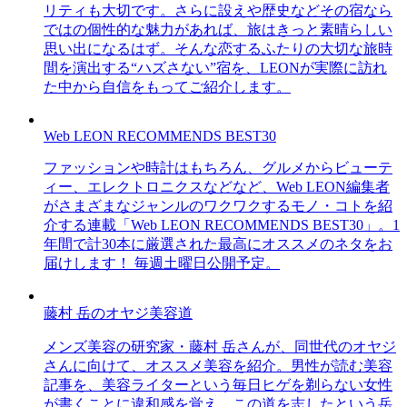
リティも大切です。さらに設えや歴史などその宿なら
ではの個性的な魅力があれば、旅はきっと素晴らしい
思い出になるはず。そんな恋するふたりの大切な旅時
間を演出する“ハズさない”宿を、LEONが実際に訪れ
た中から自信をもってご紹介します。
Web LEON RECOMMENDS BEST30
ファッションや時計はもちろん、グルメからビューテ
ィー、エレクトロニクスなどなど、Web LEON編集者
がさまざまなジャンルのワクワクするモノ・コトを紹
介する連載「Web LEON RECOMMENDS BEST30」。1
年間で計30本に厳選された最高にオススメのネタをお
届けします！ 毎週土曜日公開予定。
藤村 岳のオヤジ美容道
メンズ美容の研究家・藤村 岳さんが、同世代のオヤジ
さんに向けて、オススメ美容を紹介。男性が読む美容
記事を、美容ライターという毎日ヒゲを剃らない女性
が書くことに違和感を覚え、この道を志したという岳