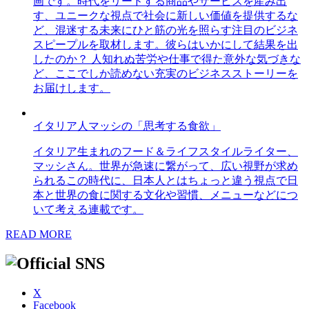
画です。時代をリードする商品やサービスを産み出
す、ユニークな視点で社会に新しい価値を提供するな
ど、混迷する未来にひと筋の光を照らす注目のビジネ
スピープルを取材します。彼らはいかにして結果を出
したのか？ 人知れぬ苦労や仕事で得た意外な気づきな
ど、ここでしか読めない充実のビジネスストーリーを
お届けします。
イタリア人マッシの「思考する食欲」
イタリア生まれのフード＆ライフスタイルライター、
マッシさん。世界が急速に繋がって、広い視野が求め
られるこの時代に、日本人とはちょっと違う視点で日
本と世界の食に関する文化や習慣、メニューなどにつ
いて考える連載です。
READ MORE
X
Facebook