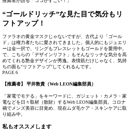
推薦者が語る「ココがすごい！」
“ゴールドリッチ”な見た目で気分もリ
フトアップ！
ファラオの黄金マスクじゃないですが、古代より「ゴール
ド」は権力者たちに愛されてきました。個人的にもジュエリ
ーは金一択で、リングもブレスレットもゴールドを愛用中。
で、こちらの「デザインリフト」もそんなリッチな気分を高
めてくれる艶金デザインが秀逸。表情筋だけじゃなく、気持
ちの面も“リフトアップ”してくれるんです。
PAGE 6
【推薦者】 平井敦貴（Web LEON編集部員）
「家電でモテる」をキーワードに、ガジェット・カメラ・家
電などを日々取材（散財）するWeb LEON編集部員。コロナ
禍でメンズ美容に目覚め、現在ムダ毛ケア・スキンケアに取
り組み中。
私もオススメします