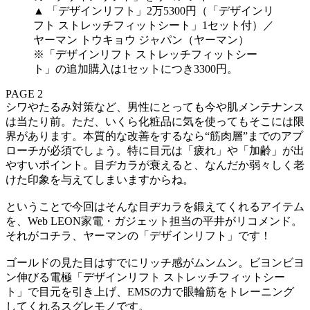
▲ 「デザインリフト」2万5300円（「デザインリ
フト ストレッチフィットシート」1セット付）／
ヤーマン トウキョウ ジャパン（ヤーマン）
※「デザインリフト ストレッチフィットシー
ト」の追加購入は1セットにつき3300円。
PAGE 2
シワやたるみ対策など、男性にとっても今や肌メンテナンス
は当たり前。ただ、いくら化粧品に気を使ってもそこには限
界があります。本質的な改善をするなら“筋肉層”までのアプ
ローチが必須でしょう。特に目元は「疲れ」や「加齢」が出
やすいポイント。目ヂカラが衰えると、なんだか弱々しく老
けた印象を与えてしまいますからね。
ということで今回はそんな目ヂカラを鍛えてくれるアイテム
を、Web LEON家電・ガジェット担当の平井がリコメンド。
それがコチラ、ヤーマンの「デザインリフト」です！
ゴールドの見た目はすでにリッチ感がムンムン。ビヨンビヨ
ン伸びる電極「デザインリフト ストレッチフィットシー
ト」で目元を引き上げ、EMSの力で眼輪筋をトレーニング
してくれるスグレモノです。