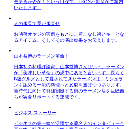
モテるか否か！という目線で、LEON不動産がご案内
いたします。
人の服見て我が服直せ
お洒落オヤジの実例をもとに、着こなし術とキーとな
るアイテム、そしてその演出効果をお伝えします。
山本益博のラーメン革命！
日本初の料理評論家、山本益博さんはいま、ラーメン
が「美味しい革命」の渦中にあると言います。長らく
B級グルメとして愛されてきたラーメンは、ミシュラ
ンも認める一流の料理へと変貌を遂げつつあります。
新時代に向けて群雄割拠する街のラーメン店を巨匠自
らが実食リポートする連載です。
ビジネス ストーリー
ビジネスの第一線で活躍する著名人のインタビュー企