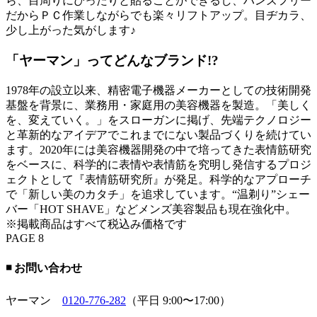
ら、目周りにぴったりと貼ることができるし、ハンズフリー
だからＰＣ作業しながらでも楽々リフトアップ。目ヂカラ、
少し上がった気がします♪
「ヤーマン」ってどんなブランド!?
1978年の設立以来、精密電子機器メーカーとしての技術開発
基盤を背景に、業務用・家庭用の美容機器を製造。「美しく
を、変えていく。」をスローガンに掲げ、先端テクノロジー
と革新的なアイデアでこれまでにない製品づくりを続けてい
ます。2020年には美容機器開発の中で培ってきた表情筋研究
をベースに、科学的に表情や表情筋を究明し発信するプロジ
ェクトとして『表情筋研究所』が発足。科学的なアプローチ
で「新しい美のカタチ」を追求しています。“温剃り”シェー
バー「HOT SHAVE」などメンズ美容製品も現在強化中。
※掲載商品はすべて税込み価格です
PAGE 8
◾️ お問い合わせ
ヤーマン
0120-776-282
（平日 9:00〜17:00）