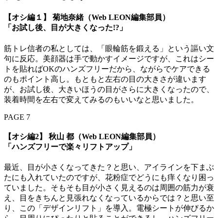
【オシ編１】 菊地奈緒（Web LEON編集部員）
「お試し後、目が大きくなった!?」
筋トレ信者の私としては、「眼輪筋を鍛える」という謳い文
句に反応。美顔器は手で動かすイメージですが、これはシー
トを貼ればOKのハンズフリーだから、ながらでケアできる
のもポイント高し。もともと左右の目の大きさが違います
が、お試し後、大きいほうの目がさらに大きくなったので、
装着時間を左右で変えてみるのもいいなと思いました。
PAGE 7
【オシ編2】 秋山 都（Web LEON編集部員）
「ハンズフリーで楽々リフトアップ」
最近、目が小さくなってきた？と思い、アイラインを下まぶ
たにも入れていたのですが、花粉症でどうにも痒くなり困っ
ていました。そもそも目が小さく見えるのは周囲の筋力が衰
え、目をきちんと見張れなくなっているからでは？と思い至
り、この「デザインリフト」を導入。電極シートが伸びるか