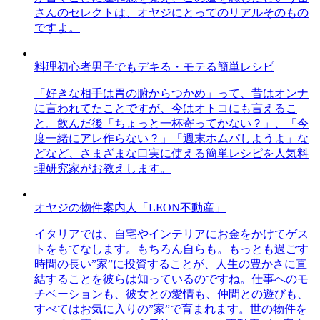
さんのセレクトは、オヤジにとってのリアルそのもの
ですよ。
料理初心者男子でもデキる・モテる簡単レシピ
「好きな相手は胃の腑からつかめ」って、昔はオンナ
に言われてたことですが、今はオトコにも言えるこ
と。飲んだ後「ちょっと一杯寄ってかない？」、「今
度一緒にアレ作らない？」「週末ホムパしようよ」な
どなど、さまざまな口実に使える簡単レシピを人気料
理研究家がお教えします。
オヤジの物件案内人「LEON不動産」
イタリアでは、自宅やインテリアにお金をかけてゲス
トをもてなします。もちろん自らも。もっとも過ごす
時間の長い”家”に投資することが、人生の豊かさに直
結することを彼らは知っているのですね。仕事へのモ
チベーションも、彼女との愛情も、仲間との遊びも、
すべてはお気に入りの”家”で育まれます。世の物件を