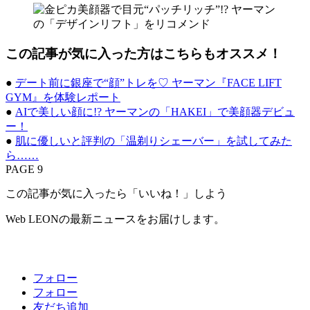
この記事が気に入った方はこちらもオススメ！
●
デート前に銀座で“顔”トレを♡ ヤーマン『FACE LIFT
GYM』を体験レポート
●
AIで美しい顔に!? ヤーマンの「HAKEI」で美顔器デビュ
ー！
●
肌に優しいと評判の「温剃りシェーバー」を試してみた
ら……
PAGE 9
この記事が気に入ったら「いいね！」しよう
Web LEONの最新ニュースをお届けします。
フォロー
フォロー
友だち追加