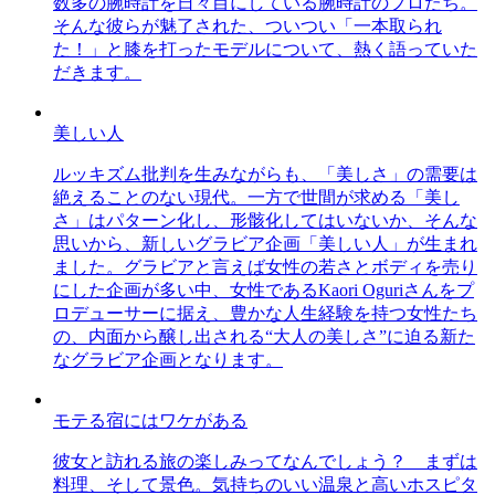
数多の腕時計を日々目にしている腕時計のプロたち。
そんな彼らが魅了された、ついつい「一本取られ
た！」と膝を打ったモデルについて、熱く語っていた
だきます。
美しい人
ルッキズム批判を生みながらも、「美しさ」の需要は
絶えることのない現代。一方で世間が求める「美し
さ」はパターン化し、形骸化してはいないか、そんな
思いから、新しいグラビア企画「美しい人」が生まれ
ました。グラビアと言えば女性の若さとボディを売り
にした企画が多い中、女性であるKaori Oguriさんをプ
ロデューサーに据え、豊かな人生経験を持つ女性たち
の、内面から醸し出される“大人の美しさ”に迫る新た
なグラビア企画となります。
モテる宿にはワケがある
彼女と訪れる旅の楽しみってなんでしょう？ まずは
料理、そして景色。気持ちのいい温泉と高いホスピタ