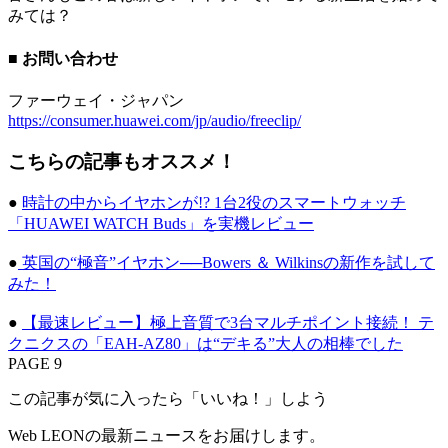
みては？
■ お問い合わせ
ファーウェイ・ジャパン
https://consumer.huawei.com/jp/audio/freeclip/
こちらの記事もオススメ！
●
時計の中からイヤホンが!? 1台2役のスマートウォッチ
「HUAWEI WATCH Buds」を実機レビュー
●
英国の“極音”イヤホン──Bowers ＆ Wilkinsの新作を試して
みた！
●
【最速レビュー】極上音質で3台マルチポイント接続！ テ
クニクスの「EAH-AZ80」は“デキる”大人の相棒でした
PAGE 9
この記事が気に入ったら「いいね！」しよう
Web LEONの最新ニュースをお届けします。