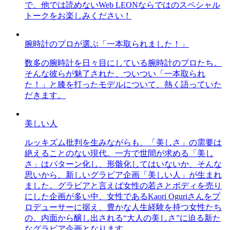
で、他では読めないWeb LEONならではのスペシャル
トークをお楽しみください！
腕時計のプロが選ぶ「一本取られました！」
数多の腕時計を日々目にしている腕時計のプロたち。
そんな彼らが魅了された、ついつい「一本取られ
た！」と膝を打ったモデルについて、熱く語っていた
だきます。
美しい人
ルッキズム批判を生みながらも、「美しさ」の需要は
絶えることのない現代。一方で世間が求める「美し
さ」はパターン化し、形骸化してはいないか、そんな
思いから、新しいグラビア企画「美しい人」が生まれ
ました。グラビアと言えば女性の若さとボディを売り
にした企画が多い中、女性であるKaori Oguriさんをプ
ロデューサーに据え、豊かな人生経験を持つ女性たち
の、内面から醸し出される“大人の美しさ”に迫る新た
なグラビア企画となります。