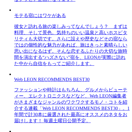
モテる宿にはワケがある
彼女と訪れる旅の楽しみってなんでしょう？ まずは
料理、そして景色。気持ちのいい温泉と高いホスピタ
リティも大切です。さらに設えや歴史などその宿なら
ではの個性的な魅力があれば、旅はきっと素晴らしい
思い出になるはず。そんな恋するふたりの大切な旅時
間を演出する“ハズさない”宿を、LEONが実際に訪れ
た中から自信をもってご紹介します。
Web LEON RECOMMENDS BEST30
ファッションや時計はもちろん、グルメからビューテ
ィー、エレクトロニクスなどなど、Web LEON編集者
がさまざまなジャンルのワクワクするモノ・コトを紹
介する連載「Web LEON RECOMMENDS BEST30」。1
年間で計30本に厳選された最高にオススメのネタをお
届けします！ 毎週土曜日公開予定。