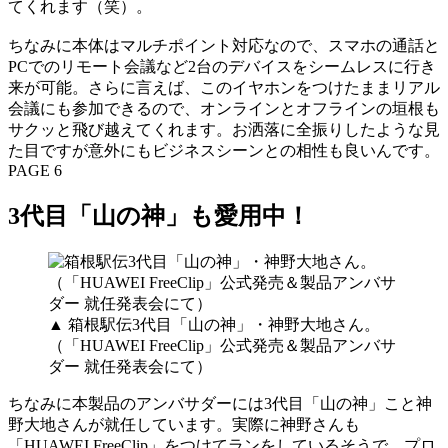
てくれます（笑）。
ちなみに本体はマルチポイント対応なので、スマホの通話と
PCでのリモート会議など2台のデバイスをシームレスに行き
来が可能。さらに言えば、このイヤホンをつけたままリアル
会議にも参加できるので、オンラインとオフラインの垣根も
サクッと飛び越えてくれます。お洒落に全振りしたような見
た目ですが意外にもビジネスシーンとの相性も良いんです。
PAGE 6
3代目「山の神」も愛用中！
▲ 箱根駅伝3代目「山の神」・神野大地さん。
（「HUAWEI FreeClip」公式発売＆製品アンバサ
ダー 就任発表会にて）
ちなみに本製品のアンバサダーには3代目「山の神」こと神
野大地さんが就任しています。実際に神野さんも
「HUAWEI FreeClip」をつけてランをしているそうで、プロ