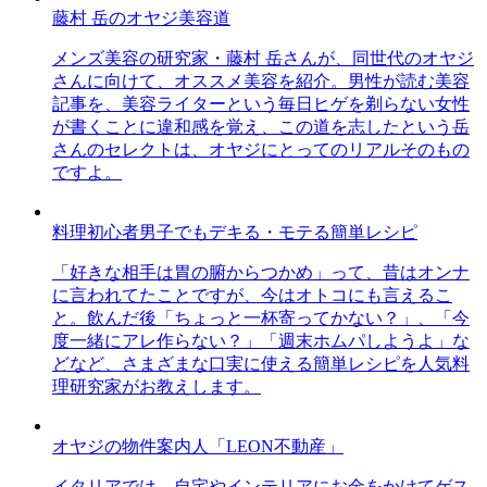
藤村 岳のオヤジ美容道
メンズ美容の研究家・藤村 岳さんが、同世代のオヤジ
さんに向けて、オススメ美容を紹介。男性が読む美容
記事を、美容ライターという毎日ヒゲを剃らない女性
が書くことに違和感を覚え、この道を志したという岳
さんのセレクトは、オヤジにとってのリアルそのもの
ですよ。
料理初心者男子でもデキる・モテる簡単レシピ
「好きな相手は胃の腑からつかめ」って、昔はオンナ
に言われてたことですが、今はオトコにも言えるこ
と。飲んだ後「ちょっと一杯寄ってかない？」、「今
度一緒にアレ作らない？」「週末ホムパしようよ」な
どなど、さまざまな口実に使える簡単レシピを人気料
理研究家がお教えします。
オヤジの物件案内人「LEON不動産」
イタリアでは、自宅やインテリアにお金をかけてゲス