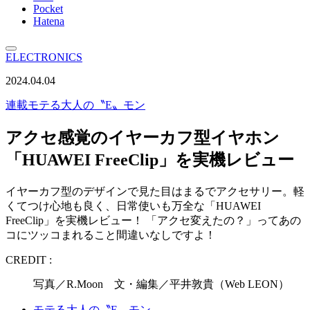
Pocket
Hatena
ELECTRONICS
2024.04.04
連載
モテる大人の〝E〟モン
アクセ感覚のイヤーカフ型イヤホン
「HUAWEI FreeClip」を実機レビュー
イヤーカフ型のデザインで見た目はまるでアクセサリー。軽
くてつけ心地も良く、日常使いも万全な「HUAWEI
FreeClip」を実機レビュー！ 「アクセ変えたの？」ってあの
コにツッコまれること間違いなしですよ！
CREDIT :
写真／R.Moon 文・編集／平井敦貴（Web LEON）
モテる大人の〝E〟モン