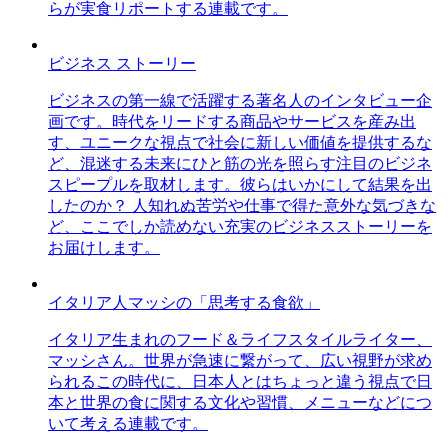
らが実食リポートする連載です。
ビジネス ストーリー
ビジネスの第一線で活躍する著名人のインタビュー企
画です。時代をリードする商品やサービスを産み出
す、ユニークな視点で社会に新しい価値を提供するな
ど、混迷する未来にひと筋の光を照らす注目のビジネ
スピープルを取材します。彼らはいかにして結果を出
したのか？ 人知れぬ苦労や仕事で得た意外な気づきな
ど、ここでしか読めない充実のビジネスストーリーを
お届けします。
イタリア人マッシの「思考する食欲」
イタリア生まれのフード＆ライフスタイルライター、
マッシさん。世界が急速に繋がって、広い視野が求め
られるこの時代に、日本人とはちょっと違う視点で日
本と世界の食に関する文化や習慣、メニューなどにつ
いて考える連載です。