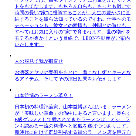
トをもてなします。もちろん自らも。もっとも過ごす
時間の長い”家”に投資することが、人生の豊かさに直
結することを彼らは知っているのですね。仕事へのモ
チベーションも、彼女との愛情も、仲間との遊びも、
すべてはお気に入りの”家”で育まれます。世の物件を
モテるか否か！という目線で、LEON不動産がご案内
いたします。
人の服見て我が服直せ
お洒落オヤジの実例をもとに、着こなし術とキーとな
るアイテム、そしてその演出効果をお伝えします。
山本益博のラーメン革命！
日本初の料理評論家、山本益博さんはいま、ラーメン
が「美味しい革命」の渦中にあると言います。長らく
B級グルメとして愛されてきたラーメンは、ミシュラ
ンも認める一流の料理へと変貌を遂げつつあります。
新時代に向けて群雄割拠する街のラーメン店を巨匠自