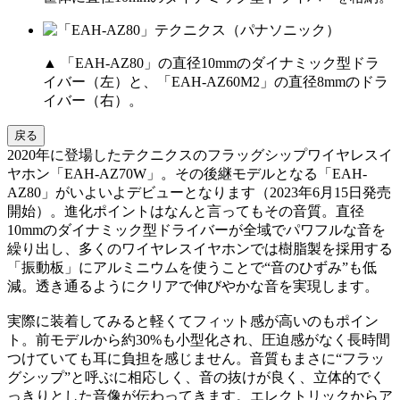
▲ 「EAH-AZ80」の直径10mmのダイナミック型ドラ
イバー（左）と、「EAH-AZ60M2」の直径8mmのドラ
イバー（右）。
戻る
2020年に登場したテクニクスのフラッグシップワイヤレスイ
ヤホン「EAH-AZ70W」。その後継モデルとなる「EAH-
AZ80」がいよいよデビューとなります（2023年6月15日発売
開始）。進化ポイントはなんと言ってもその音質。直径
10mmのダイナミック型ドライバーが全域でパワフルな音を
繰り出し、多くのワイヤレスイヤホンでは樹脂製を採用する
「振動板」にアルミニウムを使うことで“音のひずみ”も低
減。透き通るようにクリアで伸びやかな音を実現します。
実際に装着してみると軽くてフィット感が高いのもポイン
ト。前モデルから約30%も小型化され、圧迫感がなく長時間
つけていても耳に負担を感じません。音質もまさに“フラッ
グシップ”と呼ぶに相応しく、音の抜けが良く、立体的でく
っきりとした音像が伝わってきます。エレクトリックからア