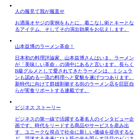
人の服見て我が服直せ
お洒落オヤジの実例をもとに、着こなし術とキーとな
るアイテム、そしてその演出効果をお伝えします。
山本益博のラーメン革命！
日本初の料理評論家、山本益博さんはいま、ラーメン
が「美味しい革命」の渦中にあると言います。長らく
B級グルメとして愛されてきたラーメンは、ミシュラ
ンも認める一流の料理へと変貌を遂げつつあります。
新時代に向けて群雄割拠する街のラーメン店を巨匠自
らが実食リポートする連載です。
ビジネス ストーリー
ビジネスの第一線で活躍する著名人のインタビュー企
画です。時代をリードする商品やサービスを産み出
す、ユニークな視点で社会に新しい価値を提供するな
ど、混迷する未来にひと筋の光を照らす注目のビジネ