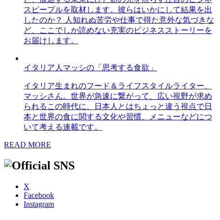
スピープルを取材します。彼らはいかにして結果を出
したのか？ 人知れぬ苦労や仕事で得た意外な気づきな
ど、ここでしか読めない充実のビジネスストーリーを
お届けします。
イタリア人マッシの「思考する食欲」
イタリア生まれのフード＆ライフスタイルライター、
マッシさん。世界が急速に繋がって、広い視野が求め
られるこの時代に、日本人とはちょっと違う視点で日
本と世界の食に関する文化や習慣、メニューなどにつ
いて考える連載です。
READ MORE
X
Facebook
Instagram