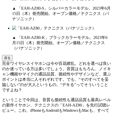
▲ 「EAH-AZ80-S」シルバーカラーモデル。2023年6月
15日（木）発売開始。オープン価格／テクニクス（パ
ナソニック）
▲ 「EAH-AZ80-K」ブラックカラーモデル。2023年6
月15日（木）発売開始。オープン価格／テクニクス
（パナソニック）
戻る
完全ワイヤレスイヤホンは今や百花繚乱。どれを選べば良い
のか迷っている方は多いでしょう。音質はもちろん、ノイキ
ャン機能やマイクの通話品質、接続性やデザインなど、選ぶ
ポイントは本当に人それぞれです。でも、“そのすべてを妥
協しない”のが大人というもの。“デキる”ってそういうこと
ですよね？
ということで今回は、音質も接続性も通話品質も最高レベル
の新作イヤホン、テクニクスの「EAH-AZ80」を先行試聴レ
ビュー。これ、iPhoneもAndroidもWindowsもMacも、すべて