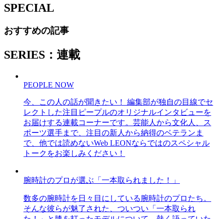
SPECIAL
おすすめの記事
SERIES：連載
PEOPLE NOW
今、この人の話が聞きたい！ 編集部が独自の目線でセ
レクトした注目ピープルのオリジナルインタビューを
お届けする連載コーナーです。芸能人から文化人、ス
ポーツ選手まで、注目の新人から納得のベテランま
で、他では読めないWeb LEONならではのスペシャル
トークをお楽しみください！
腕時計のプロが選ぶ「一本取られました！」
数多の腕時計を日々目にしている腕時計のプロたち。
そんな彼らが魅了された、ついつい「一本取られ
た！」と膝を打ったモデルについて、熱く語っていた