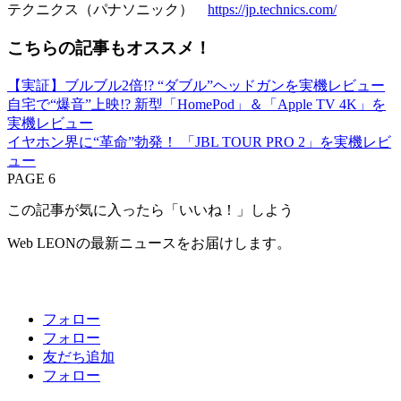
テクニクス（パナソニック）
https://jp.technics.com/
こちらの記事もオススメ！
【実証】ブルブル2倍!? “ダブル”ヘッドガンを実機レビュー
自宅で“爆音”上映!? 新型「HomePod」＆「Apple TV 4K」を
実機レビュー
イヤホン界に“革命”勃発！ 「JBL TOUR PRO 2」を実機レビ
ュー
PAGE 6
この記事が気に入ったら「いいね！」しよう
Web LEONの最新ニュースをお届けします。
フォロー
フォロー
友だち追加
フォロー