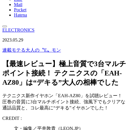
Mail
Pocket
Hatena
ELECTRONICS
2023.05.29
連載
モテる大人の〝E〟モン
【最速レビュー】極上音質で3台マルチ
ポイント接続！ テクニクスの「EAH-
AZ80」は“デキる”大人の相棒でした
テクニクス新作イヤホン「EAH-AZ80」を試聴レビュー！
圧巻の音質に3台マルチポイント接続、強風下でもクリアな
通話品質と、コレ最高に“デキる”イヤホンでした！
CREDIT :
文・編集／平井敦貴（LEON.JP）