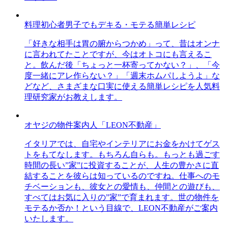
料理初心者男子でもデキる・モテる簡単レシピ
「好きな相手は胃の腑からつかめ」って、昔はオンナ
に言われてたことですが、今はオトコにも言えるこ
と。飲んだ後「ちょっと一杯寄ってかない？」、「今
度一緒にアレ作らない？」「週末ホムパしようよ」な
どなど、さまざまな口実に使える簡単レシピを人気料
理研究家がお教えします。
オヤジの物件案内人「LEON不動産」
イタリアでは、自宅やインテリアにお金をかけてゲス
トをもてなします。もちろん自らも。もっとも過ごす
時間の長い”家”に投資することが、人生の豊かさに直
結することを彼らは知っているのですね。仕事へのモ
チベーションも、彼女との愛情も、仲間との遊びも、
すべてはお気に入りの”家”で育まれます。世の物件を
モテるか否か！という目線で、LEON不動産がご案内
いたします。