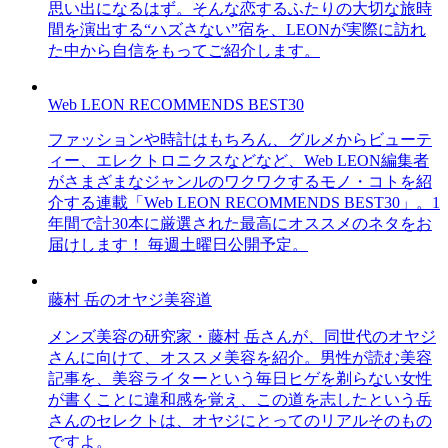
思い出になるはず。そんな恋するふたりの大切な旅時
間を演出する“ハズさない”宿を、LEONが実際に訪れ
た中から自信をもってご紹介します。
Web LEON RECOMMENDS BEST30
ファッションや時計はもちろん、グルメからビューテ
ィー、エレクトロニクスなどなど、Web LEON編集者
がさまざまなジャンルのワクワクするモノ・コトを紹
介する連載「Web LEON RECOMMENDS BEST30」。1
年間で計30本に厳選された最高にオススメのネタをお
届けします！ 毎週土曜日公開予定。
藤村 岳のオヤジ美容道
メンズ美容の研究家・藤村 岳さんが、同世代のオヤジ
さんに向けて、オススメ美容を紹介。男性が読む美容
記事を、美容ライターという毎日ヒゲを剃らない女性
が書くことに違和感を覚え、この道を志したという岳
さんのセレクトは、オヤジにとってのリアルそのもの
ですよ。