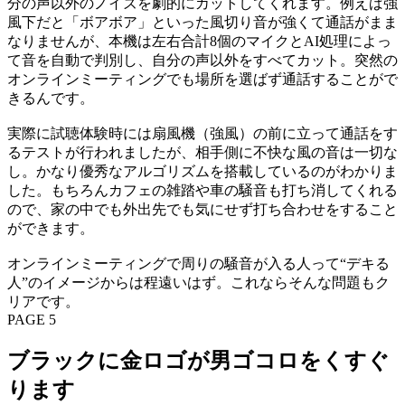
分の声以外のノイズを劇的にカットしてくれます。例えば強
風下だと「ボアボア」といった風切り音が強くて通話がまま
なりませんが、本機は左右合計8個のマイクとAI処理によっ
て音を自動で判別し、自分の声以外をすべてカット。突然の
オンラインミーティングでも場所を選ばず通話することがで
きるんです。
実際に試聴体験時には扇風機（強風）の前に立って通話をす
るテストが行われましたが、相手側に不快な風の音は一切な
し。かなり優秀なアルゴリズムを搭載しているのがわかりま
した。もちろんカフェの雑踏や車の騒音も打ち消してくれる
ので、家の中でも外出先でも気にせず打ち合わせをすること
ができます。
オンラインミーティングで周りの騒音が入る人って“デキる
人”のイメージからは程遠いはず。これならそんな問題もク
リアです。
PAGE 5
ブラックに金ロゴが男ゴコロをくすぐ
ります