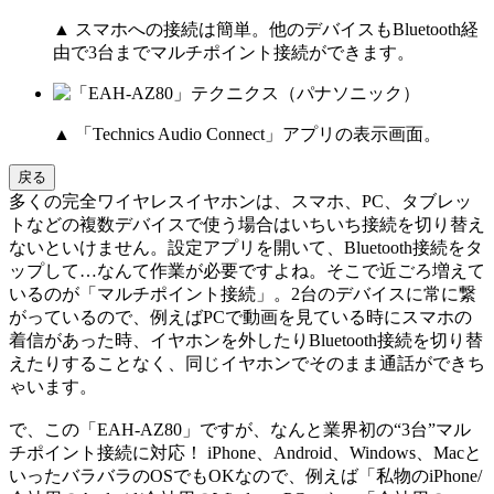
▲ スマホへの接続は簡単。他のデバイスもBluetooth経
由で3台までマルチポイント接続ができます。
▲ 「Technics Audio Connect」アプリの表示画面。
戻る
多くの完全ワイヤレスイヤホンは、スマホ、PC、タブレッ
トなどの複数デバイスで使う場合はいちいち接続を切り替え
ないといけません。設定アプリを開いて、Bluetooth接続をタ
ップして…なんて作業が必要ですよね。そこで近ごろ増えて
いるのが「マルチポイント接続」。2台のデバイスに常に繋
がっているので、例えばPCで動画を見ている時にスマホの
着信があった時、イヤホンを外したりBluetooth接続を切り替
えたりすることなく、同じイヤホンでそのまま通話ができち
ゃいます。
で、この「EAH-AZ80」ですが、なんと業界初の“3台”マル
チポイント接続に対応！ iPhone、Android、Windows、Macと
いったバラバラのOSでもOKなので、例えば「私物のiPhone/