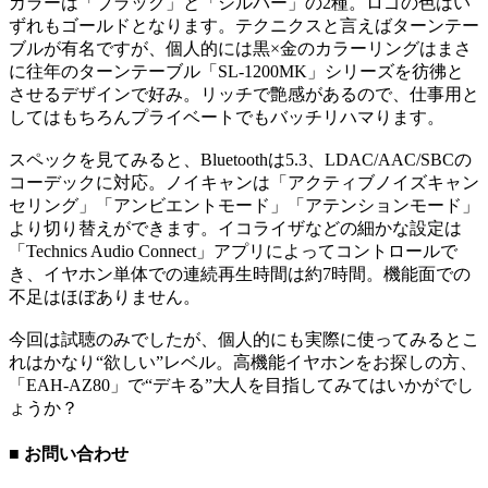
カラーは「ブラック」と「シルバー」の2種。ロゴの色はい
ずれもゴールドとなります。テクニクスと言えばターンテー
ブルが有名ですが、個人的には黒×金のカラーリングはまさ
に往年のターンテーブル「SL-1200MK」シリーズを彷彿と
させるデザインで好み。リッチで艶感があるので、仕事用と
してはもちろんプライベートでもバッチリハマります。
スペックを見てみると、Bluetoothは5.3、LDAC/AAC/SBCの
コーデックに対応。ノイキャンは「アクティブノイズキャン
セリング」「アンビエントモード」「アテンションモード」
より切り替えができます。イコライザなどの細かな設定は
「Technics Audio Connect」アプリによってコントロールで
き、イヤホン単体での連続再生時間は約7時間。機能面での
不足はほぼありません。
今回は試聴のみでしたが、個人的にも実際に使ってみるとこ
れはかなり“欲しい”レベル。高機能イヤホンをお探しの方、
「EAH-AZ80」で“デキる”大人を目指してみてはいかがでし
ょうか？
■ お問い合わせ