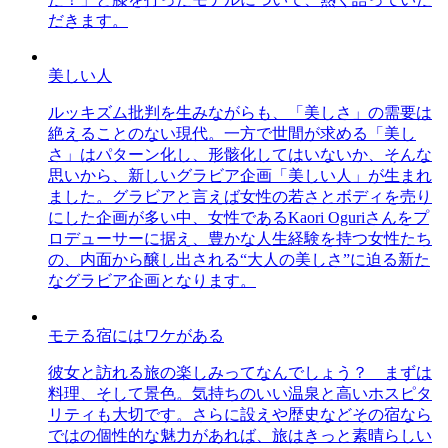
だきます。
美しい人
ルッキズム批判を生みながらも、「美しさ」の需要は
絶えることのない現代。一方で世間が求める「美し
さ」はパターン化し、形骸化してはいないか、そんな
思いから、新しいグラビア企画「美しい人」が生まれ
ました。グラビアと言えば女性の若さとボディを売り
にした企画が多い中、女性であるKaori Oguriさんをプ
ロデューサーに据え、豊かな人生経験を持つ女性たち
の、内面から醸し出される“大人の美しさ”に迫る新た
なグラビア企画となります。
モテる宿にはワケがある
彼女と訪れる旅の楽しみってなんでしょう？ まずは
料理、そして景色。気持ちのいい温泉と高いホスピタ
リティも大切です。さらに設えや歴史などその宿なら
ではの個性的な魅力があれば、旅はきっと素晴らしい