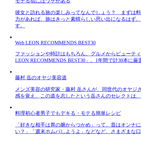
モテる宿にはワケがある
彼女と訪れる旅の楽しみってなんでしょう？ まずは料
力があれば、旅はきっと素晴らしい思い出になるはず。
す。
Web LEON RECOMMENDS BEST30
ファッションや時計はもちろん、グルメからビューティー
LEON RECOMMENDS BEST30」。1年間で計
藤村 岳のオヤジ美容道
メンズ美容の研究家・藤村 岳さんが、同世代のオヤジ
感を覚え、この道を志したという岳さんのセレクトは、
料理初心者男子でもデキる・モテる簡単レシピ
「好きな相手は胃の腑からつかめ」って、昔はオンナに
い？」「週末ホムパしようよ」などなど、さまざまな口