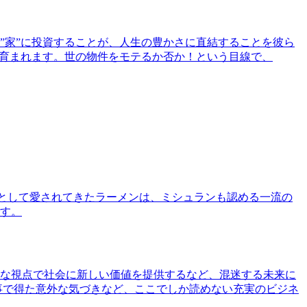
”家”に投資することが、人生の豊かさに直結することを彼ら
で育まれます。世の物件をモテるか否か！という目線で、
として愛されてきたラーメンは、ミシュランも認める一流の
す。
な視点で社会に新しい価値を提供するなど、混迷する未来に
事で得た意外な気づきなど、ここでしか読めない充実のビジネ