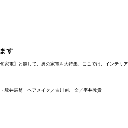
します
最旬家電】と題して、男の家電を大特集。ここでは、インテリアに映える
・坂井辰翁 ヘアメイク／古川 純 文／平井敦貴