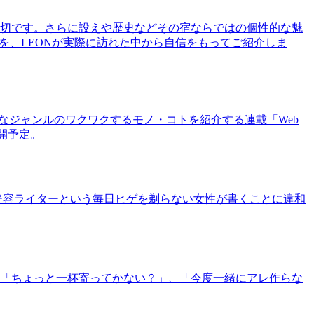
切です。さらに設えや歴史などその宿ならではの個性的な魅
を、LEONが実際に訪れた中から自信をもってご紹介しま
まなジャンルのワクワクするモノ・コトを紹介する連載「Web
公開予定。
美容ライターという毎日ヒゲを剃らない女性が書くことに違和
「ちょっと一杯寄ってかない？」、「今度一緒にアレ作らな