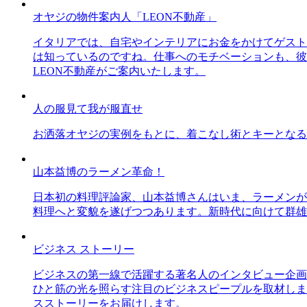
オヤジの物件案内人「LEON不動産」
イタリアでは、自宅やインテリアにお金をかけてゲスト
は知っているのですね。仕事へのモチベーションも、彼
LEON不動産がご案内いたします。
人の服見て我が服直せ
お洒落オヤジの実例をもとに、着こなし術とキーとなる
山本益博のラーメン革命！
日本初の料理評論家、山本益博さんはいま、ラーメンが
料理へと変貌を遂げつつあります。新時代に向けて群雄
ビジネス ストーリー
ビジネスの第一線で活躍する著名人のインタビュー企画
ひと筋の光を照らす注目のビジネスピープルを取材しま
スストーリーをお届けします。