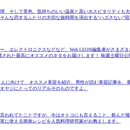
理、そして景色。気持ちのいい温泉と高いホスピタリティも大
そんな恋するふたりの大切な旅時間を演出する“ハズさない”宿
、エレクトロニクスなどなど、Web LEON編集者がさまざ
30本に厳選された最高にオススメのネタをお届けします！ 毎週土曜日
さんに向けて、オススメ美容を紹介。男性が読む美容記事を、
オヤジにとってのリアルそのものですよ。
言われてたことですが、今はオトコにも言えること。飲んだ後
実に使える簡単レシピを人気料理研究家がお教えします。