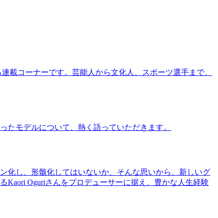
る連載コーナーです。芸能人から文化人、スポーツ選手まで、
ったモデルについて、熱く語っていただきます。
ン化し、形骸化してはいないか、そんな思いから、新しいグ
ri Oguriさんをプロデューサーに据え、豊かな人生経験