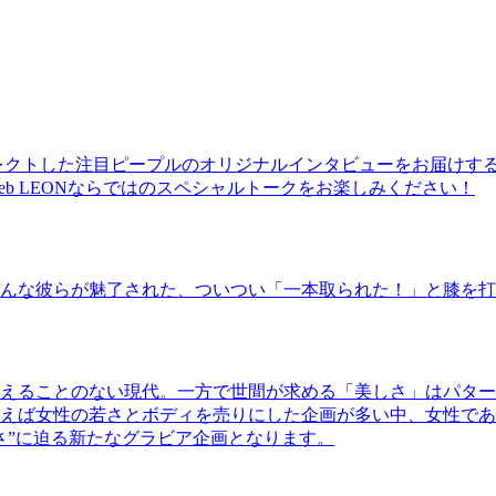
レクトした注目ピープルのオリジナルインタビューをお届けす
b LEONならではのスペシャルトークをお楽しみください！
んな彼らが魅了された、ついつい「一本取られた！」と膝を打
えることのない現代。一方で世間が求める「美しさ」はパター
ば女性の若さとボディを売りにした企画が多い中、女性であるKao
さ”に迫る新たなグラビア企画となります。