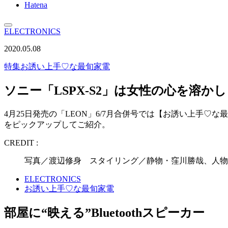
Hatena
ELECTRONICS
2020.05.08
特集
お誘い上手♡な最旬家電
ソニー「LSPX-S2」は女性の心を溶か
4月25日発売の「LEON」6/7月合併号では【お誘い上手♡な
をピックアップしてご紹介。
CREDIT :
写真／渡辺修身 スタイリング／静物・窪川勝哉、人物
ELECTRONICS
お誘い上手♡な最旬家電
部屋に“映える”Bluetoothスピーカー