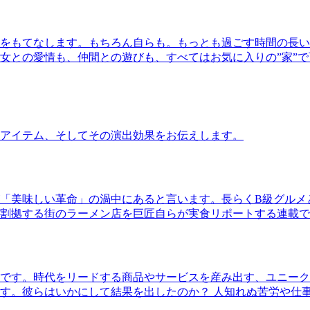
をもてなします。もちろん自らも。もっとも過ごす時間の長い
女との愛情も、仲間との遊びも、すべてはお気に入りの”家”
アイテム、そしてその演出効果をお伝えします。
「美味しい革命」の渦中にあると言います。長らくB級グルメ
割拠する街のラーメン店を巨匠自らが実食リポートする連載で
です。時代をリードする商品やサービスを産み出す、ユニーク
す。彼らはいかにして結果を出したのか？ 人知れぬ苦労や仕