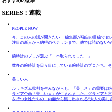
おすすめの記事
SERIES：連載
PEOPLE NOW
今、この人の話が聞きたい！ 編集部が独自の目線でセ
注目の新人から納得のベテランまで、他では読めないWe
腕時計のプロが選ぶ「一本取られました！」
数多の腕時計を日々目にしている腕時計のプロたち。そ
美しい人
ルッキズム批判を生みながらも、「美しさ」の需要は絶
ラビア企画「美しい人」が生まれました。グラビアと言え
を持つ女性たちの、内面から醸し出される“大人の美し