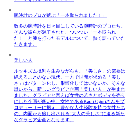
腕時計のプロが選ぶ「一本取られました！」
数多の腕時計を日々目にしている腕時計のプロたち。
そんな彼らが魅了された、ついつい「一本取られ
た！」と膝を打ったモデルについて、熱く語っていた
だきます。
美しい人
ルッキズム批判を生みながらも、「美しさ」の需要は
絶えることのない現代。一方で世間が求める「美し
さ」はパターン化し、形骸化してはいないか、そんな
思いから、新しいグラビア企画「美しい人」が生まれ
ました。グラビアと言えば女性の若さとボディを売り
にした企画が多い中、女性であるKaori Oguriさんをプ
ロデューサーに据え、豊かな人生経験を持つ女性たち
の、内面から醸し出される“大人の美しさ”に迫る新た
なグラビア企画となります。