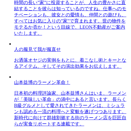
時間の長い”家”に投資することが、人生の豊かさに直
結することを彼らは知っているのですね。仕事へのモ
チベーションも、彼女との愛情も、仲間との遊びも、
すべてはお気に入りの”家”で育まれます。世の物件を
モテるか否か！という目線で、LEON不動産がご案内
いたします。
人の服見て我が服直せ
お洒落オヤジの実例をもとに、着こなし術とキーとな
るアイテム、そしてその演出効果をお伝えします。
山本益博のラーメン革命！
日本初の料理評論家、山本益博さんはいま、ラーメン
が「美味しい革命」の渦中にあると言います。長らく
B級グルメとして愛されてきたラーメンは、ミシュラ
ンも認める一流の料理へと変貌を遂げつつあります。
新時代に向けて群雄割拠する街のラーメン店を巨匠自
らが実食リポートする連載です。