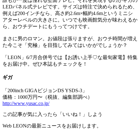
誰もが一度は憧れる壁面テレビ。それを実現するのがギガの
LEDパネル式テレビです。サイズは特注で決められるため、
例えば200インチなら、高さ約2.6m×幅約4.6mというミニシ
アターレベルの大きさに。いつでも映画館気分が味わえるか
ら、おウチデートにもうってつけです。
まさに男のロマン。お値段は張りますが、おウチ時間が増え
た今こそ「究極」を目指してみてはいかがでしょうか？
「LEON」6/7月合併号では【お誘い上手♡な最旬家電】特集
をお届け中。ぜひ本誌もチェックを！
ギガ
「200inch GIGAビジョンDS YSDS-3」
価格：1000万円〜（税抜、編集部調べ）
http://www.yusac.co.jp/
この記事が気に入ったら「いいね！」しよう
Web LEONの最新ニュースをお届けします。