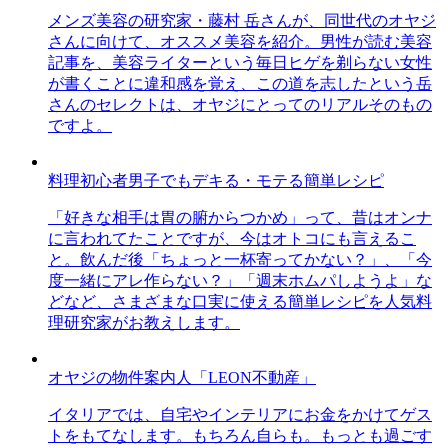
メンズ美容の研究家・藤村 岳さんが、同世代のオヤジ
さんに向けて、オススメ美容を紹介。男性が読む美容
記事を、美容ライターという毎日ヒゲを剃らない女性
が書くことに違和感を覚え、この道を志したという岳
さんのセレクトは、オヤジにとってのリアルそのもの
ですよ。
料理初心者男子でもデキる・モテる簡単レシピ
「好きな相手は胃の腑からつかめ」って、昔はオンナ
に言われてたことですが、今はオトコにも言えるこ
と。飲んだ後「ちょっと一杯寄ってかない？」、「今
度一緒にアレ作らない？」「週末ホムパしようよ」な
どなど、さまざまな口実に使える簡単レシピを人気料
理研究家がお教えします。
オヤジの物件案内人「LEON不動産」
イタリアでは、自宅やインテリアにお金をかけてゲス
トをもてなします。もちろん自らも。もっとも過ごす