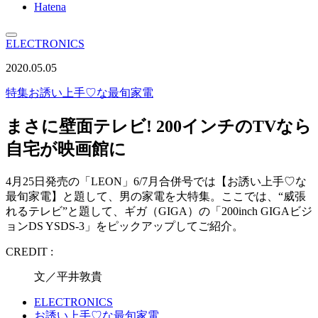
Hatena
ELECTRONICS
2020.05.05
特集
お誘い上手♡な最旬家電
まさに壁面テレビ! 200インチのTVなら
自宅が映画館に
4月25日発売の「LEON」6/7月合併号では【お誘い上手♡な
最旬家電】と題して、男の家電を大特集。ここでは、“威張
れるテレビ”と題して、ギガ（GIGA）の「200inch GIGAビジ
ョンDS YSDS-3」をピックアップしてご紹介。
CREDIT :
文／平井敦貴
ELECTRONICS
お誘い上手♡な最旬家電