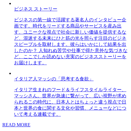
ビジネス ストーリー
ビジネスの第一線で活躍する著名人のインタビュー企
画です。時代をリードする商品やサービスを産み出
す、ユニークな視点で社会に新しい価値を提供するな
ど、混迷する未来にひと筋の光を照らす注目のビジネ
スピープルを取材します。彼らはいかにして結果を出
したのか？ 人知れぬ苦労や仕事で得た意外な気づきな
ど、ここでしか読めない充実のビジネスストーリーを
お届けします。
イタリア人マッシの「思考する食欲」
イタリア生まれのフード＆ライフスタイルライター、
マッシさん。世界が急速に繋がって、広い視野が求め
られるこの時代に、日本人とはちょっと違う視点で日
本と世界の食に関する文化や習慣、メニューなどにつ
いて考える連載です。
READ MORE