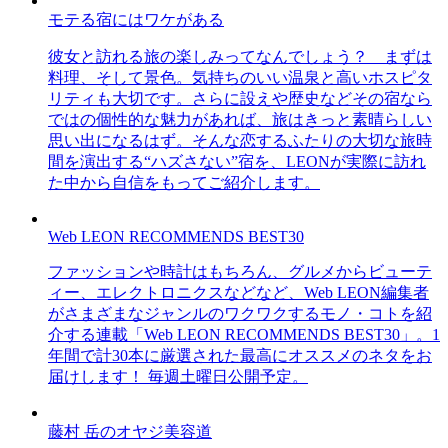
モテる宿にはワケがある
彼女と訪れる旅の楽しみってなんでしょう？ まずは
料理、そして景色。気持ちのいい温泉と高いホスピタ
リティも大切です。さらに設えや歴史などその宿なら
ではの個性的な魅力があれば、旅はきっと素晴らしい
思い出になるはず。そんな恋するふたりの大切な旅時
間を演出する“ハズさない”宿を、LEONが実際に訪れ
た中から自信をもってご紹介します。
Web LEON RECOMMENDS BEST30
ファッションや時計はもちろん、グルメからビューテ
ィー、エレクトロニクスなどなど、Web LEON編集者
がさまざまなジャンルのワクワクするモノ・コトを紹
介する連載「Web LEON RECOMMENDS BEST30」。1
年間で計30本に厳選された最高にオススメのネタをお
届けします！ 毎週土曜日公開予定。
藤村 岳のオヤジ美容道