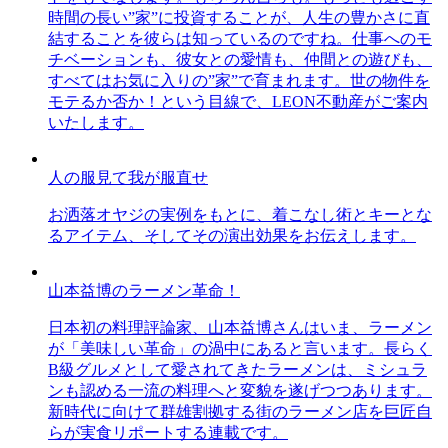
時間の長い”家”に投資することが、人生の豊かさに直
結することを彼らは知っているのですね。仕事へのモ
チベーションも、彼女との愛情も、仲間との遊びも、
すべてはお気に入りの”家”で育まれます。世の物件を
モテるか否か！という目線で、LEON不動産がご案内
いたします。
人の服見て我が服直せ
お洒落オヤジの実例をもとに、着こなし術とキーとな
るアイテム、そしてその演出効果をお伝えします。
山本益博のラーメン革命！
日本初の料理評論家、山本益博さんはいま、ラーメン
が「美味しい革命」の渦中にあると言います。長らく
B級グルメとして愛されてきたラーメンは、ミシュラ
ンも認める一流の料理へと変貌を遂げつつあります。
新時代に向けて群雄割拠する街のラーメン店を巨匠自
らが実食リポートする連載です。