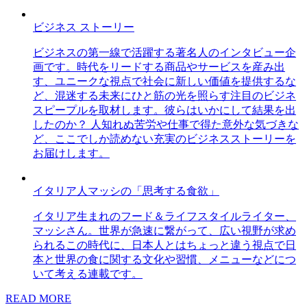
ビジネス ストーリー
ビジネスの第一線で活躍する著名人のインタビュー企
画です。時代をリードする商品やサービスを産み出
す、ユニークな視点で社会に新しい価値を提供するな
ど、混迷する未来にひと筋の光を照らす注目のビジネ
スピープルを取材します。彼らはいかにして結果を出
したのか？ 人知れぬ苦労や仕事で得た意外な気づきな
ど、ここでしか読めない充実のビジネスストーリーを
お届けします。
イタリア人マッシの「思考する食欲」
イタリア生まれのフード＆ライフスタイルライター、
マッシさん。世界が急速に繋がって、広い視野が求め
られるこの時代に、日本人とはちょっと違う視点で日
本と世界の食に関する文化や習慣、メニューなどにつ
いて考える連載です。
READ MORE