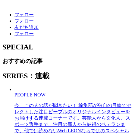
フォロー
フォロー
友だち追加
フォロー
SPECIAL
おすすめの記事
SERIES：連載
PEOPLE NOW
今、この人の話が聞きたい！ 編集部が独自の目線でセ
レクトした注目ピープルのオリジナルインタビューを
お届けする連載コーナーです。芸能人から文化人、ス
ポーツ選手まで、注目の新人から納得のベテランま
で、他では読めないWeb LEONならではのスペシャル