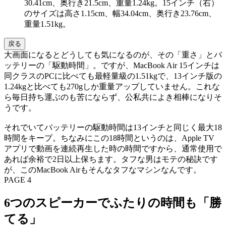
30.41cm、奥行き21.5cm、重量1.24kg。15インチ（右）
のサイズは高さ1.15cm、幅34.04cm、奥行き23.76cm、
重量1.51kg。
戻る
大画面になるとどうしても気になるのが、その「重さ」とバ
ッテリーの「駆動時間」。ですが、MacBook Air 15インチは
同クラスのPCに比べても最軽量級の1.51kgで、13インチ版の
1.24kgと比べても270gしか重量アップしていません。これな
ら毎日持ち運ぶのも苦にならず、公私共によき相棒になりそ
うです。
それでいてバッテリーの駆動時間は13インチと同じく最大18
時間をキープ。ちなみにこの18時間というのは、Apple TV
アプリで動画を連続再生した時の時間ですから、通常使用で
あれば余裕で2日以上保ちます。タフな男はモテの秘訣です
が、このMacBook Airもそんなタフなマシンなんです。
PAGE 4
6つのスピーカーでふたりの時間も「勝
てる」