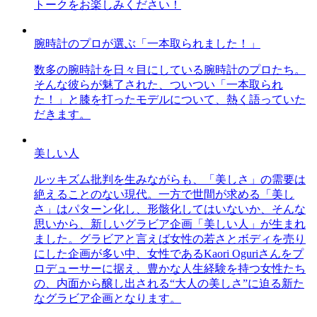
トークをお楽しみください！
腕時計のプロが選ぶ「一本取られました！」
数多の腕時計を日々目にしている腕時計のプロたち。
そんな彼らが魅了された、ついつい「一本取られ
た！」と膝を打ったモデルについて、熱く語っていた
だきます。
美しい人
ルッキズム批判を生みながらも、「美しさ」の需要は
絶えることのない現代。一方で世間が求める「美し
さ」はパターン化し、形骸化してはいないか、そんな
思いから、新しいグラビア企画「美しい人」が生まれ
ました。グラビアと言えば女性の若さとボディを売り
にした企画が多い中、女性であるKaori Oguriさんをプ
ロデューサーに据え、豊かな人生経験を持つ女性たち
の、内面から醸し出される“大人の美しさ”に迫る新た
なグラビア企画となります。