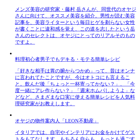
メンズ美容の研究家・藤村 岳さんが、同世代のオヤジ
さんに向けて、オススメ美容を紹介。男性が読む美容
記事を、美容ライターという毎日ヒゲを剃らない女性
が書くことに違和感を覚え、この道を志したという岳
さんのセレクトは、オヤジにとってのリアルそのもの
ですよ。
料理初心者男子でもデキる・モテる簡単レシピ
「好きな相手は胃の腑からつかめ」って、昔はオンナ
に言われてたことですが、今はオトコにも言えるこ
と。飲んだ後「ちょっと一杯寄ってかない？」、「今
度一緒にアレ作らない？」「週末ホムパしようよ」な
どなど、さまざまな口実に使える簡単レシピを人気料
理研究家がお教えします。
オヤジの物件案内人「LEON不動産」
イタリアでは、自宅やインテリアにお金をかけてゲス
トをもてなします。もちろん自らも。もっとも過ごす