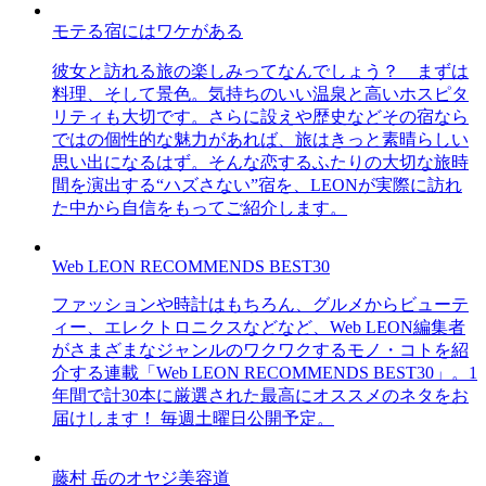
モテる宿にはワケがある
彼女と訪れる旅の楽しみってなんでしょう？ まずは
料理、そして景色。気持ちのいい温泉と高いホスピタ
リティも大切です。さらに設えや歴史などその宿なら
ではの個性的な魅力があれば、旅はきっと素晴らしい
思い出になるはず。そんな恋するふたりの大切な旅時
間を演出する“ハズさない”宿を、LEONが実際に訪れ
た中から自信をもってご紹介します。
Web LEON RECOMMENDS BEST30
ファッションや時計はもちろん、グルメからビューテ
ィー、エレクトロニクスなどなど、Web LEON編集者
がさまざまなジャンルのワクワクするモノ・コトを紹
介する連載「Web LEON RECOMMENDS BEST30」。1
年間で計30本に厳選された最高にオススメのネタをお
届けします！ 毎週土曜日公開予定。
藤村 岳のオヤジ美容道