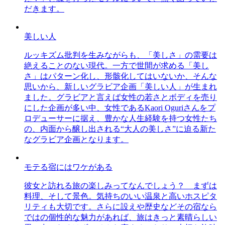
だきます。
美しい人
ルッキズム批判を生みながらも、「美しさ」の需要は
絶えることのない現代。一方で世間が求める「美し
さ」はパターン化し、形骸化してはいないか、そんな
思いから、新しいグラビア企画「美しい人」が生まれ
ました。グラビアと言えば女性の若さとボディを売り
にした企画が多い中、女性であるKaori Oguriさんをプ
ロデューサーに据え、豊かな人生経験を持つ女性たち
の、内面から醸し出される“大人の美しさ”に迫る新た
なグラビア企画となります。
モテる宿にはワケがある
彼女と訪れる旅の楽しみってなんでしょう？ まずは
料理、そして景色。気持ちのいい温泉と高いホスピタ
リティも大切です。さらに設えや歴史などその宿なら
ではの個性的な魅力があれば、旅はきっと素晴らしい