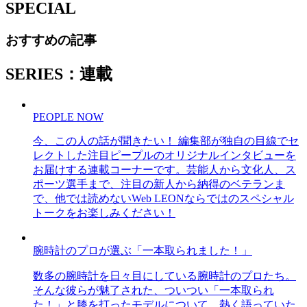
SPECIAL
おすすめの記事
SERIES：連載
PEOPLE NOW
今、この人の話が聞きたい！ 編集部が独自の目線でセ
レクトした注目ピープルのオリジナルインタビューを
お届けする連載コーナーです。芸能人から文化人、ス
ポーツ選手まで、注目の新人から納得のベテランま
で、他では読めないWeb LEONならではのスペシャル
トークをお楽しみください！
腕時計のプロが選ぶ「一本取られました！」
数多の腕時計を日々目にしている腕時計のプロたち。
そんな彼らが魅了された、ついつい「一本取られ
た！」と膝を打ったモデルについて、熱く語っていた