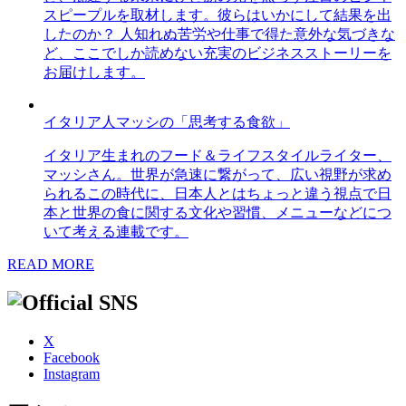
スピープルを取材します。彼らはいかにして結果を出
したのか？ 人知れぬ苦労や仕事で得た意外な気づきな
ど、ここでしか読めない充実のビジネスストーリーを
お届けします。
イタリア人マッシの「思考する食欲」
イタリア生まれのフード＆ライフスタイルライター、
マッシさん。世界が急速に繋がって、広い視野が求め
られるこの時代に、日本人とはちょっと違う視点で日
本と世界の食に関する文化や習慣、メニューなどにつ
いて考える連載です。
READ MORE
X
Facebook
Instagram