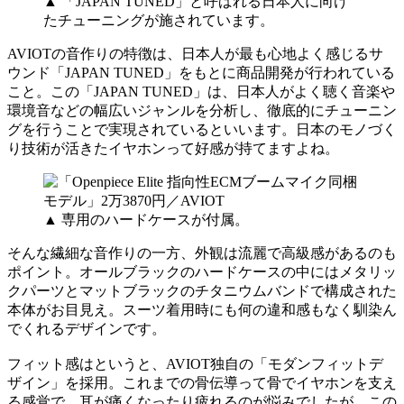
▲ 「JAPAN TUNED」と呼ばれる日本人に向け
たチューニングが施されています。
AVIOTの音作りの特徴は、日本人が最も心地よく感じるサ
ウンド「JAPAN TUNED」をもとに商品開発が行われている
こと。この「JAPAN TUNED」は、日本人がよく聴く音楽や
環境音などの幅広いジャンルを分析し、徹底的にチューニン
グを行うことで実現されているといいます。日本のモノづく
り技術が活きたイヤホンって好感が持てますよね。
▲ 専用のハードケースが付属。
そんな繊細な音作りの一方、外観は流麗で高級感があるのも
ポイント。オールブラックのハードケースの中にはメタリッ
クパーツとマットブラックのチタニウムバンドで構成された
本体がお目見え。スーツ着用時にも何の違和感もなく馴染ん
でくれるデザインです。
フィット感はというと、AVIOT独自の「モダンフィットデ
ザイン」を採用。これまでの骨伝導って骨でイヤホンを支え
る感覚で、耳が痛くなったり疲れるのが悩みでしたが、この