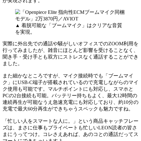
が実現されます。
▲ 着脱可能な「ブームマイク」はクリアな音質
を実現。
実際に外出先での通話や騒がしいオフィスでのZOOM利用を
行ってみましたが、雑音にほとんど影響を受けることなく、
聞き手・受け手とも双方にストレスなく通話することができ
ました。
また細かなところですが、マイク接続時でも「ブームマイ
ク」にUSB-C端子が搭載されているので充電しながらのマイ
ク使用も可能です。マルチポイントにも対応し、スマホと
PCの2台接続も可能。バッテリー持ちもよく、最大12時間の
連続再生が可能なうえ急速充電にも対応しており、約10分の
充電で最大60分再生ができちゃうスペックも魅力ですね。
「忙しい人をスマートな人に。」という商品キャッチフレー
ズは、まさに仕事もプライベートも忙しいLEON読者の皆さ
まにうってつけ。コレさえあれば、あのコとの通話だってス
マートにできちゃいますよ。