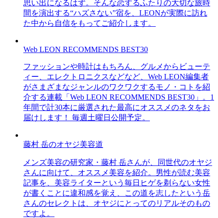
思い出になるはず。そんな恋するふたりの大切な旅時
間を演出する“ハズさない”宿を、LEONが実際に訪れ
た中から自信をもってご紹介します。
Web LEON RECOMMENDS BEST30
ファッションや時計はもちろん、グルメからビューテ
ィー、エレクトロニクスなどなど、Web LEON編集者
がさまざまなジャンルのワクワクするモノ・コトを紹
介する連載「Web LEON RECOMMENDS BEST30」。1
年間で計30本に厳選された最高にオススメのネタをお
届けします！ 毎週土曜日公開予定。
藤村 岳のオヤジ美容道
メンズ美容の研究家・藤村 岳さんが、同世代のオヤジ
さんに向けて、オススメ美容を紹介。男性が読む美容
記事を、美容ライターという毎日ヒゲを剃らない女性
が書くことに違和感を覚え、この道を志したという岳
さんのセレクトは、オヤジにとってのリアルそのもの
ですよ。