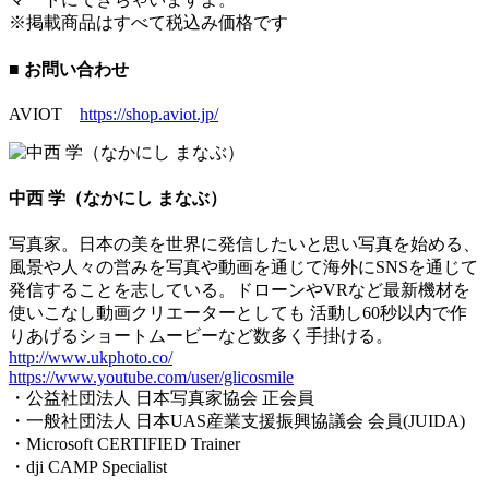
※掲載商品はすべて税込み価格です
■ お問い合わせ
AVIOT
https://shop.aviot.jp/
中西 学（なかにし まなぶ）
写真家。日本の美を世界に発信したいと思い写真を始める、
風景や人々の営みを写真や動画を通じて海外にSNSを通じて
発信することを志している。ドローンやVRなど最新機材を
使いこなし動画クリエーターとしても 活動し60秒以内で作
りあげるショートムービーなど数多く手掛ける。
http://www.ukphoto.co/
https://www.youtube.com/user/glicosmile
・公益社団法人 日本写真家協会 正会員
・一般社団法人 日本UAS産業支援振興協議会 会員(JUIDA)
・Microsoft CERTIFIED Trainer
・dji CAMP Specialist