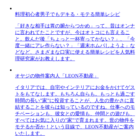
料理初心者男子でもデキる・モテる簡単レシピ
「好きな相手は胃の腑からつかめ」って、昔はオンナ
に言われてたことですが、今はオトコにも言えるこ
と。飲んだ後「ちょっと一杯寄ってかない？」、「今
度一緒にアレ作らない？」「週末ホムパしようよ」な
どなど、さまざまな口実に使える簡単レシピを人気料
理研究家がお教えします。
オヤジの物件案内人「LEON不動産」
イタリアでは、自宅やインテリアにお金をかけてゲス
トをもてなします。もちろん自らも。もっとも過ごす
時間の長い”家”に投資することが、人生の豊かさに直
結することを彼らは知っているのですね。仕事へのモ
チベーションも、彼女との愛情も、仲間との遊びも、
すべてはお気に入りの”家”で育まれます。世の物件を
モテるか否か！という目線で、LEON不動産がご案内
いたします。