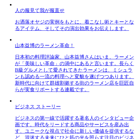
人の服見て我が服直せ
お洒落オヤジの実例をもとに、着こなし術とキーとな
るアイテム、そしてその演出効果をお伝えします。
山本益博のラーメン革命！
日本初の料理評論家、山本益博さんはいま、ラーメン
が「美味しい革命」の渦中にあると言います。長らく
B級グルメとして愛されてきたラーメンは、ミシュラ
ンも認める一流の料理へと変貌を遂げつつあります。
新時代に向けて群雄割拠する街のラーメン店を巨匠自
らが実食リポートする連載です。
ビジネス ストーリー
ビジネスの第一線で活躍する著名人のインタビュー企
画です。時代をリードする商品やサービスを産み出
す、ユニークな視点で社会に新しい価値を提供するな
ど、混迷する未来にひと筋の光を照らす注目のビジネ