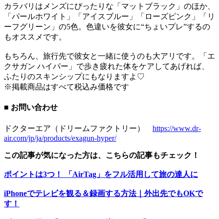
カラバリはメンズにぴったりな「マットブラック」のほか、
「パールホワイト」「アイスブルー」「ローズピンク」「リ
ーフグリーン」の5色。色違いを彼女に“ちょいプレ”するの
もオススメです。
もちろん、旅行先で彼女と一緒に使うのも大アリです。「エ
クサガン ハイパー」で歩き疲れた体をケアしてあげれば、
ふたりのスキンシップにもなりますよ♡
※掲載商品はすべて税込み価格です
■ お問い合わせ
ドクターエア（ドリームファクトリー）
https://www.dr-
air.com/jp/ja/products/exagun-hyper/
この記事が気になった方は、こちらの記事もチェック！
ポイントは3つ！ 「AirTag」をフル活用して旅の達人に
iPhoneでテレビを観る＆録画する方法｜外出先でもOKで
す！