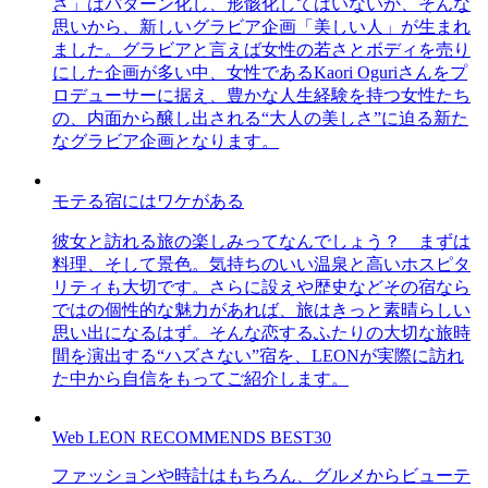
さ」はパターン化し、形骸化してはいないか、そんな
思いから、新しいグラビア企画「美しい人」が生まれ
ました。グラビアと言えば女性の若さとボディを売り
にした企画が多い中、女性であるKaori Oguriさんをプ
ロデューサーに据え、豊かな人生経験を持つ女性たち
の、内面から醸し出される“大人の美しさ”に迫る新た
なグラビア企画となります。
モテる宿にはワケがある
彼女と訪れる旅の楽しみってなんでしょう？ まずは
料理、そして景色。気持ちのいい温泉と高いホスピタ
リティも大切です。さらに設えや歴史などその宿なら
ではの個性的な魅力があれば、旅はきっと素晴らしい
思い出になるはず。そんな恋するふたりの大切な旅時
間を演出する“ハズさない”宿を、LEONが実際に訪れ
た中から自信をもってご紹介します。
Web LEON RECOMMENDS BEST30
ファッションや時計はもちろん、グルメからビューテ