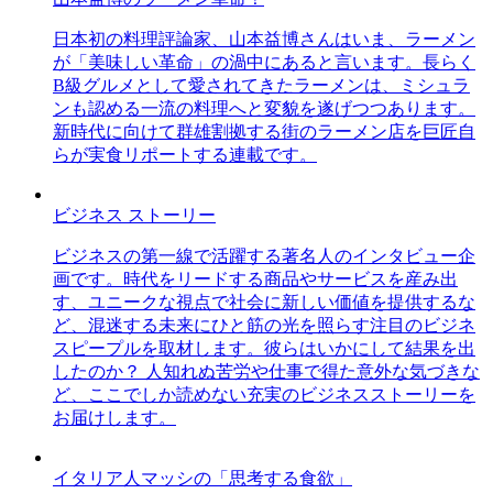
日本初の料理評論家、山本益博さんはいま、ラーメン
が「美味しい革命」の渦中にあると言います。長らく
B級グルメとして愛されてきたラーメンは、ミシュラ
ンも認める一流の料理へと変貌を遂げつつあります。
新時代に向けて群雄割拠する街のラーメン店を巨匠自
らが実食リポートする連載です。
ビジネス ストーリー
ビジネスの第一線で活躍する著名人のインタビュー企
画です。時代をリードする商品やサービスを産み出
す、ユニークな視点で社会に新しい価値を提供するな
ど、混迷する未来にひと筋の光を照らす注目のビジネ
スピープルを取材します。彼らはいかにして結果を出
したのか？ 人知れぬ苦労や仕事で得た意外な気づきな
ど、ここでしか読めない充実のビジネスストーリーを
お届けします。
イタリア人マッシの「思考する食欲」