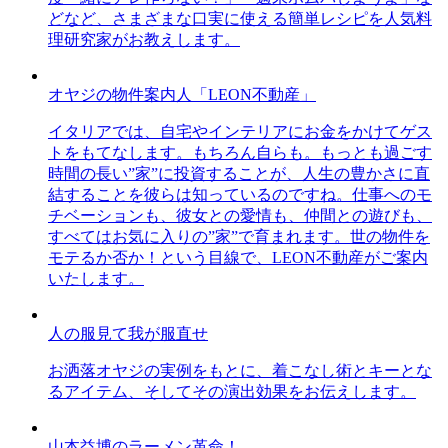
どなど、さまざまな口実に使える簡単レシピを人気料
理研究家がお教えします。
オヤジの物件案内人「LEON不動産」
イタリアでは、自宅やインテリアにお金をかけてゲス
トをもてなします。もちろん自らも。もっとも過ごす
時間の長い”家”に投資することが、人生の豊かさに直
結することを彼らは知っているのですね。仕事へのモ
チベーションも、彼女との愛情も、仲間との遊びも、
すべてはお気に入りの”家”で育まれます。世の物件を
モテるか否か！という目線で、LEON不動産がご案内
いたします。
人の服見て我が服直せ
お洒落オヤジの実例をもとに、着こなし術とキーとな
るアイテム、そしてその演出効果をお伝えします。
山本益博のラーメン革命！