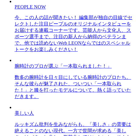
PEOPLE NOW
今、この人の話が聞きたい！ 編集部が独自の目線でセ
レクトした注目ピープルのオリジナルインタビューを
お届けする連載コーナーです。芸能人から文化人、ス
ポーツ選手まで、注目の新人から納得のベテランま
で、他では読めないWeb LEONならではのスペシャル
トークをお楽しみください！
腕時計のプロが選ぶ「一本取られました！」
数多の腕時計を日々目にしている腕時計のプロたち。
そんな彼らが魅了された、ついつい「一本取られ
た！」と膝を打ったモデルについて、熱く語っていた
だきます。
美しい人
ルッキズム批判を生みながらも、「美しさ」の需要は
絶えることのない現代。一方で世間が求める「美し