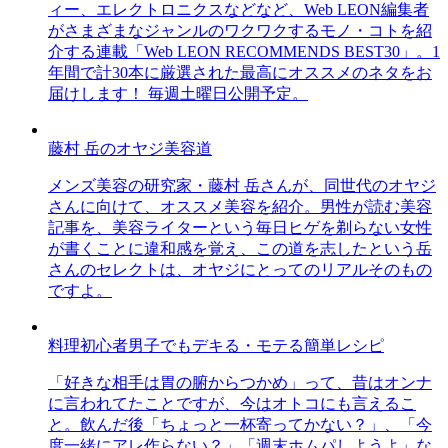
ィー、エレクトロニクスなどなど、Web LEON編集者
がさまざまなジャンルのワクワクするモノ・コトを紹
介する連載「Web LEON RECOMMENDS BEST30」。1
年間で計30本に厳選された最高にオススメのネタをお
届けします！ 毎週土曜日公開予定。
藤村 岳のオヤジ美容道
メンズ美容の研究家・藤村 岳さんが、同世代のオヤジ
さんに向けて、オススメ美容を紹介。男性が読む美容
記事を、美容ライターという毎日ヒゲを剃らない女性
が書くことに違和感を覚え、この道を志したという岳
さんのセレクトは、オヤジにとってのリアルそのもの
ですよ。
料理初心者男子でもデキる・モテる簡単レシピ
「好きな相手は胃の腑からつかめ」って、昔はオンナ
に言われてたことですが、今はオトコにも言えるこ
と。飲んだ後「ちょっと一杯寄ってかない？」、「今
度一緒にアレ作らない？」「週末ホムパしようよ」な