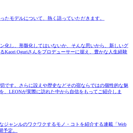
ったモデルについて、熱く語っていただきます。
ン化し、形骸化してはいないか、そんな思いから、新しいグ
ri Oguriさんをプロデューサーに据え、豊かな人生経験
切です。さらに設えや歴史などその宿ならではの個性的な魅
を、LEONが実際に訪れた中から自信をもってご紹介しま
まなジャンルのワクワクするモノ・コトを紹介する連載「Web
公開予定。