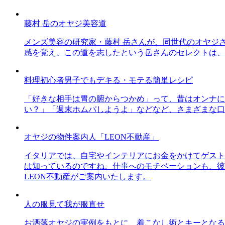
藤村 岳のオヤジ美容道
メンズ美容の研究家・藤村 岳さんが、同世代のオヤジ
感を覚え、この道を志したという岳さんのセレクトは、
料理初心者男子でもデキる・モテる簡単レシピ
「好きな相手は胃の腑からつかめ」って、昔はオンナに
い？」「週末ホムパしようよ」などなど、さまざまな口
オヤジの物件案内人「LEON不動産」
イタリアでは、自宅やインテリアにお金をかけてゲスト
は知っているのですね。仕事へのモチベーションも、彼
LEON不動産がご案内いたします。
人の服見て我が服直せ
お洒落オヤジの実例をもとに、着こなし術とキーとなる