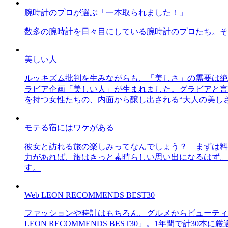
腕時計のプロが選ぶ「一本取られました！」
数多の腕時計を日々目にしている腕時計のプロたち。そ
美しい人
ルッキズム批判を生みながらも、「美しさ」の需要は絶
ラビア企画「美しい人」が生まれました。グラビアと言え
を持つ女性たちの、内面から醸し出される“大人の美し
モテる宿にはワケがある
彼女と訪れる旅の楽しみってなんでしょう？ まずは料
力があれば、旅はきっと素晴らしい思い出になるはず。
す。
Web LEON RECOMMENDS BEST30
ファッションや時計はもちろん、グルメからビューティー
LEON RECOMMENDS BEST30」。1年間で計