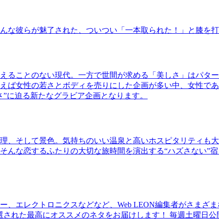
んな彼らが魅了された、ついつい「一本取られた！」と膝を打
えることのない現代。一方で世間が求める「美しさ」はパター
ば女性の若さとボディを売りにした企画が多い中、女性であるKao
さ”に迫る新たなグラビア企画となります。
理、そして景色。気持ちのいい温泉と高いホスピタリティも大
そんな恋するふたりの大切な旅時間を演出する“ハズさない”宿
、エレクトロニクスなどなど、Web LEON編集者がさまざ
30本に厳選された最高にオススメのネタをお届けします！ 毎週土曜日