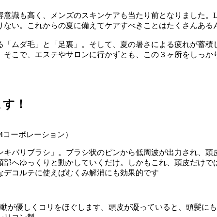
意識も高く、メンズのスキンケアも当たり前となりました。LE
りない。これからの夏に備えてケアすべきことはたくさんある
る「ムダ毛」と「足裏」。そして、夏の暑さによる疲れが蓄積
。そこで、エステやサロンに行かずとも、この３ヶ所をしっか
ます！
GMコーポレーション）
ンキバリブラシ」。ブラシ状のピンから低周波が出力され、頭
頭部へゆっくりと動かしていくだけ。しかもこれ、頭皮だけで
なデコルテに使えばむくみ解消にも効果的です
回の振動が優しくコリをほぐします。頭皮が凝っていると、頭髪