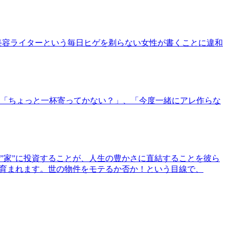
美容ライターという毎日ヒゲを剃らない女性が書くことに違和
「ちょっと一杯寄ってかない？」、「今度一緒にアレ作らな
”家”に投資することが、人生の豊かさに直結することを彼ら
で育まれます。世の物件をモテるか否か！という目線で、