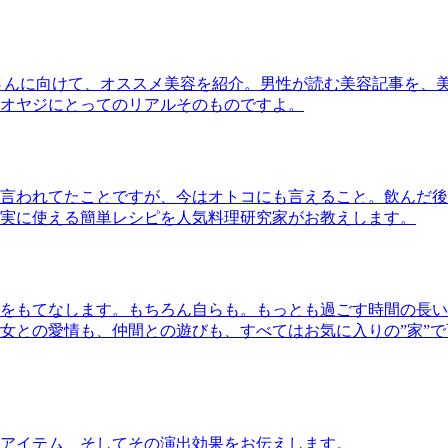
さんに向けて、オススメ美容を紹介。男性が読む美容記事を、
オヤジにとってのリアルそのものですよ。
言われてたことですが、今はオトコにも言えること。飲んだ後
実に使える簡単レシピを人気料理研究家がお教えします。
をもてなします。もちろん自らも。もっとも過ごす時間の長い
女との愛情も、仲間との遊びも、すべてはお気に入りの”家”
アイテム、そしてその演出効果をお伝えします。