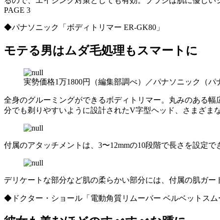
るので、エイジング対策としても有効。ブラシは肌に優しい
PAGE 3
◆パナソニック「ボディトリマー ER-GK80」
モテる男はムダ毛処理もスマートに
実勢価格1万1800円（編集部調べ）／パナソニック（パ
全身のグルーミングができるボディトリマー。丸みのある幅広
分でも剃りやすいように設計されたV字型ヘッド、さまざま
付属のアタッチメントは、3〜12mmの10段階で長さを設
デリケートな部分など肌の柔らかい部分には、付属の肌ガー
◆ドクター・ショール「電動角質リムーバー ベルベットスム