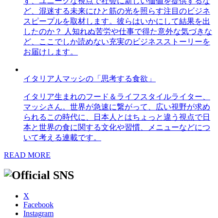
す、ユニークな視点で社会に新しい価値を提供するな
ど、混迷する未来にひと筋の光を照らす注目のビジネ
スピープルを取材します。彼らはいかにして結果を出
したのか？ 人知れぬ苦労や仕事で得た意外な気づきな
ど、ここでしか読めない充実のビジネスストーリーを
お届けします。
イタリア人マッシの「思考する食欲」
イタリア生まれのフード＆ライフスタイルライター、
マッシさん。世界が急速に繋がって、広い視野が求め
られるこの時代に、日本人とはちょっと違う視点で日
本と世界の食に関する文化や習慣、メニューなどにつ
いて考える連載です。
READ MORE
X
Facebook
Instagram