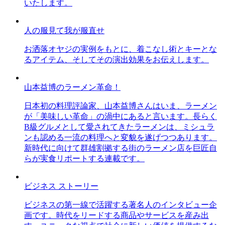
いたします。
人の服見て我が服直せ
お洒落オヤジの実例をもとに、着こなし術とキーとな
るアイテム、そしてその演出効果をお伝えします。
山本益博のラーメン革命！
日本初の料理評論家、山本益博さんはいま、ラーメン
が「美味しい革命」の渦中にあると言います。長らく
B級グルメとして愛されてきたラーメンは、ミシュラ
ンも認める一流の料理へと変貌を遂げつつあります。
新時代に向けて群雄割拠する街のラーメン店を巨匠自
らが実食リポートする連載です。
ビジネス ストーリー
ビジネスの第一線で活躍する著名人のインタビュー企
画です。時代をリードする商品やサービスを産み出