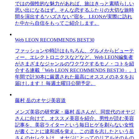
ではの個性的な魅力があれば、旅はきっと素晴らしい
思い出になるはず。そんな恋するふたりの大切な旅時
間を演出する“ハズさない”宿を、LEONが実際に訪れ
た中から自信をもってご紹介します。
Web LEON RECOMMENDS BEST30
ファッションや時計はもちろん、グルメからビューテ
ィー、エレクトロニクスなどなど、Web LEON編集者
がさまざまなジャンルのワクワクするモノ・コトを紹
介する連載「Web LEON RECOMMENDS BEST30」。1
年間で計30本に厳選された最高にオススメのネタをお
届けします！ 毎週土曜日公開予定。
藤村 岳のオヤジ美容道
メンズ美容の研究家・藤村 岳さんが、同世代のオヤジ
さんに向けて、オススメ美容を紹介。男性が読む美容
記事を、美容ライターという毎日ヒゲを剃らない女性
が書くことに違和感を覚え、この道を志したという岳
さんのセレクトは、オヤジにとってのリアルそのもの