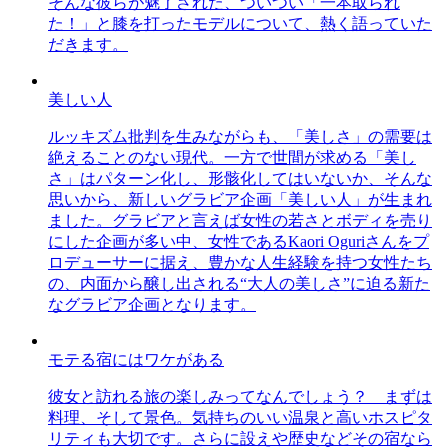
そんな彼らが魅了された、ついつい「一本取られ
た！」と膝を打ったモデルについて、熱く語っていた
だきます。
美しい人
ルッキズム批判を生みながらも、「美しさ」の需要は
絶えることのない現代。一方で世間が求める「美し
さ」はパターン化し、形骸化してはいないか、そんな
思いから、新しいグラビア企画「美しい人」が生まれ
ました。グラビアと言えば女性の若さとボディを売り
にした企画が多い中、女性であるKaori Oguriさんをプ
ロデューサーに据え、豊かな人生経験を持つ女性たち
の、内面から醸し出される“大人の美しさ”に迫る新た
なグラビア企画となります。
モテる宿にはワケがある
彼女と訪れる旅の楽しみってなんでしょう？ まずは
料理、そして景色。気持ちのいい温泉と高いホスピタ
リティも大切です。さらに設えや歴史などその宿なら