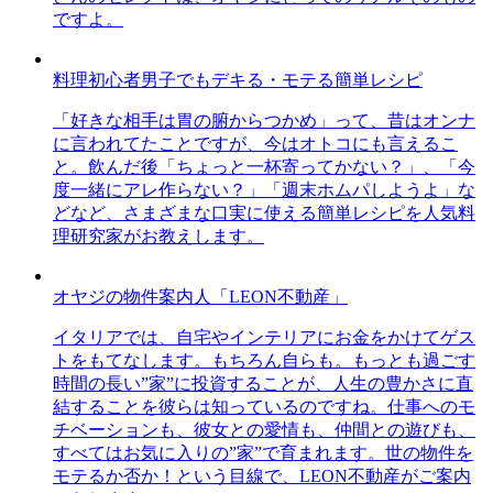
ですよ。
料理初心者男子でもデキる・モテる簡単レシピ
「好きな相手は胃の腑からつかめ」って、昔はオンナ
に言われてたことですが、今はオトコにも言えるこ
と。飲んだ後「ちょっと一杯寄ってかない？」、「今
度一緒にアレ作らない？」「週末ホムパしようよ」な
どなど、さまざまな口実に使える簡単レシピを人気料
理研究家がお教えします。
オヤジの物件案内人「LEON不動産」
イタリアでは、自宅やインテリアにお金をかけてゲス
トをもてなします。もちろん自らも。もっとも過ごす
時間の長い”家”に投資することが、人生の豊かさに直
結することを彼らは知っているのですね。仕事へのモ
チベーションも、彼女との愛情も、仲間との遊びも、
すべてはお気に入りの”家”で育まれます。世の物件を
モテるか否か！という目線で、LEON不動産がご案内