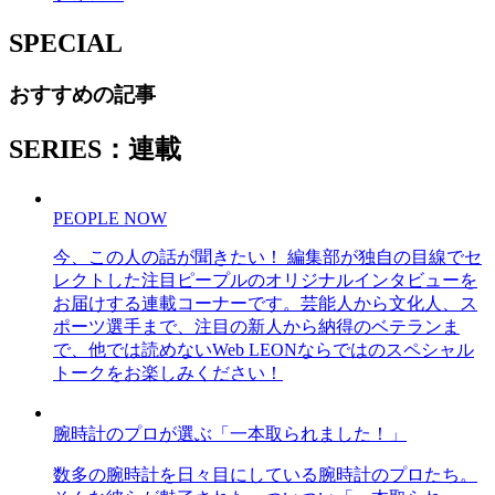
SPECIAL
おすすめの記事
SERIES：連載
PEOPLE NOW
今、この人の話が聞きたい！ 編集部が独自の目線でセ
レクトした注目ピープルのオリジナルインタビューを
お届けする連載コーナーです。芸能人から文化人、ス
ポーツ選手まで、注目の新人から納得のベテランま
で、他では読めないWeb LEONならではのスペシャル
トークをお楽しみください！
腕時計のプロが選ぶ「一本取られました！」
数多の腕時計を日々目にしている腕時計のプロたち。