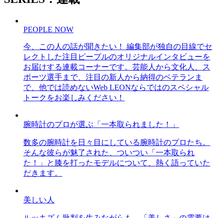
PEOPLE NOW
今、この人の話が聞きたい！ 編集部が独自の目線でセ
レクトした注目ピープルのオリジナルインタビューを
お届けする連載コーナーです。芸能人から文化人、ス
ポーツ選手まで、注目の新人から納得のベテランま
で、他では読めないWeb LEONならではのスペシャル
トークをお楽しみください！
腕時計のプロが選ぶ「一本取られました！」
数多の腕時計を日々目にしている腕時計のプロたち。
そんな彼らが魅了された、ついつい「一本取られ
た！」と膝を打ったモデルについて、熱く語っていた
だきます。
美しい人
ルッキズム批判を生みながらも、「美しさ」の需要は