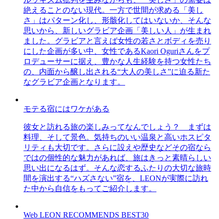
絶えることのない現代。一方で世間が求める「美し
さ」はパターン化し、形骸化してはいないか、そんな
思いから、新しいグラビア企画「美しい人」が生まれ
ました。グラビアと言えば女性の若さとボディを売り
にした企画が多い中、女性であるKaori Oguriさんをプ
ロデューサーに据え、豊かな人生経験を持つ女性たち
の、内面から醸し出される“大人の美しさ”に迫る新た
なグラビア企画となります。
モテる宿にはワケがある
彼女と訪れる旅の楽しみってなんでしょう？ まずは
料理、そして景色。気持ちのいい温泉と高いホスピタ
リティも大切です。さらに設えや歴史などその宿なら
ではの個性的な魅力があれば、旅はきっと素晴らしい
思い出になるはず。そんな恋するふたりの大切な旅時
間を演出する“ハズさない”宿を、LEONが実際に訪れ
た中から自信をもってご紹介します。
Web LEON RECOMMENDS BEST30