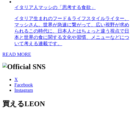
イタリア人マッシの「思考する食欲」
イタリア生まれのフード＆ライフスタイルライター、
マッシさん。世界が急速に繋がって、広い視野が求め
られるこの時代に、日本人とはちょっと違う視点で日
本と世界の食に関する文化や習慣、メニューなどにつ
いて考える連載です。
READ MORE
X
Facebook
Instagram
買えるLEON