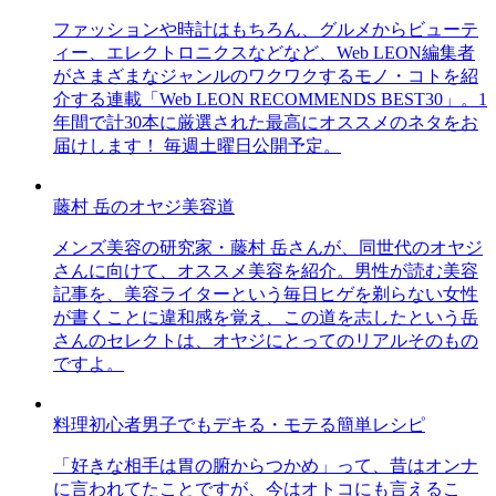
ファッションや時計はもちろん、グルメからビューテ
ィー、エレクトロニクスなどなど、Web LEON編集者
がさまざまなジャンルのワクワクするモノ・コトを紹
介する連載「Web LEON RECOMMENDS BEST30」。1
年間で計30本に厳選された最高にオススメのネタをお
届けします！ 毎週土曜日公開予定。
藤村 岳のオヤジ美容道
メンズ美容の研究家・藤村 岳さんが、同世代のオヤジ
さんに向けて、オススメ美容を紹介。男性が読む美容
記事を、美容ライターという毎日ヒゲを剃らない女性
が書くことに違和感を覚え、この道を志したという岳
さんのセレクトは、オヤジにとってのリアルそのもの
ですよ。
料理初心者男子でもデキる・モテる簡単レシピ
「好きな相手は胃の腑からつかめ」って、昔はオンナ
に言われてたことですが、今はオトコにも言えるこ