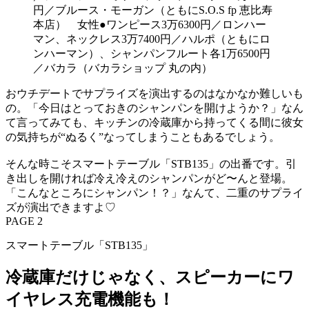
円／ブルース・モーガン（ともにS.O.S fp 恵比寿
本店） 女性●ワンピース3万6300円／ロンハー
マン、ネックレス3万7400円／ハルポ（ともにロ
ンハーマン）、シャンパンフルート各1万6500円
／バカラ（バカラショップ 丸の内）
おウチデートでサプライズを演出するのはなかなか難しいも
の。「今日はとっておきのシャンパンを開けようか？」なん
て言ってみても、キッチンの冷蔵庫から持ってくる間に彼女
の気持ちが“ぬるく”なってしまうこともあるでしょう。
そんな時こそスマートテーブル「STB135」の出番です。引
き出しを開ければ冷え冷えのシャンパンがど〜んと登場。
「こんなところにシャンパン！？」なんて、二重のサプライ
ズが演出できますよ♡
PAGE 2
スマートテーブル「STB135」
冷蔵庫だけじゃなく、スピーカーにワ
イヤレス充電機能も！