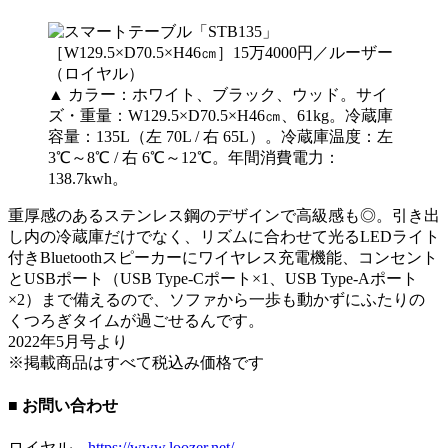
▲ カラー：ホワイト、ブラック、ウッド。サイ
ズ・重量：W129.5×D70.5×H46㎝、61kg。冷蔵庫
容量：135L（左 70L / 右 65L）。冷蔵庫温度：左
3℃～8℃ / 右 6℃～12℃。年間消費電力：
138.7kwh。
重厚感のあるステンレス鋼のデザインで高級感も◎。引き出
し内の冷蔵庫だけでなく、リズムに合わせて光るLEDライト
付きBluetoothスピーカーにワイヤレス充電機能、コンセント
とUSBポート（USB Type-Cポート×1、USB Type-Aポート
×2）まで備えるので、ソファから一歩も動かずにふたりの
くつろぎタイムが過ごせるんです。
2022年5月号より
※掲載商品はすべて税込み価格です
■ お問い合わせ
ロイヤル
https://www.loozer.net/