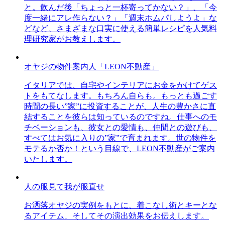
と。飲んだ後「ちょっと一杯寄ってかない？」、「今
度一緒にアレ作らない？」「週末ホムパしようよ」な
どなど、さまざまな口実に使える簡単レシピを人気料
理研究家がお教えします。
オヤジの物件案内人「LEON不動産」
イタリアでは、自宅やインテリアにお金をかけてゲス
トをもてなします。もちろん自らも。もっとも過ごす
時間の長い”家”に投資することが、人生の豊かさに直
結することを彼らは知っているのですね。仕事へのモ
チベーションも、彼女との愛情も、仲間との遊びも、
すべてはお気に入りの”家”で育まれます。世の物件を
モテるか否か！という目線で、LEON不動産がご案内
いたします。
人の服見て我が服直せ
お洒落オヤジの実例をもとに、着こなし術とキーとな
るアイテム、そしてその演出効果をお伝えします。