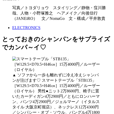
写真／トヨダリョウ スタイリング／静物・窪川勝
哉、人物・小野塚雅之 ヘアメイク／向後信行
（JANEiRO） 文／NomaGo 文・構成／平井敦貴
ELECTRONICS
とっておきのシャンパンをサプライズ
でカンパ～イ♡
▲ ソファから一歩も離れずに冷え冷えシャンパ
ンが注げます♡ スマートテーブル「STB135」
［W129.5×D70.5×H46㎝］15万4000円／ルーザー
（ロイヤル） 男性●ニット2万8600円、椅子に置
いたカーディガン4万2900円／ともにロンハーマ
ン、パンツ4万2900円／ジェルマーノ（イタルス
タイル 大阪京町堀店）、ネックレス12万4300円
／シンパシー・オブ・ソウル、バングル4万1800