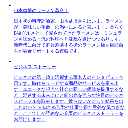
山本益博のラーメン革命！
日本初の料理評論家、山本益博さんはいま、ラーメン
が「美味しい革命」の渦中にあると言います。長らく
B級グルメとして愛されてきたラーメンは、ミシュラ
ンも認める一流の料理へと変貌を遂げつつあります。
新時代に向けて群雄割拠する街のラーメン店を巨匠自
らが実食リポートする連載です。
ビジネス ストーリー
ビジネスの第一線で活躍する著名人のインタビュー企
画です。時代をリードする商品やサービスを産み出
す、ユニークな視点で社会に新しい価値を提供するな
ど、混迷する未来にひと筋の光を照らす注目のビジネ
スピープルを取材します。彼らはいかにして結果を出
したのか？ 人知れぬ苦労や仕事で得た意外な気づきな
ど、ここでしか読めない充実のビジネスストーリーを
お届けします。