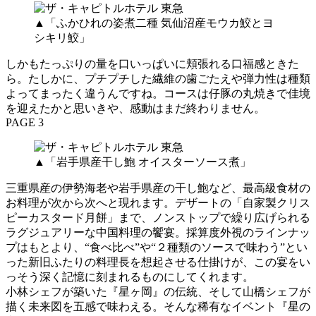
▲「ふかひれの姿煮二種 気仙沼産モウカ鮫とヨ
シキリ鮫」
しかもたっぷりの量を口いっぱいに頬張れる口福感ときた
ら。たしかに、プチプチした繊維の歯ごたえや弾力性は種類
よってまったく違うんですね。コースは仔豚の丸焼きで佳境
を迎えたかと思いきや、感動はまだ終わりません。
PAGE 3
▲「岩手県産干し鮑 オイスターソース煮」
三重県産の伊勢海老や岩手県産の干し鮑など、最高級食材の
お料理が次から次へと現れます。デザートの「自家製クリス
ピーカスタード月餅」まで、ノンストップで繰り広げられる
ラグジュアリーな中国料理の饗宴。採算度外視のラインナッ
プはもとより、“食べ比べ”や“２種類のソースで味わう”とい
った新旧ふたりの料理長を想起させる仕掛けが、この宴をい
っそう深く記憶に刻まれるものにしてくれます。
小林シェフが築いた『星ヶ岡』の伝統、そして山橋シェフが
描く未来図を五感で味わえる。そんな稀有なイベント『星の