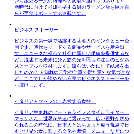
ンも認める一流の料理へと変貌を遂げつつあります。
新時代に向けて群雄割拠する街のラーメン店を巨匠自
らが実食リポートする連載です。
ビジネス ストーリー
ビジネスの第一線で活躍する著名人のインタビュー企
画です。時代をリードする商品やサービスを産み出
す、ユニークな視点で社会に新しい価値を提供するな
ど、混迷する未来にひと筋の光を照らす注目のビジネ
スピープルを取材します。彼らはいかにして結果を出
したのか？ 人知れぬ苦労や仕事で得た意外な気づきな
ど、ここでしか読めない充実のビジネスストーリーを
お届けします。
イタリア人マッシの「思考する食欲」
イタリア生まれのフード＆ライフスタイルライター、
マッシさん。世界が急速に繋がって、広い視野が求め
られるこの時代に、日本人とはちょっと違う視点で日
本と世界の食に関する文化や習慣、メニューなどにつ