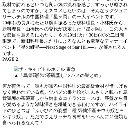
取材で訪れるといつも良い気の流れを感じ、すっかり癒され
てしまうのですが、オススメしたいのは、そんなラグジュア
リーホテルの中国料理『星ヶ岡』の一大イベントです。
20年もの長きにわたり腕を振るった現料理長・小林氏から、
新料理長・山橋氏への交代が決定した『星ヶ岡』。この大き
な節目を迎えるにあたり、６月29日(火)・30日(水)の二日間
限定で、新旧料理長ふたりによるなんとも豪華なディナーイ
ベント『星の継昇──Next Stage of Star Hill──』が催されるん
です。
PAGE 2
▲「烏骨鶏卵の茶碗蒸し ツバメの巣と蛤」
何が贅沢って、誰もが知る中国料理の最高級食材が惜しげも
なく使われている点。ツバメの巣と蛤がこんもりと載った烏
骨鶏卵の茶碗蒸しから始まるコチラのコースは、序盤から目
が覚めるような滋味深さを堪能できるわけですが、ハイライ
トのひとつは「ふかひれの姿煮二種 気仙沼産モウカ鮫とヨ
シキリ鮫」。ただでさえリッチな食材をいっぺんに２種類も
食べられるなんて！