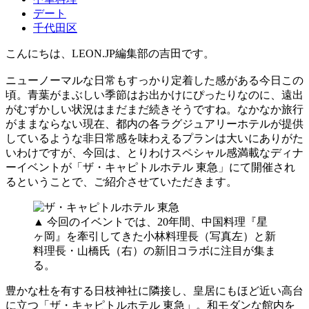
デート
千代田区
こんにちは、LEON.JP編集部の吉田です。
ニューノーマルな日常もすっかり定着した感がある今日この
頃。青葉がまぶしい季節はお出かけにぴったりなのに、遠出
がむずかしい状況はまだまだ続きそうですね。なかなか旅行
がままならない現在、都内の各ラグジュアリーホテルが提供
しているような非日常感を味わえるプランは大いにありがた
いわけですが、今回は、とりわけスペシャル感満載なディナ
ーイベントが「ザ・キャピトルホテル 東急」にて開催され
るということで、ご紹介させていただきます。
▲ 今回のイベントでは、20年間、中国料理『星
ヶ岡』を牽引してきた小林料理長（写真左）と新
料理長・山橋氏（右）の新旧コラボに注目が集ま
る。
豊かな杜を有する日枝神社に隣接し、皇居にもほど近い高台
に立つ「ザ・キャピトルホテル 東急」。和モダンな館内を