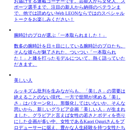
お届けする連載コーナーです。芸能人から文化人、ス
ポーツ選手まで、注目の新人から納得のベテランま
で、他では読めないWeb LEONならではのスペシャル
トークをお楽しみください！
腕時計のプロが選ぶ「一本取られました！」
数多の腕時計を日々目にしている腕時計のプロたち。
そんな彼らが魅了された、ついつい「一本取られ
た！」と膝を打ったモデルについて、熱く語っていた
だきます。
美しい人
ルッキズム批判を生みながらも、「美しさ」の需要は
絶えることのない現代。一方で世間が求める「美し
さ」はパターン化し、形骸化してはいないか、そんな
思いから、新しいグラビア企画「美しい人」が生まれ
ました。グラビアと言えば女性の若さとボディを売り
にした企画が多い中、女性であるKaori Oguriさんをプ
ロデューサーに据え、豊かな人生経験を持つ女性たち