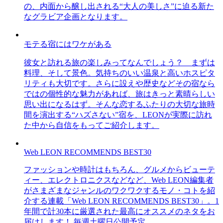
の、内面から醸し出される“大人の美しさ”に迫る新た
なグラビア企画となります。
モテる宿にはワケがある
彼女と訪れる旅の楽しみってなんでしょう？ まずは
料理、そして景色。気持ちのいい温泉と高いホスピタ
リティも大切です。さらに設えや歴史などその宿なら
ではの個性的な魅力があれば、旅はきっと素晴らしい
思い出になるはず。そんな恋するふたりの大切な旅時
間を演出する“ハズさない”宿を、LEONが実際に訪れ
た中から自信をもってご紹介します。
Web LEON RECOMMENDS BEST30
ファッションや時計はもちろん、グルメからビューテ
ィー、エレクトロニクスなどなど、Web LEON編集者
がさまざまなジャンルのワクワクするモノ・コトを紹
介する連載「Web LEON RECOMMENDS BEST30」。1
年間で計30本に厳選された最高にオススメのネタをお
届けします！ 毎週土曜日公開予定。