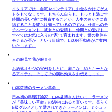
イタリアでは、自宅やインテリアにお金をかけてゲス
トをもてなします。もちろん自らも。もっとも過ごす
時間の長い”家”に投資することが、人生の豊かさに直
結することを彼らは知っているのですね。仕事へのモ
チベーションも、彼女との愛情も、仲間との遊びも、
すべてはお気に入りの”家”で育まれます。世の物件を
モテるか否か！という目線で、LEON不動産がご案内
いたします。
人の服見て我が服直せ
お洒落オヤジの実例をもとに、着こなし術とキーとな
るアイテム、そしてその演出効果をお伝えします。
山本益博のラーメン革命！
日本初の料理評論家、山本益博さんはいま、ラーメン
が「美味しい革命」の渦中にあると言います。長らく
B級グルメとして愛されてきたラーメンは、ミシュラ