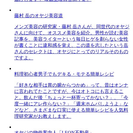
藤村 岳のオヤジ美容道
メンズ美容の研究家・藤村 岳さんが、同世代のオヤジ
さんに向けて、オススメ美容を紹介。男性が読む美容
記事を、美容ライターという毎日ヒゲを剃らない女性
が書くことに違和感を覚え、この道を志したという岳
さんのセレクトは、オヤジにとってのリアルそのもの
ですよ。
料理初心者男子でもデキる・モテる簡単レシピ
「好きな相手は胃の腑からつかめ」って、昔はオンナ
に言われてたことですが、今はオトコにも言えるこ
と。飲んだ後「ちょっと一杯寄ってかない？」、「今
度一緒にアレ作らない？」「週末ホムパしようよ」な
どなど、さまざまな口実に使える簡単レシピを人気料
理研究家がお教えします。
オヤジの物件案内人「LEON不動産」