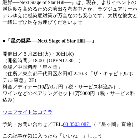
継昇──Next Stage of Star Hill──』は、現在、よりイベントの
満足度を高めるための演出を考案中とか。ラグジュアリーホ
テルゆえに感染症対策が万全なのも安心です。大切な彼女と
一緒にぜひ足をお運びくださいませ！
■「星の継昇──Next Stage of Star Hill──」
開催日／６月29日(火)・30日(水)
（開催時間／18:00［OPEN17:30］）
会場／中国料理「星ヶ岡」
（住所／東京都千代田区永田町 2-10-3 「ザ・キャピトルホ
テル 東急」2F）
料金／ディナー(10品)3万円（税・サービス料込み）、
ワインなどのペアリングセット1万5000円（税・サービス料
込み）
ウェブサイトはコチラ
予約・お問い合わせ／TEL.
03-3503-0871
（『星ヶ岡』直通）
この記事が気に入ったら「いいね！」しよう