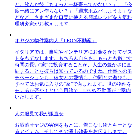
と。飲んだ後「ちょっと一杯寄ってかない？」、「今
度一緒にアレ作らない？」「週末ホムパしようよ」な
どなど、さまざまな口実に使える簡単レシピを人気料
理研究家がお教えします。
オヤジの物件案内人「LEON不動産」
イタリアでは、自宅やインテリアにお金をかけてゲス
トをもてなします。もちろん自らも。もっとも過ごす
時間の長い”家”に投資することが、人生の豊かさに直
結することを彼らは知っているのですね。仕事へのモ
チベーションも、彼女との愛情も、仲間との遊びも、
すべてはお気に入りの”家”で育まれます。世の物件を
モテるか否か！という目線で、LEON不動産がご案内
いたします。
人の服見て我が服直せ
お洒落オヤジの実例をもとに、着こなし術とキーとな
るアイテム、そしてその演出効果をお伝えします。