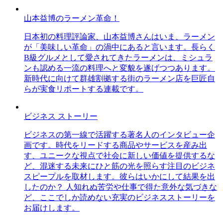
山本益博のラーメン革命！
日本初の料理評論家、山本益博さんはいま、ラーメン
が「美味しい革命」の渦中にあると言います。長らく
B級グルメとして愛されてきたラーメンは、ミシュラ
ンも認める一流の料理へと変貌を遂げつつあります。
新時代に向けて群雄割拠する街のラーメン店を巨匠自
らが実食リポートする連載です。
ビジネス ストーリー
ビジネスの第一線で活躍する著名人のインタビュー企
画です。時代をリードする商品やサービスを産み出
す、ユニークな視点で社会に新しい価値を提供するな
ど、混迷する未来にひと筋の光を照らす注目のビジネ
スピープルを取材します。彼らはいかにして結果を出
したのか？ 人知れぬ苦労や仕事で得た意外な気づきな
ど、ここでしか読めない充実のビジネスストーリーを
お届けします。