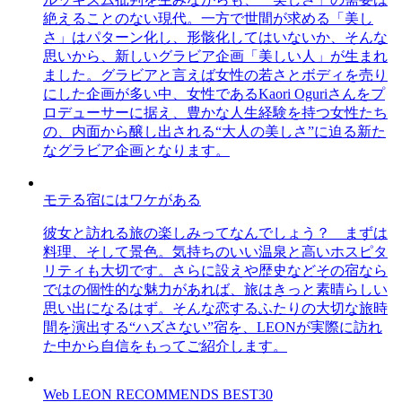
絶えることのない現代。一方で世間が求める「美し
さ」はパターン化し、形骸化してはいないか、そんな
思いから、新しいグラビア企画「美しい人」が生まれ
ました。グラビアと言えば女性の若さとボディを売り
にした企画が多い中、女性であるKaori Oguriさんをプ
ロデューサーに据え、豊かな人生経験を持つ女性たち
の、内面から醸し出される“大人の美しさ”に迫る新た
なグラビア企画となります。
モテる宿にはワケがある
彼女と訪れる旅の楽しみってなんでしょう？ まずは
料理、そして景色。気持ちのいい温泉と高いホスピタ
リティも大切です。さらに設えや歴史などその宿なら
ではの個性的な魅力があれば、旅はきっと素晴らしい
思い出になるはず。そんな恋するふたりの大切な旅時
間を演出する“ハズさない”宿を、LEONが実際に訪れ
た中から自信をもってご紹介します。
Web LEON RECOMMENDS BEST30