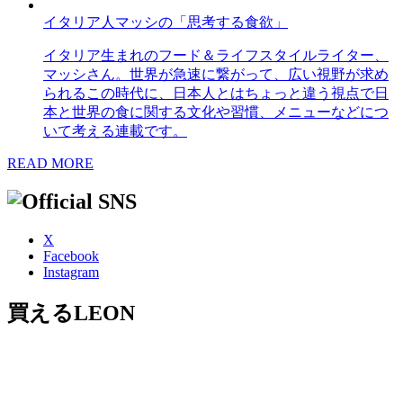
イタリア人マッシの「思考する食欲」
イタリア生まれのフード＆ライフスタイルライター、
マッシさん。世界が急速に繋がって、広い視野が求め
られるこの時代に、日本人とはちょっと違う視点で日
本と世界の食に関する文化や習慣、メニューなどにつ
いて考える連載です。
READ MORE
X
Facebook
Instagram
買えるLEON