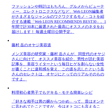
ファッションや時計はもちろん、グルメからビューテ
ィー、エレクトロニクスなどなど、Web LEON編集者
がさまざまなジャンルのワクワクするモノ・コトを紹
介する連載「Web LEON RECOMMENDS BEST30」。1
年間で計30本に厳選された最高にオススメのネタをお
届けします！ 毎週土曜日公開予定。
藤村 岳のオヤジ美容道
メンズ美容の研究家・藤村 岳さんが、同世代のオヤジ
さんに向けて、オススメ美容を紹介。男性が読む美容
記事を、美容ライターという毎日ヒゲを剃らない女性
が書くことに違和感を覚え、この道を志したという岳
さんのセレクトは、オヤジにとってのリアルそのもの
ですよ。
料理初心者男子でもデキる・モテる簡単レシピ
「好きな相手は胃の腑からつかめ」って、昔はオンナ
に言われてたことですが、今はオトコにも言えるこ