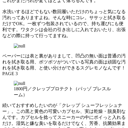
これがまた汚れが驚くほどよく落ちるんです。
水洗いするほどでもない数回履いただけのちょっと気になる
汚れってありますよね。そんな時にコレ。ササッと拭き取る
だけでOK。一枚ずつ包装されているので、持ち運びにも便
利です。ワタクシは会社の引き出しに入れておいたり、出張
などの際に持って行ってますね。
ペーパーには表と裏がありまして、凹凸の無い面は普通の汚
れを拭き取る用、ボツボツがついている写真の面は頑固な汚
れを拭き取る用、と使い分けができるスグレモノなんです！
PAGE 3
1800円／クレッププロテクト（パッゾ プレスル
ーム）
続いておすすめしたいのが「クレップ シューフレッシュナ
ー」。この黒と黄色の可愛いカプセル、実は乾燥・脱臭剤な
んです。カプセルを捻ってスニーカーの中にポイっと入れる
だけ。湿気と嫌な臭いを取るだけでなく、芳香、抗菌効果ま