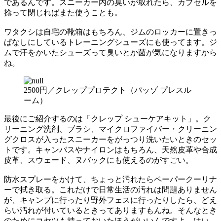
であるんです。スニーカー内の臭いが取れたら、カプセルを
捻って閉じればまた使うことも。
ワタクシは自宅の靴箱はもちろん、ジムのロッカーに置きっ
ぱなしにしているトレーニングシューズにも使ってます。ジ
ムで汗をかいたシューズって臭いとか菌が気になりますから
ね。
2500円／クレッププロテクト（パッゾ プレスル
ーム）
最後にご紹介するのは「クレップ シューケアキット」。ク
リーニング洗剤、ブラシ、マイクロファイバー・クリーニン
グクロスが入ったスニーカーをがっつり洗いたいときのセッ
トです。キャンバスやナイロンはもちろん、天然皮革や合成
皮革、スウェード、ヌバックにも使えるのがすごい。
防水スプレーをかけて、ちょっと汚れたらペーパークーリナ
ーで拭き取る。これだけで日常生活の汚れは問題ありません
が、キャンプに行ったり野外フェスに行ったりしたら、どえ
らい汚れが付いているときってありますもんね。そんなとき
のためにコヤツも持っておいたほうがいいんですよ、はい。