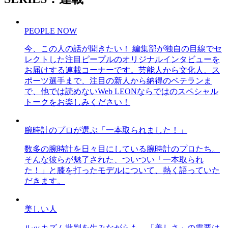
PEOPLE NOW
今、この人の話が聞きたい！ 編集部が独自の目線でセ
レクトした注目ピープルのオリジナルインタビューを
お届けする連載コーナーです。芸能人から文化人、ス
ポーツ選手まで、注目の新人から納得のベテランま
で、他では読めないWeb LEONならではのスペシャル
トークをお楽しみください！
腕時計のプロが選ぶ「一本取られました！」
数多の腕時計を日々目にしている腕時計のプロたち。
そんな彼らが魅了された、ついつい「一本取られ
た！」と膝を打ったモデルについて、熱く語っていた
だきます。
美しい人
ルッキズム批判を生みながらも、「美しさ」の需要は