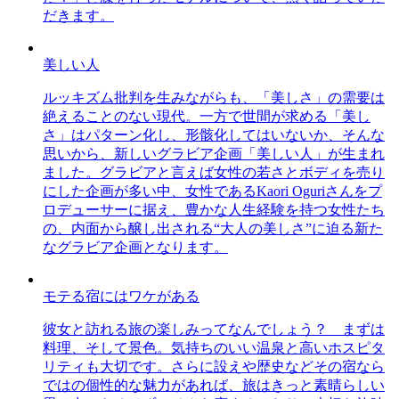
だきます。
美しい人
ルッキズム批判を生みながらも、「美しさ」の需要は
絶えることのない現代。一方で世間が求める「美し
さ」はパターン化し、形骸化してはいないか、そんな
思いから、新しいグラビア企画「美しい人」が生まれ
ました。グラビアと言えば女性の若さとボディを売り
にした企画が多い中、女性であるKaori Oguriさんをプ
ロデューサーに据え、豊かな人生経験を持つ女性たち
の、内面から醸し出される“大人の美しさ”に迫る新た
なグラビア企画となります。
モテる宿にはワケがある
彼女と訪れる旅の楽しみってなんでしょう？ まずは
料理、そして景色。気持ちのいい温泉と高いホスピタ
リティも大切です。さらに設えや歴史などその宿なら
ではの個性的な魅力があれば、旅はきっと素晴らしい