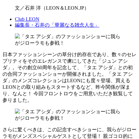
文／石井 洋（LEON＆LEON.JP）
Club LEON
編集長・石井の「華麗なる雑念人生」
日本ファッションシーンの草分け的存在であり、数々のセレ
ブリティをそのエレガンスで虜にしてきた「ジュン アシ
ダ」。その創立60周年を記念して、「タエ アシダ」との初
の合同ファッションショーが開催されました。「タエ アシ
ダ」のメンズコレクションはLEONにも度々登場、買える
LEONとの取り組みもスタートするなど、昨今関係が深ま
り、なんと！ 今回フロントロウをご用意いただき観覧して
参りました。
さらに驚くべきは、この記念すべきショーに、我らがジロー
ラモがメンズスペシャルゲストとして登場！ 親ゴコロ的に