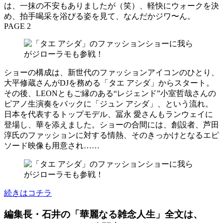
は、一抹の不安もありましたが（笑）、軽快にウォークを決
め、拍手喝采を浴びる姿を見て、なんだかジワ〜ん。
PAGE 2
ショーの構成は、新世代のファッションアイコンのひとり、
大平修蔵さんがDJを務める「タエ アシダ」からスタート。
その後、LEONともご縁のある“レジェンド”小室哲哉さんの
ピアノ生演奏をバックに「ジュン アシダ」、という流れ。
日本を代表するトップモデル、冨永 愛さんもランウェイに
登場し、華を添えました。ショーの合間には、創設者、芦田
淳氏のファッションに対する情熱、そのきっかけとなるエピ
ソード映像も用意され……
続きはコチラ
編集長・石井の「華麗なる雑念人生」全文は、