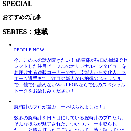
SPECIAL
おすすめの記事
SERIES：連載
PEOPLE NOW
今、この人の話が聞きたい！ 編集部が独自の目線でセ
レクトした注目ピープルのオリジナルインタビューを
お届けする連載コーナーです。芸能人から文化人、ス
ポーツ選手まで、注目の新人から納得のベテランま
で、他では読めないWeb LEONならではのスペシャル
トークをお楽しみください！
腕時計のプロが選ぶ「一本取られました！」
数多の腕時計を日々目にしている腕時計のプロたち。
そんな彼らが魅了された、ついつい「一本取られ
た！」と膝を打ったモデルについて、熱く語っていた