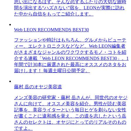
思い出になるはず。そんな恋するふたりの大切な旅時
間を演出する“ハズさない”宿を、LEONが実際に訪れ
た中から自信をもってご紹介します。
Web LEON RECOMMENDS BEST30
ファッションや時計はもちろん、グルメからビューテ
ィー、エレクトロニクスなどなど、Web LEON編集者
がさまざまなジャンルのワクワクするモノ・コトを紹
介する連載「Web LEON RECOMMENDS BEST30」。1
年間で計30本に厳選された最高にオススメのネタをお
届けします！ 毎週土曜日公開予定。
藤村 岳のオヤジ美容道
メンズ美容の研究家・藤村 岳さんが、同世代のオヤジ
さんに向けて、オススメ美容を紹介。男性が読む美容
記事を、美容ライターという毎日ヒゲを剃らない女性
が書くことに違和感を覚え、この道を志したという岳
さんのセレクトは、オヤジにとってのリアルそのもの
ですよ。