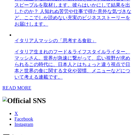
スピープルを取材します。彼らはいかにして結果を出
したのか？ 人知れぬ苦労や仕事で得た意外な気づきな
ど、ここでしか読めない充実のビジネスストーリーを
お届けします。
イタリア人マッシの「思考する食欲」
イタリア生まれのフード＆ライフスタイルライター、
マッシさん。世界が急速に繋がって、広い視野が求め
られるこの時代に、日本人とはちょっと違う視点で日
本と世界の食に関する文化や習慣、メニューなどにつ
いて考える連載です。
READ MORE
X
Facebook
Instagram