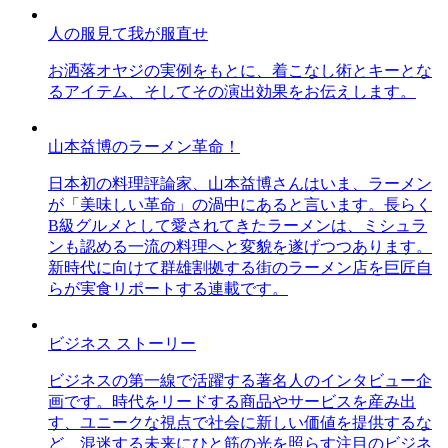
人の服見て我が服直せ
お洒落オヤジの実例をもとに、着こなし術とキーとな
るアイテム、そしてその演出効果をお伝えします。
山本益博のラーメン革命！
日本初の料理評論家、山本益博さんはいま、ラーメン
が「美味しい革命」の渦中にあると言います。長らく
B級グルメとして愛されてきたラーメンは、ミシュラ
ンも認める一流の料理へと変貌を遂げつつあります。
新時代に向けて群雄割拠する街のラーメン店を巨匠自
らが実食リポートする連載です。
ビジネス ストーリー
ビジネスの第一線で活躍する著名人のインタビュー企
画です。時代をリードする商品やサービスを産み出
す、ユニークな視点で社会に新しい価値を提供するな
ど、混迷する未来にひと筋の光を照らす注目のビジネ