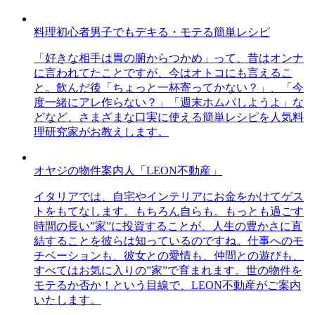
料理初心者男子でもデキる・モテる簡単レシピ
「好きな相手は胃の腑からつかめ」って、昔はオンナ
に言われてたことですが、今はオトコにも言えるこ
と。飲んだ後「ちょっと一杯寄ってかない？」、「今
度一緒にアレ作らない？」「週末ホムパしようよ」な
どなど、さまざまな口実に使える簡単レシピを人気料
理研究家がお教えします。
オヤジの物件案内人「LEON不動産」
イタリアでは、自宅やインテリアにお金をかけてゲス
トをもてなします。もちろん自らも。もっとも過ごす
時間の長い”家”に投資することが、人生の豊かさに直
結することを彼らは知っているのですね。仕事へのモ
チベーションも、彼女との愛情も、仲間との遊びも、
すべてはお気に入りの”家”で育まれます。世の物件を
モテるか否か！という目線で、LEON不動産がご案内
いたします。