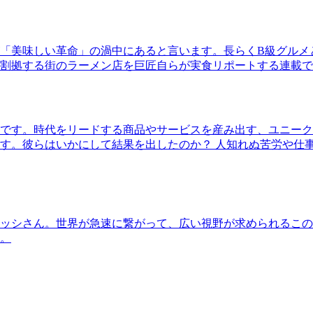
「美味しい革命」の渦中にあると言います。長らくB級グルメ
割拠する街のラーメン店を巨匠自らが実食リポートする連載で
です。時代をリードする商品やサービスを産み出す、ユニーク
す。彼らはいかにして結果を出したのか？ 人知れぬ苦労や仕
ッシさん。世界が急速に繋がって、広い視野が求められるこの
。