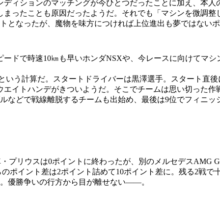
ンディションのマッチングが今ひとつだったことに加え、本人
しまったことも原因だったようだ。それでも「マシンを微調整
ートとなったが、魔物を味方につければ上位進出も夢ではない
ードで時速10㎞も早いホンダNSXや、今レースに向けてマシ
76周という計算だ。スタートドライバーは黒澤選手。スタート
ウエイトハンデがきついようだ。そこでチームは思い切った作戦
ブルなどで戦線離脱するチームも出始め、最後は9位でフィニッ
号車・プリウスは0ポイントに終わったが、別のメルセデスAMG 
らのポイント差は2ポイント詰めて10ポイント差に。残る2戦
場。優勝争いの行方から目が離せない――。