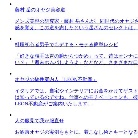
藤村 岳のオヤジ美容道
メンズ美容の研究家・藤村 岳さんが、同世代のオヤジ
感を覚え、この道を志したという岳さんのセレクトは、
料理初心者男子でもデキる・モテる簡単レシピ
「好きな相手は胃の腑からつかめ」って、昔はオンナに
い？」「週末ホムパしようよ」などなど、さまざまな口
オヤジの物件案内人「LEON不動産」
イタリアでは、自宅やインテリアにお金をかけてゲスト
は知っているのですね。仕事へのモチベーションも、彼
LEON不動産がご案内いたします。
人の服見て我が服直せ
お洒落オヤジの実例をもとに、着こなし術とキーとなる