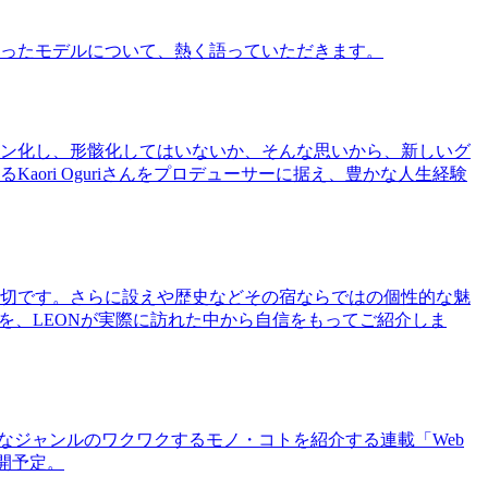
ったモデルについて、熱く語っていただきます。
ン化し、形骸化してはいないか、そんな思いから、新しいグ
ri Oguriさんをプロデューサーに据え、豊かな人生経験
切です。さらに設えや歴史などその宿ならではの個性的な魅
を、LEONが実際に訪れた中から自信をもってご紹介しま
まなジャンルのワクワクするモノ・コトを紹介する連載「Web
公開予定。