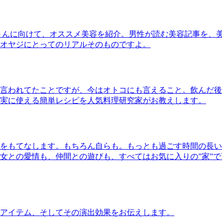
さんに向けて、オススメ美容を紹介。男性が読む美容記事を、
オヤジにとってのリアルそのものですよ。
言われてたことですが、今はオトコにも言えること。飲んだ後
実に使える簡単レシピを人気料理研究家がお教えします。
をもてなします。もちろん自らも。もっとも過ごす時間の長い
女との愛情も、仲間との遊びも、すべてはお気に入りの”家”
アイテム、そしてその演出効果をお伝えします。