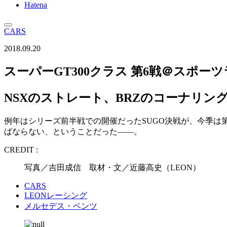
Hatena
CARS
2018.09.20
スーパーGT300クラス 第6戦＠スポーツ
NSXのストレート、BRZのコーナリン
例年はシリーズ前半戦での開催だったSUGO決戦が、今季は
ばならない、ということだった――。
CREDIT :
写真／吉田成信 取材・文／近藤高史（LEON）
CARS
LEONレーシング
メルセデス・ベンツ