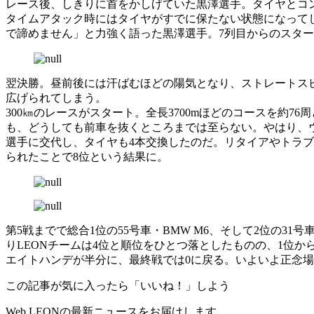
レース後、しきりに首をかしげていた黒澤選手。タイヤとコ
タイムアタック時にはタイヤがすでに保たない状態になって
で諦めません」と力強く語った黒澤選手。7列目からのスタ
翌決勝。昼前後には汗ばむほどの陽気となり、ストレートスピ
広げられてしまう。
300㎞のレースがスタート。全長3700mほどのコースを約
も、どうしても前車を抜くところまでは至らない。やはり、
選手に交代し、タイヤも4本交換したのだ。リタイアやトラ
られたことで8位という結果に。
第5戦までで総合1位の55号車・BMW M6、そして2位の31
りLEONチームは4位と順位をひとつ落としたものの、1位か
エイトハンデが半分に、最終戦では0に戻る。いよいよ正念
この記事が気に入ったら「いいね！」しよう
Web LEONの最新ニュースをお届けします。