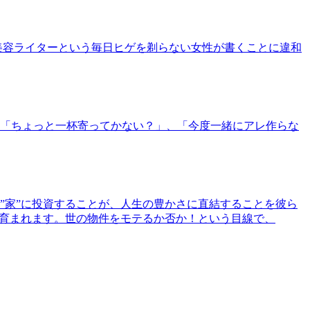
美容ライターという毎日ヒゲを剃らない女性が書くことに違和
「ちょっと一杯寄ってかない？」、「今度一緒にアレ作らな
”家”に投資することが、人生の豊かさに直結することを彼ら
で育まれます。世の物件をモテるか否か！という目線で、