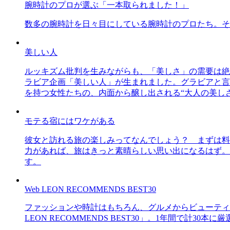
腕時計のプロが選ぶ「一本取られました！」
数多の腕時計を日々目にしている腕時計のプロたち。そ
美しい人
ルッキズム批判を生みながらも、「美しさ」の需要は絶
ラビア企画「美しい人」が生まれました。グラビアと言え
を持つ女性たちの、内面から醸し出される“大人の美し
モテる宿にはワケがある
彼女と訪れる旅の楽しみってなんでしょう？ まずは料
力があれば、旅はきっと素晴らしい思い出になるはず。
す。
Web LEON RECOMMENDS BEST30
ファッションや時計はもちろん、グルメからビューティー
LEON RECOMMENDS BEST30」。1年間で計