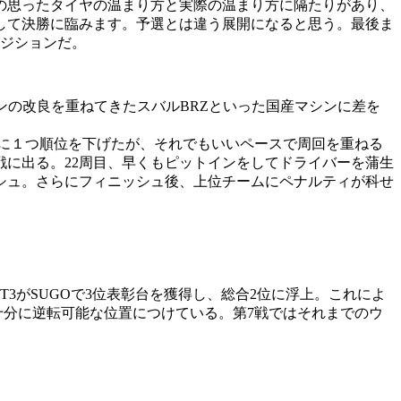
の思ったタイヤの温まり方と実際の温まり方に隔たりがあり、
して決勝に臨みます。予選とは違う展開になると思う。最後ま
ポジションだ。
ンの改良を重ねてきたスバルBRZといった国産マシンに差を
直後に１つ順位を下げたが、それでもいいペースで周回を重ねる
に出る。22周目、早くもピットインをしてドライバーを蒲生
シュ。さらにフィニッシュ後、上位チームにペナルティが科せ
GT3がSUGOで3位表彰台を獲得し、総合2位に浮上。これによ
で十分に逆転可能な位置につけている。第7戦ではそれまでのウ