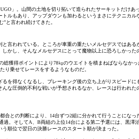
UGO」。山間の土地を切り拓いて造られたサーキットだけあ
メートルもあり、アップダウンも加わるというまさにテクニカル
む”と言われ続けてきた。
利と言われている。ところが車重の重たいメルセデスではある
。しかし、そんなメルセデスにとって魔物以上に恐ろしかった
での総獲得ポイントにより78㎏のウエイトを積まねばならなか
ふたり乗せてレースをするようなものだ。
ざるを得なくなるし、ブレーキング後の立ち上がりスピードに
そんな圧倒的不利な戦いが予想されるなか、レースは行われた
不都合との判断により、14台ずつ2組に分かれて行うことにな
通過。そしてA、B両組の上位14台による第二予選には、黒澤
という順位で翌日の決勝レースのスタート順が決まった。