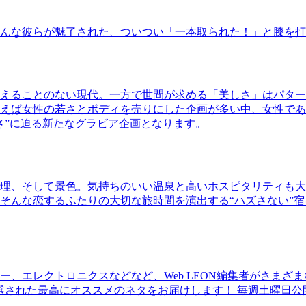
んな彼らが魅了された、ついつい「一本取られた！」と膝を打
えることのない現代。一方で世間が求める「美しさ」はパター
ば女性の若さとボディを売りにした企画が多い中、女性であるKao
さ”に迫る新たなグラビア企画となります。
理、そして景色。気持ちのいい温泉と高いホスピタリティも大
そんな恋するふたりの大切な旅時間を演出する“ハズさない”宿
、エレクトロニクスなどなど、Web LEON編集者がさまざ
30本に厳選された最高にオススメのネタをお届けします！ 毎週土曜日