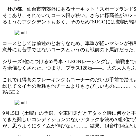
杜の都、仙台市南郊外にあるサーキット「スポーツランドS
そこあり、それでいてコース幅が狭い。さらに標高差が70
るようなアクシデントも多く、そのため“SUGOには魔物が棲
コースとしては前述のとおりなため、車重が軽いマシンが有
意外にも苦手ではないコースというのも戦前の下馬評だった
シリーズ3位につける65号車・LEONレーシングは、前戦ま
を余儀なくされた。つまり、プラス128㎏――。大の大人を
これでは得意のブレーキングもコーナーのだいぶ手前で踏ま
総じてタイヤの摩耗も他チームよりもきびしいものに……。
PAGE 2
9月15日（土曜）の予選。全車同走だとアタック時に何かと
てきた難しいコンディションのなかアタックを決めA組3位で
が、思うようにタイムが伸びない……。結果、14台中14位