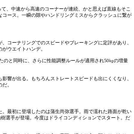
って、中速から高速のコーナーが連続、かと思えば直線もそこ
なコース。一瞬の隙やハンドリングミスからクラッシュに繋が
が、コーナリングでのスピードやブレーキングに定評があり、
のがウエイトハンデ。
ったのと同時に、さらに性能調整ルールが適用され50㎏の増量
も影響が出る。もちろんストレートスピードも出にくくなり、
のだ。
った。最初に登場したのは蒲生尚弥選手。雨で濡れた路面が乾い
治樹選手が登場。今度はドライコンディションでスタート。だ