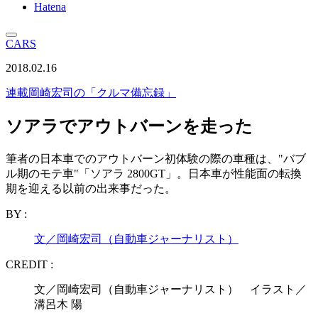
Hatena
CARS
2018.02.16
連載
岡崎宏司の「クルマ備忘録」
ソアラでアウトバーンを走った
筆者の日本車でのアウトバーン初体験の際の車種は、"バブ
ル期のモテ車"「ソアラ 2800GT」。日本車が性能面の転換
期を迎える以前の出来事だった。
BY :
文／岡崎宏司（自動車ジャーナリスト）
CREDIT :
文／岡崎宏司（自動車ジャーナリスト） イラスト／
溝呂木 陽