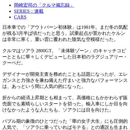
岡崎宏司の「クルマ備忘録」
SERIES：連載
CARS
日本車での「アウトバーン初体験」は1981年。まだ冬の気配
が残る3月半ば頃だったと思う。試乗起点が置かれたケルン
は非常に寒く、重い雲に覆われた陰気な空模様だった。
クルマはソアラ 2800GT。「未体験ゾーン」のキャッチコピ
ーとともに華々しくデビューした日本初のラグジュアリー・
クーペだ。
デザイナーが開発主査を務めたことも話題になったが、エレ
ガンスと力強さを兼ね備えた佇まいと強力なパフォーマンス
は、あっという間に人気の的になった。
折からの経済上昇期とも相まって、高価格にもかかわらず販
売面でも素晴らしいスタートを切った。輸入車にしか目を向
けなかったような人たちも、ソアラには目を向けた。
バブル期の象徴のひとつだった「華の女子大生」にも圧倒的
人気で、「ソアラに乗っていればモテる」との通説も生まれ