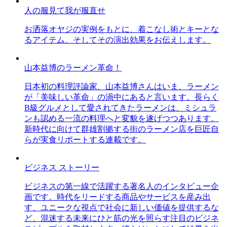
人の服見て我が服直せ
お洒落オヤジの実例をもとに、着こなし術とキーとな
るアイテム、そしてその演出効果をお伝えします。
山本益博のラーメン革命！
日本初の料理評論家、山本益博さんはいま、ラーメン
が「美味しい革命」の渦中にあると言います。長らく
B級グルメとして愛されてきたラーメンは、ミシュラ
ンも認める一流の料理へと変貌を遂げつつあります。
新時代に向けて群雄割拠する街のラーメン店を巨匠自
らが実食リポートする連載です。
ビジネス ストーリー
ビジネスの第一線で活躍する著名人のインタビュー企
画です。時代をリードする商品やサービスを産み出
す、ユニークな視点で社会に新しい価値を提供するな
ど、混迷する未来にひと筋の光を照らす注目のビジネ