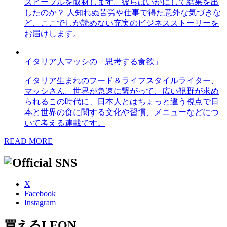
スピープルを取材します。彼らはいかにして結果を出
したのか？ 人知れぬ苦労や仕事で得た意外な気づきな
ど、ここでしか読めない充実のビジネスストーリーを
お届けします。
イタリア人マッシの「思考する食欲」
イタリア生まれのフード＆ライフスタイルライター、
マッシさん。世界が急速に繋がって、広い視野が求め
られるこの時代に、日本人とはちょっと違う視点で日
本と世界の食に関する文化や習慣、メニューなどにつ
いて考える連載です。
READ MORE
X
Facebook
Instagram
買えるLEON