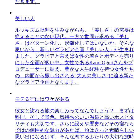
だきます。
美しい人
ルッキズム批判を生みながらも、「美しさ」の需要は
絶えることのない現代。一方で世間が求める「美し
さ」はパターン化し、形骸化してはいないか、そんな
思いから、新しいグラビア企画「美しい人」が生まれ
ました。グラビアと言えば女性の若さとボディを売り
にした企画が多い中、女性であるKaori Oguriさんをプ
ロデューサーに据え、豊かな人生経験を持つ女性たち
の、内面から醸し出される“大人の美しさ”に迫る新た
なグラビア企画となります。
モテる宿にはワケがある
彼女と訪れる旅の楽しみってなんでしょう？ まずは
料理、そして景色。気持ちのいい温泉と高いホスピタ
リティも大切です。さらに設えや歴史などその宿なら
ではの個性的な魅力があれば、旅はきっと素晴らしい
思い出になるはず。そんな恋するふたりの大切な旅時