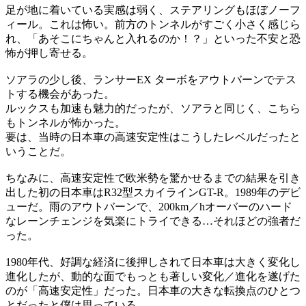
足が地に着いている実感は弱く、ステアリングもほぼノーフ
ィール。これは怖い。前方のトンネルがすごく小さく感じら
れ、「あそこにちゃんと入れるのか！？」といった不安と恐
怖が押し寄せる。
ソアラの少し後、ランサーEX ターボをアウトバーンでテス
トする機会があった。
ルックスも加速も魅力的だったが、ソアラと同じく、こちら
もトンネルが怖かった。
要は、当時の日本車の高速安定性はこうしたレベルだったと
いうことだ。
ちなみに、高速安定性で欧米勢を驚かせるまでの結果を引き
出した初の日本車はR32型スカイラインGT-R。1989年のデビ
ューだ。雨のアウトバーンで、200km／hオーバーのハード
なレーンチェンジを気楽にトライできる…それほどの強者だ
った。
1980年代、好調な経済に後押しされて日本車は大きく変化し
進化したが、動的な面でもっとも著しい変化／進化を遂げた
のが「高速安定性」だった。日本車の大きな転換点のひとつ
とだったと僕は思っている。