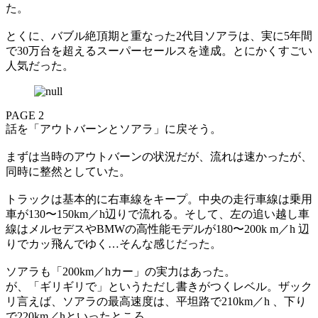
た。
とくに、バブル絶頂期と重なった2代目ソアラは、実に5年間
で30万台を超えるスーパーセールスを達成。とにかくすごい
人気だった。
PAGE 2
話を「アウトバーンとソアラ」に戻そう。
まずは当時のアウトバーンの状況だが、流れは速かったが、
同時に整然としていた。
トラックは基本的に右車線をキープ。中央の走行車線は乗用
車が130〜150km／h辺りで流れる。そして、左の追い越し車
線はメルセデスやBMWの高性能モデルが180〜200k m／h 辺
りでカッ飛んでゆく…そんな感じだった。
ソアラも「200km／hカー」の実力はあった。
が、「ギリギリで」というただし書きがつくレベル。ザック
リ言えば、ソアラの最高速度は、平坦路で210km／h 、下り
で220km／hといったところ。