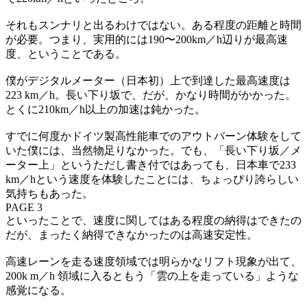
それもスンナリと出るわけではない。ある程度の距離と時間
が必要。つまり、実用的には190〜200km／h辺りが最高速
度、ということである。
僕がデジタルメーター（日本初）上で到達した最高速度は
223 km／h。長い下り坂で、だが、かなり時間がかかった。
とくに210km／h以上の加速は鈍かった。
すでに何度かドイツ製高性能車でのアウトバーン体験をして
いた僕には、当然物足りなかった。でも、「長い下り坂／メ
ーター上」というただし書き付ではあっても、日本車で233
km／hという速度を体験したことには、ちょっぴり誇らしい
気持ちもあった。
PAGE 3
といったことで、速度に関してはある程度の納得はできたの
だが、まったく納得できなかったのは高速安定性。
高速レーンを走る速度領域では明らかなリフト現象が出て、
200k m／h 領域に入るともう「雲の上を走っている」ような
感覚になる。