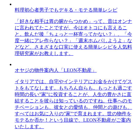
料理初心者男子でもデキる・モテる簡単レシピ
「好きな相手は胃の腑からつかめ」って、昔はオンナ
に言われてたことですが、今はオトコにも言えるこ
と。飲んだ後「ちょっと一杯寄ってかない？」、「今
度一緒にアレ作らない？」「週末ホムパしようよ」な
どなど、さまざまな口実に使える簡単レシピを人気料
理研究家がお教えします。
オヤジの物件案内人「LEON不動産」
イタリアでは、自宅やインテリアにお金をかけてゲス
トをもてなします。もちろん自らも。もっとも過ごす
時間の長い”家”に投資することが、人生の豊かさに直
結することを彼らは知っているのですね。仕事へのモ
チベーションも、彼女との愛情も、仲間との遊びも、
すべてはお気に入りの”家”で育まれます。世の物件を
モテるか否か！という目線で、LEON不動産がご案内
いたします。