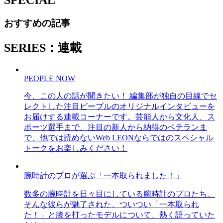
おすすめの記事
SERIES：連載
PEOPLE NOW
今、この人の話が聞きたい！ 編集部が独自の目線でセ
レクトした注目ピープルのオリジナルインタビューを
お届けする連載コーナーです。芸能人から文化人、ス
ポーツ選手まで、注目の新人から納得のベテランま
で、他では読めないWeb LEONならではのスペシャル
トークをお楽しみください！
腕時計のプロが選ぶ「一本取られました！」
数多の腕時計を日々目にしている腕時計のプロたち。
そんな彼らが魅了された、ついつい「一本取られ
た！」と膝を打ったモデルについて、熱く語っていた