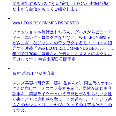
間を演出する“ハズさない”宿を、LEONが実際に訪れ
た中から自信をもってご紹介します。
Web LEON RECOMMENDS BEST30
ファッションや時計はもちろん、グルメからビューテ
ィー、エレクトロニクスなどなど、Web LEON編集者
がさまざまなジャンルのワクワクするモノ・コトを紹
介する連載「Web LEON RECOMMENDS BEST30」。1
年間で計30本に厳選された最高にオススメのネタをお
届けします！ 毎週土曜日公開予定。
藤村 岳のオヤジ美容道
メンズ美容の研究家・藤村 岳さんが、同世代のオヤジ
さんに向けて、オススメ美容を紹介。男性が読む美容
記事を、美容ライターという毎日ヒゲを剃らない女性
が書くことに違和感を覚え、この道を志したという岳
さんのセレクトは、オヤジにとってのリアルそのもの
ですよ。