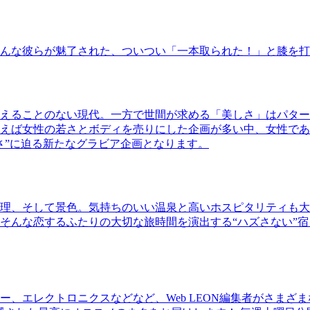
んな彼らが魅了された、ついつい「一本取られた！」と膝を打
えることのない現代。一方で世間が求める「美しさ」はパター
ば女性の若さとボディを売りにした企画が多い中、女性であるKao
さ”に迫る新たなグラビア企画となります。
理、そして景色。気持ちのいい温泉と高いホスピタリティも大
そんな恋するふたりの大切な旅時間を演出する“ハズさない”宿
、エレクトロニクスなどなど、Web LEON編集者がさまざ