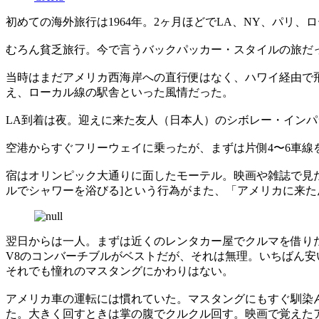
初めての海外旅行は1964年。2ヶ月ほどでLA、NY、パリ
むろん貧乏旅行。今で言うバックパッカー・スタイルの旅だ
当時はまだアメリカ西海岸への直行便はなく、ハワイ経由で
え、ローカル線の駅舎といった風情だった。
LA到着は夜。迎えに来た友人（日本人）のシボレー・イン
空港からすぐフリーウェイに乗ったが、まずは片側4〜6車
宿はオリンピック大通りに面したモーテル。映画や雑誌で見
ルでシャワーを浴びる]という行為がまた、「アメリカに来
翌日からは一人。まずは近くのレンタカー屋でクルマを借り
V8のコンバーチブルがベストだが、それは無理。いちばん安
それでも憧れのマスタングにかわりはない。
アメリカ車の運転には慣れていた。マスタングにもすぐ馴染
た。大きく回すときは掌の腹でクルクル回す。映画で覚えた