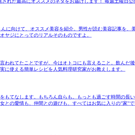
30本に厳選された最高にオススメのネタをお届けします！ 毎週土曜日
さんに向けて、オススメ美容を紹介。男性が読む美容記事を、
オヤジにとってのリアルそのものですよ。
言われてたことですが、今はオトコにも言えること。飲んだ後
実に使える簡単レシピを人気料理研究家がお教えします。
をもてなします。もちろん自らも。もっとも過ごす時間の長い
女との愛情も、仲間との遊びも、すべてはお気に入りの”家”