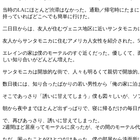
当時のLAにほとんど渋滞はなかった。通勤／帰宅時にたま
持っていればどこへでも簡単に行けた。
二日目からは、友人が住むヴェニス地区に近いサンタモニカ
友人からサンタモニカに住むアメリカ人女性を紹介された。5
エレインの家は僕のモーテルのすぐ近くだった。優しくて、
しい知り合いがどんどん増えた。
サンタモニカは開放的な街で、人々も明るくて親切で開放的
数日後には、知り合ったばかりの若い男性から「俺の家に泊
そこであっさり「誘いに甘えてしまう」僕も図々しいが、ソ
朝から夜中までほとんど出ずっぱりで、寝に帰るだけの毎日
で、再びあっさり、誘いに甘えてしまった。
2週間ほど居座ってモーテルに戻ったが、その間のモーテル代
ただ、困ったことがひとつだけあった。僕の部屋から洗面所