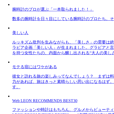
腕時計のプロが選ぶ「一本取られました！」
数多の腕時計を日々目にしている腕時計のプロたち。そ
美しい人
ルッキズム批判を生みながらも、「美しさ」の需要は絶
ラビア企画「美しい人」が生まれました。グラビアと言え
を持つ女性たちの、内面から醸し出される“大人の美し
モテる宿にはワケがある
彼女と訪れる旅の楽しみってなんでしょう？ まずは料
力があれば、旅はきっと素晴らしい思い出になるはず。
す。
Web LEON RECOMMENDS BEST30
ファッションや時計はもちろん、グルメからビューティー