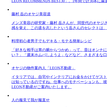
LEON RECOMMENDS BEST30」。1年間で計
藤村 岳のオヤジ美容道
メンズ美容の研究家・藤村 岳さんが、同世代のオヤジ
感を覚え、この道を志したという岳さんのセレクトは、
料理初心者男子でもデキる・モテる簡単レシピ
「好きな相手は胃の腑からつかめ」って、昔はオンナに
い？」「週末ホムパしようよ」などなど、さまざまな口
オヤジの物件案内人「LEON不動産」
イタリアでは、自宅やインテリアにお金をかけてゲスト
は知っているのですね。仕事へのモチベーションも、彼
LEON不動産がご案内いたします。
人の服見て我が服直せ