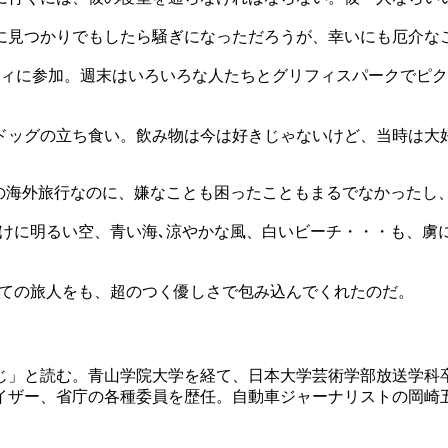
に見つかりでもしたら騒ぎになっただろうが、幸いにも厄介な
ティに参加。週末はいろいろな人たちとグリフィスパークでピ
ドッグの立ち食い。飲み物は今は好きじゃないけど、当時は大
ての海外旅行なのに、嫌なことも困ったこともまるでなかったし
抜けに明るい空、青い海､涼やかな風、白いビーチ・・・も、虜
めての旅人をも、超のつく優しさで包み込んでくれたのだ。
うじ」と読む。青山学院大学を経て、日本大学芸術学部放送学
イザー、省庁の各種委員を歴任。自動車ジャーナリストの岡崎