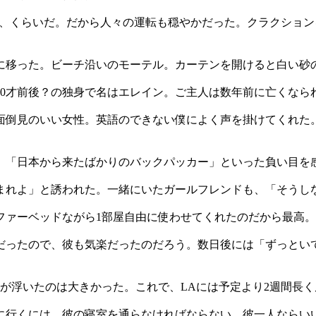
に、くらいだ。だから人々の運転も穏やかだった。クラクショ
に移った。ビーチ沿いのモーテル。カーテンを開けると白い砂
0才前後？の独身で名はエレイン。ご主人は数年前に亡くなられ
面倒見のいい女性。英語のできない僕によく声を掛けてくれた
。「日本から来たばかりのバックパッカー」といった負い目を
まれよ」と誘われた。一緒にいたガールフレンドも、「そうし
ファーベッドながら1部屋自由に使わせてくれたのだから最高
だったので、彼も気楽だったのだろう。数日後には「ずっとい
が浮いたのは大きかった。これで、LAには予定より2週間長
に行くには、彼の寝室を通らなければならない。彼一人ならい