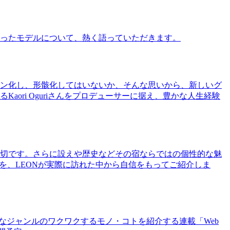
ったモデルについて、熱く語っていただきます。
ン化し、形骸化してはいないか、そんな思いから、新しいグ
ri Oguriさんをプロデューサーに据え、豊かな人生経験
切です。さらに設えや歴史などその宿ならではの個性的な魅
を、LEONが実際に訪れた中から自信をもってご紹介しま
まなジャンルのワクワクするモノ・コトを紹介する連載「Web