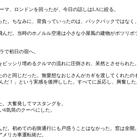
、ローマ、ロンドンを回ったが、今日の話しはLAに絞る。
った。ちなみに、背負っていったのは、バックパックではなく
飛んだ。当時のホノルル空港は小さな小屋風の建物がポツリポ
パラで初日の宿へ。
線をビッシリ埋めるクルマの流れに圧倒され、呆然とさせられた
たのと同じだった。無愛想なおじさんがカギを渡してくれたの
たんだ！」という実感を後押しした。すべてに反応し、興奮した
た。大奮発してマスタングを。
い6気筒のクーペにした。
んだ。初めての右側通行にも戸惑うことはなかった。窓は全開
アメリカ車運転術だ。