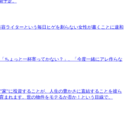
公開予定。
美容ライターという毎日ヒゲを剃らない女性が書くことに違和
「ちょっと一杯寄ってかない？」、「今度一緒にアレ作らな
”家”に投資することが、人生の豊かさに直結することを彼ら
で育まれます。世の物件をモテるか否か！という目線で、