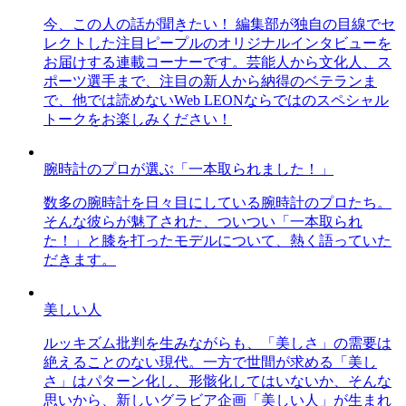
今、この人の話が聞きたい！ 編集部が独自の目線でセ
レクトした注目ピープルのオリジナルインタビューを
お届けする連載コーナーです。芸能人から文化人、ス
ポーツ選手まで、注目の新人から納得のベテランま
で、他では読めないWeb LEONならではのスペシャル
トークをお楽しみください！
腕時計のプロが選ぶ「一本取られました！」
数多の腕時計を日々目にしている腕時計のプロたち。
そんな彼らが魅了された、ついつい「一本取られ
た！」と膝を打ったモデルについて、熱く語っていた
だきます。
美しい人
ルッキズム批判を生みながらも、「美しさ」の需要は
絶えることのない現代。一方で世間が求める「美し
さ」はパターン化し、形骸化してはいないか、そんな
思いから、新しいグラビア企画「美しい人」が生まれ