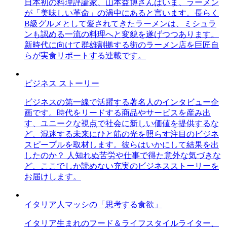
日本初の料理評論家、山本益博さんはいま、ラーメン
が「美味しい革命」の渦中にあると言います。長らく
B級グルメとして愛されてきたラーメンは、ミシュラ
ンも認める一流の料理へと変貌を遂げつつあります。
新時代に向けて群雄割拠する街のラーメン店を巨匠自
らが実食リポートする連載です。
ビジネス ストーリー
ビジネスの第一線で活躍する著名人のインタビュー企
画です。時代をリードする商品やサービスを産み出
す、ユニークな視点で社会に新しい価値を提供するな
ど、混迷する未来にひと筋の光を照らす注目のビジネ
スピープルを取材します。彼らはいかにして結果を出
したのか？ 人知れぬ苦労や仕事で得た意外な気づきな
ど、ここでしか読めない充実のビジネスストーリーを
お届けします。
イタリア人マッシの「思考する食欲」
イタリア生まれのフード＆ライフスタイルライター、