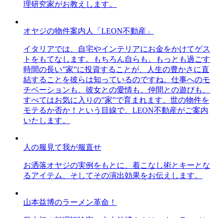
理研究家がお教えします。
オヤジの物件案内人「LEON不動産」
イタリアでは、自宅やインテリアにお金をかけてゲス
トをもてなします。もちろん自らも。もっとも過ごす
時間の長い”家”に投資することが、人生の豊かさに直
結することを彼らは知っているのですね。仕事へのモ
チベーションも、彼女との愛情も、仲間との遊びも、
すべてはお気に入りの”家”で育まれます。世の物件を
モテるか否か！という目線で、LEON不動産がご案内
いたします。
人の服見て我が服直せ
お洒落オヤジの実例をもとに、着こなし術とキーとな
るアイテム、そしてその演出効果をお伝えします。
山本益博のラーメン革命！