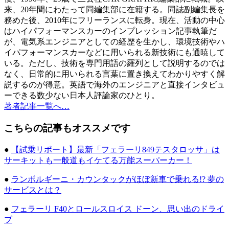
来、20年間にわたって同編集部に在籍する。同誌副編集長を
務めた後、2010年にフリーランスに転身。現在、活動の中心
はハイパフォーマンスカーのインプレッション記事執筆だ
が、電気系エンジニアとしての経歴を生かし、環境技術やハ
イパフォーマンスカーなどに用いられる新技術にも通暁して
いる。ただし、技術を専門用語の羅列として説明するのでは
なく、日常的に用いられる言葉に置き換えてわかりやすく解
説するのが得意。英語で海外のエンジニアと直接インタビュ
ーできる数少ない日本人評論家のひとり。
著者記事一覧へ…
こちらの記事もオススメです
●
【試乗リポート】最新「フェラーリ849テスタロッサ」は
サーキットも一般道もイケてる万能スーパーカー！
●
ランボルギーニ・カウンタックがほぼ新車で乗れる!? 夢の
サービスとは？
●
フェラーリ F40とロールスロイス ドーン、思い出のドライ
ブ