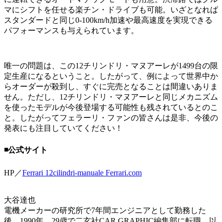
マにシフトを任せる楽チン・ドライブも可能。いざとなれば
スタンダードと同じ0-100km/h加速や最高速度を実現できる
パフォーマンスも与えられています。
唯一の問題は、この12チリンドリ・マヌアーレが1499台の限
定生産になるということ。したがって、例によって世界中か
らオーダーが殺到し、すぐに完売となることは間違いありま
せん。ただし、12チリンドリ・マヌアーレと同じメカニズム
を使ったモデルが今後登場する可能性も残されているとのこ
と。したがってフェラーリ・ファンの皆さんは是非、今後の
発表にも注目していてください！
◾️公式サイト
HP／
Ferrari 12cilindri-manuale Ferrari.com
大谷達也
電機メーカーの研究所で7年間エンジニアとして勤務した
後、1990年、29歳で二玄社CAR GRAPHIC編集部に転職。以