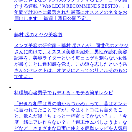
介する連載「Web LEON RECOMMENDS BEST30」。1
年間で計30本に厳選された最高にオススメのネタをお
届けします！ 毎週土曜日公開予定。
藤村 岳のオヤジ美容道
メンズ美容の研究家・藤村 岳さんが、同世代のオヤジ
さんに向けて、オススメ美容を紹介。男性が読む美容
記事を、美容ライターという毎日ヒゲを剃らない女性
が書くことに違和感を覚え、この道を志したという岳
さんのセレクトは、オヤジにとってのリアルそのもの
ですよ。
料理初心者男子でもデキる・モテる簡単レシピ
「好きな相手は胃の腑からつかめ」って、昔はオンナ
に言われてたことですが、今はオトコにも言えるこ
と。飲んだ後「ちょっと一杯寄ってかない？」、「今
度一緒にアレ作らない？」「週末ホムパしようよ」な
どなど、さまざまな口実に使える簡単レシピを人気料