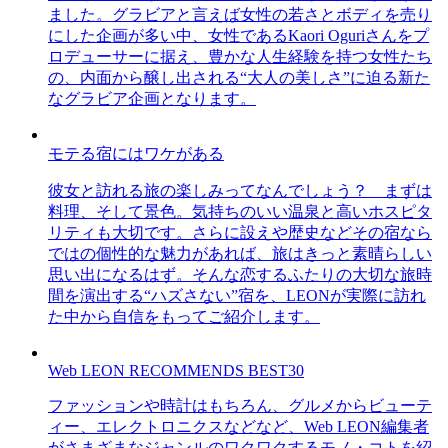
ました。グラビアと言えば女性の若さとボディを売り
にした企画が多い中、女性であるKaori Oguriさんをプ
ロデューサーに据え、豊かな人生経験を持つ女性たち
の、内面から醸し出される“大人の美しさ”に迫る新た
なグラビア企画となります。
モテる宿にはワケがある
彼女と訪れる旅の楽しみってなんでしょう？ まずは
料理、そして景色。気持ちのいい温泉と高いホスピタ
リティも大切です。さらに設えや歴史などその宿なら
ではの個性的な魅力があれば、旅はきっと素晴らしい
思い出になるはず。そんな恋するふたりの大切な旅時
間を演出する“ハズさない”宿を、LEONが実際に訪れ
た中から自信をもってご紹介します。
Web LEON RECOMMENDS BEST30
ファッションや時計はもちろん、グルメからビューテ
ィー、エレクトロニクスなどなど、Web LEON編集者
がさまざまなジャンルのワクワクするモノ・コトを紹