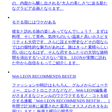
の、内面から醸し出される“大人の美しさ”に迫る新た
なグラビア企画となります。
モテる宿にはワケがある
彼女と訪れる旅の楽しみってなんでしょう？ まずは
料理、そして景色。気持ちのいい温泉と高いホスピタ
リティも大切です。さらに設えや歴史などその宿なら
ではの個性的な魅力があれば、旅はきっと素晴らしい
思い出になるはず。そんな恋するふたりの大切な旅時
間を演出する“ハズさない”宿を、LEONが実際に訪れ
た中から自信をもってご紹介します。
Web LEON RECOMMENDS BEST30
ファッションや時計はもちろん、グルメからビューテ
ィー、エレクトロニクスなどなど、Web LEON編集者
がさまざまなジャンルのワクワクするモノ・コトを紹
介する連載「Web LEON RECOMMENDS BEST30」。1
年間で計30本に厳選された最高にオススメのネタをお
届けします！ 毎週土曜日公開予定。