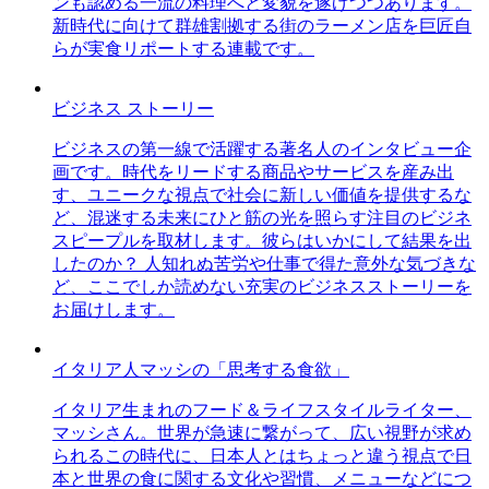
ンも認める一流の料理へと変貌を遂げつつあります。
新時代に向けて群雄割拠する街のラーメン店を巨匠自
らが実食リポートする連載です。
ビジネス ストーリー
ビジネスの第一線で活躍する著名人のインタビュー企
画です。時代をリードする商品やサービスを産み出
す、ユニークな視点で社会に新しい価値を提供するな
ど、混迷する未来にひと筋の光を照らす注目のビジネ
スピープルを取材します。彼らはいかにして結果を出
したのか？ 人知れぬ苦労や仕事で得た意外な気づきな
ど、ここでしか読めない充実のビジネスストーリーを
お届けします。
イタリア人マッシの「思考する食欲」
イタリア生まれのフード＆ライフスタイルライター、
マッシさん。世界が急速に繋がって、広い視野が求め
られるこの時代に、日本人とはちょっと違う視点で日
本と世界の食に関する文化や習慣、メニューなどにつ