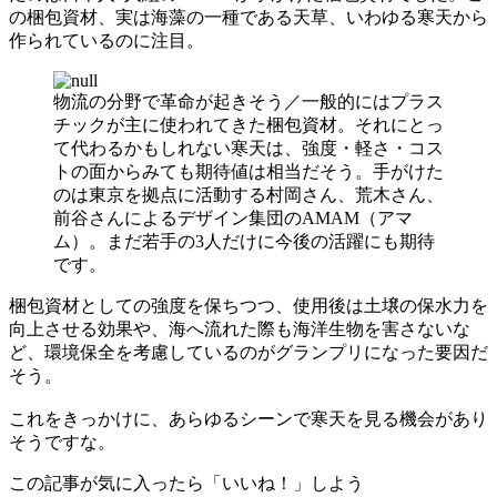
の梱包資材、実は海藻の一種である天草、いわゆる寒天から
作られているのに注目。
物流の分野で革命が起きそう／一般的にはプラス
チックが主に使われてきた梱包資材。それにとっ
て代わるかもしれない寒天は、強度・軽さ・コス
トの面からみても期待値は相当だそう。手がけた
のは東京を拠点に活動する村岡さん、荒木さん、
前谷さんによるデザイン集団のAMAM（アマ
ム）。まだ若手の3人だけに今後の活躍にも期待
です。
梱包資材としての強度を保ちつつ、使用後は土壌の保水力を
向上させる効果や、海へ流れた際も海洋生物を害さないな
ど、環境保全を考慮しているのがグランプリになった要因だ
そう。
これをきっかけに、あらゆるシーンで寒天を見る機会があり
そうですな。
この記事が気に入ったら「いいね！」しよう