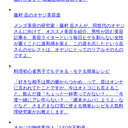
藤村 岳のオヤジ美容道
メンズ美容の研究家・藤村 岳さんが、同世代のオヤジ
さんに向けて、オススメ美容を紹介。男性が読む美容
記事を、美容ライターという毎日ヒゲを剃らない女性
が書くことに違和感を覚え、この道を志したという岳
さんのセレクトは、オヤジにとってのリアルそのもの
ですよ。
料理初心者男子でもデキる・モテる簡単レシピ
「好きな相手は胃の腑からつかめ」って、昔はオンナ
に言われてたことですが、今はオトコにも言えるこ
と。飲んだ後「ちょっと一杯寄ってかない？」、「今
度一緒にアレ作らない？」「週末ホムパしようよ」な
どなど、さまざまな口実に使える簡単レシピを人気料
理研究家がお教えします。
オヤジの物件案内人「LEON不動産」