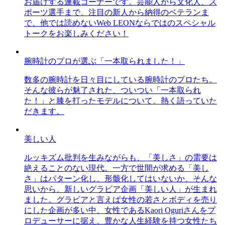
お届けする連載コーナーです。芸能人から文化人、ス
ポーツ選手まで、注目の新人から納得のベテランま
で、他では読めないWeb LEONならではのスペシャル
トークをお楽しみください！
腕時計のプロが選ぶ「一本取られました！」
数多の腕時計を日々目にしている腕時計のプロたち。
そんな彼らが魅了された、ついつい「一本取られ
た！」と膝を打ったモデルについて、熱く語っていた
だきます。
美しい人
ルッキズム批判を生みながらも、「美しさ」の需要は
絶えることのない現代。一方で世間が求める「美し
さ」はパターン化し、形骸化してはいないか、そんな
思いから、新しいグラビア企画「美しい人」が生まれ
ました。グラビアと言えば女性の若さとボディを売り
にした企画が多い中、女性であるKaori Oguriさんをプ
ロデューサーに据え、豊かな人生経験を持つ女性たち